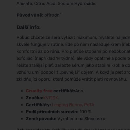
Anisate, Citric Acid, Sodium Hydroxide.
Původ vůně:
přírodní
Další info:
Pokud chcete ze séra vytěžit maximum, myslete na jedn
skvěle funguje v rutině, kde po něm následuje krém (nebo
komfortní až do rána. Pro pleť se stopami po nedokona
exfoliací (například 1× týdně), ale vždy opatrně a podle
řešíte zralější pleť, zařaďte sérum jako stabilní krok 
vzhůru umí podpořit „pevnější“ dojem. A když je pleť zrov
zklidňující oporu, která pomůže vrátit pleti rovnováhu.
Cruelty free
certifikát:
Ano.
Značka:
KVITOK
.
Certifikáty:
Leaping Bunny
,
PeTA
Podíl přírodních surovin:
100 %
Země původu:
Vyrobeno na Slovensku