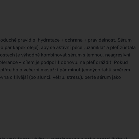
oduché pravidlo: hydratace + ochrana + pravidelnost. Sérum
 pár kapek oleje), aby se aktivní péče „uzamkla“ a pleť zůstala
lostech je výhodné kombinovat sérum s jemnou, neagresivní
 tolerance – cílem je podpořit obnovu, ne pleť dráždit. Pokud
a doplňte ho o večerní masáž: i pár minut jemných tahů směrem
na citlivější (po slunci, větru, stresu), berte sérum jako