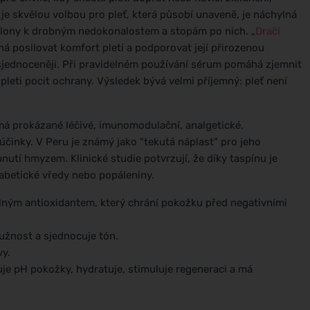
e skvělou volbou pro pleť, která působí unaveně, je náchylná
klony k drobným nedokonalostem a stopám po nich. „
Dračí
há posilovat komfort pleti a podporovat její přirozenou
 sjednoceněji. Při pravidelném používání sérum pomáhá zjemnit
pleti pocit ochrany. Výsledek bývá velmi příjemný: pleť není
má prokázané léčivé, imunomodulační, analgetické,
í účinky. V Peru je známý jako "tekutá náplast" pro jeho
nutí hmyzem. Klinické studie potvrzují, že díky taspínu je
abetické vředy nebo popáleniny.
ilným antioxidantem, který chrání pokožku před negativními
ružnost a sjednocuje tón.
vy.
je pH pokožky, hydratuje, stimuluje regeneraci a má