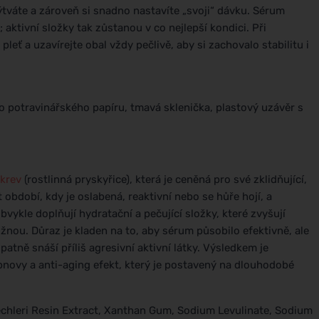
tváte a zároveň si snadno nastavíte „svoji“ dávku. Sérum
aktivní složky tak zůstanou v co nejlepší kondici. Při
leť a uzavírejte obal vždy pečlivě, aby si zachovalo stabilitu i
o potravinářského papíru, tmavá sklenička, plastový uzávěr s
 krev
(rostlinná pryskyřice), která je ceněná pro své zklidňující,
období, kdy je oslabená, reaktivní nebo se hůře hojí, a
bvykle doplňují hydratační a pečující složky, které zvyšují
užnou. Důraz je kladen na to, aby sérum působilo efektivně, ale
atně snáší příliš agresivní aktivní látky. Výsledkem je
ovy a anti-aging efekt, který je postavený na dlouhodobé
echleri Resin Extract, Xanthan Gum, Sodium Levulinate, Sodium