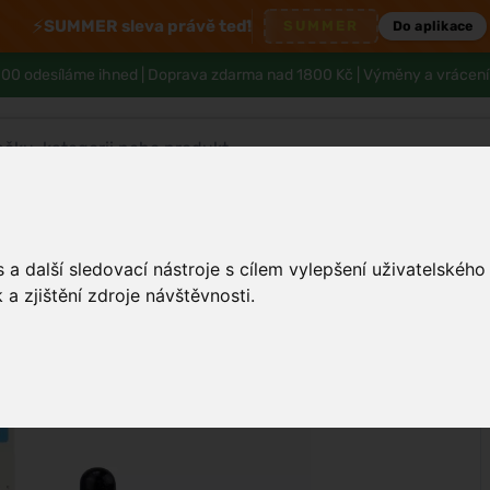
⚡
SUMMER sleva právě teď!
SUMMER
Do aplikace
00 odesíláme ihned |
Doprava zdarma nad 1800 Kč
| Výměny a vrácení
Tělo a hygiena
Děti
Muži
Zdraví
a další sledovací nástroje s cílem vylepšení uživatelskéh
a zjištění zdroje návštěvnosti.