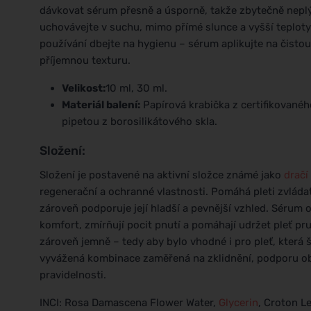
dávkovat sérum přesně a úsporně, takže zbytečně neplý
uchovávejte v suchu, mimo přímé slunce a vyšší teploty; 
používání dbejte na hygienu – sérum aplikujte na čistou p
příjemnou texturu.
Velikost:
10 ml, 30 ml.
Materiál balení:
Papírová krabička z certifikovanéh
pipetou z borosilikátového skla.
Složení:
Složení je postavené na aktivní složce známé jako
dračí
regenerační a ochranné vlastnosti. Pomáhá pleti zvládat 
zároveň podporuje její hladší a pevnější vzhled. Sérum o
komfort, zmírňují pocit pnutí a pomáhají udržet pleť pr
zároveň jemně – tedy aby bylo vhodné i pro pleť, která šp
vyvážená kombinace zaměřená na zklidnění, podporu obn
pravidelnosti.
INCI: Rosa Damascena Flower Water,
Glycerin
, Croton L