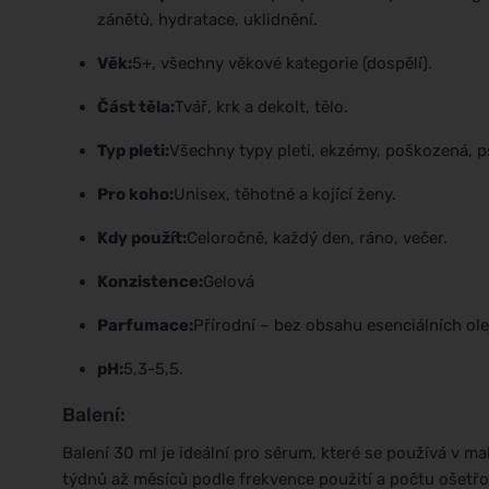
zánětů, hydratace, uklidnění.
Věk:
5+, všechny věkové kategorie (dospělí).
Část těla:
Tvář, krk a dekolt, tělo.
Typ pleti:
Všechny typy pleti, ekzémy, poškozená, p
Pro koho:
Unisex, těhotné a kojící ženy.
Kdy použít:
Celoročně, každý den, ráno, večer.
Konzistence:
Gelová
Parfumace:
Přírodní – bez obsahu esenciálních olej
pH:
5,3-5,5.
Balení:
Balení 30 ml je ideální pro sérum, které se používá v m
týdnů až měsíců podle frekvence použití a počtu ošetřov