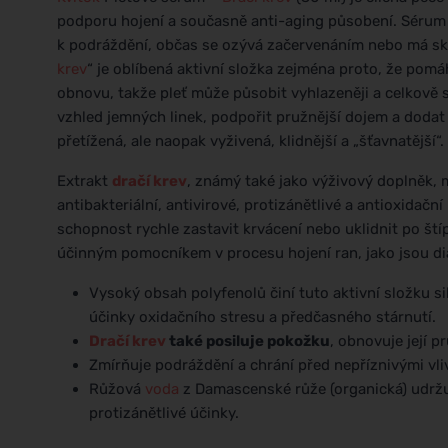
podporu hojení a současně anti-aging působení. Sérum j
k podráždění, občas se ozývá začervenáním nebo má s
krev
“ je oblíbená aktivní složka zejména proto, že pomá
obnovu, takže pleť může působit vyhlazeněji a celkově
vzhled jemných linek, podpořit pružnější dojem a dodat 
přetížená, ale naopak vyživená, klidnější a „šťavnatější“.
Extrakt
dračí krev
, známý také jako výživový doplněk, 
antibakteriální, antivirové, protizánětlivé a antioxidačn
schopnost rychle zastavit krvácení nebo uklidnit po štíp
účinným pomocníkem v procesu hojení ran, jako jsou di
Vysoký obsah polyfenolů činí tuto aktivní složku s
účinky oxidačního stresu a předčasného stárnutí.
Dračí krev
také posiluje pokožku
, obnovuje její p
Zmírňuje podráždění a chrání před nepříznivými vli
Růžová
voda
z Damascenské růže (organická) udržu
protizánětlivé účinky.