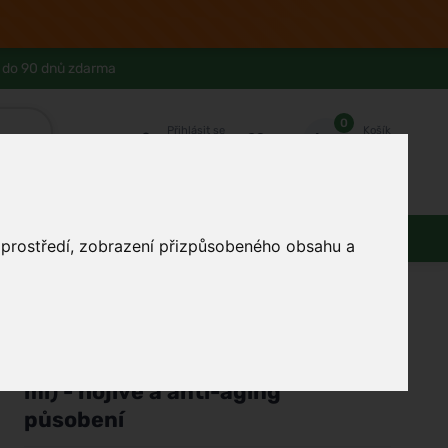
 do 90 dnů zdarma
0
Přihlásit se
Košík
Můj účet
Ferwer Club
Prodejna v Praze
Kontakty
Domácnost
Dárky
Obuv / oblečení
o prostředí, zobrazení přizpůsobeného obsahu a
/
Pleť
/
Péče o pleť
Kvitok
Pleťové sérum - Dračí krev (30
ml) - hojivé a anti-aging
působení