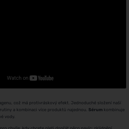
olagenu, což má protivráskový efekt. Jednoduché složení naší
rutiny a kombinaci více produktů najednou.
Sérum
kombinuje
vé vody.
pro chvíle, kdy chcete pleti dopřát něco navíc: zklidnění,