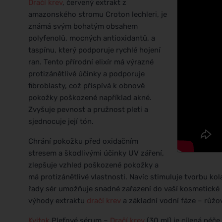
Dračí krev
, červený extrakt z
amazonského stromu Croton lechleri, je
známá svým bohatým obsahem
polyfenolů, mocných antioxidantů, a
taspínu, který podporuje rychlé hojení
ran. Tento přírodní elixír má výrazné
protizánětlivé účinky a podporuje
fibroblasty, což přispívá k obnově
pokožky poškozené například akné.
Zvyšuje pevnost a pružnost pleti a
sjednocuje její tón.
Chrání pokožku před oxidačním
stresem a škodlivými účinky UV záření,
zlepšuje vzhled poškozené pokožky a
má protizánětlivé vlastnosti. Navíc stimuluje tvorbu k
řady sér umožňuje snadné zařazení do vaší kosmetické 
výhody extraktu
dračí krev
a základní vodní fáze – růžo
Kvitok
Pleťové sérum –
Dračí krev
(30 ml) je cílená péče 