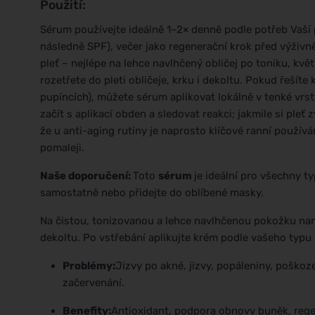
Použití:
Sérum používejte ideálně 1–2× denně podle potřeb Vaší p
následně SPF), večer jako regenerační krok před výživ
pleť – nejlépe na lehce navlhčený obličej po toniku, kv
rozetřete do pleti obličeje, krku i dekoltu. Pokud řešít
pupíncích), můžete sérum aplikovat lokálně v tenké vrst
začít s aplikací obden a sledovat reakci; jakmile si ple
že u anti-aging rutiny je naprosto klíčové ranní použív
pomaleji.
Naše doporučení:
Toto
sérum
je ideální pro všechny t
samostatně nebo přidejte do oblíbené masky.
Na čistou, tonizovanou a lehce navlhčenou pokožku nane
dekoltu. Po vstřebání aplikujte krém podle vašeho typu
Problémy:
Jizvy po akné, jizvy, popáleniny, poško
začervenání.
Benefity:
Antioxidant, podpora obnovy buněk, rege