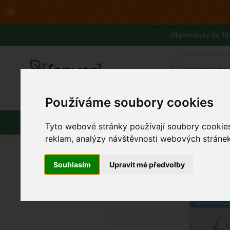
×
Objednávky do 12:
Používáme soubory cookies
Slevy až -80%
Blog
Lexikon
Parfémy
Líčení
Vlasy
Pleť
Tyto webové stránky používají soubory cookies 
reklam, analýzy návštěvnosti webových stránek 
Souhlasím
Upravit mé předvolby