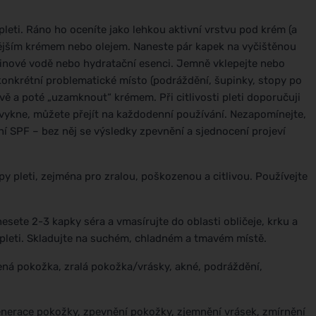
leti. Ráno ho oceníte jako lehkou aktivní vrstvu pod krém (a
nějším krémem nebo olejem. Naneste pár kapek na vyčištěnou
ětinové vodě nebo hydratační esenci. Jemně vklepejte nebo
e konkrétní problematické místo (podráždění, šupinky, stopy po
vě a poté „uzamknout“ krémem. Při citlivosti pleti doporučuji
ť zvykne, můžete přejít na každodenní používání. Nezapomínejte,
ání SPF – bez něj se výsledky zpevnění a sjednocení projeví
ypy pleti, zejména pro zralou, poškozenou a citlivou. Používejte
sete 2-3 kapky séra a vmasírujte do oblasti obličeje, krku a
 pleti. Skladujte na suchém, chladném a tmavém místě.
zená pokožka, zralá pokožka/vrásky, akné, podráždění,
nerace pokožky, zpevnění pokožky, zjemnění vrásek, zmírnění