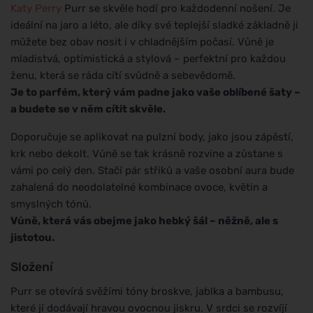
Katy Perry
Purr se skvěle hodí pro každodenní nošení. Je
ideální na jaro a léto, ale díky své teplejší sladké základně ji
můžete bez obav nosit i v chladnějším počasí. Vůně je
mladistvá, optimistická a stylová – perfektní pro každou
ženu, která se ráda cítí svůdně a sebevědomě.
Je to parfém, který vám padne jako vaše oblíbené šaty –
a budete se v něm cítit skvěle.
Doporučuje se aplikovat na pulzní body, jako jsou zápěstí,
krk nebo dekolt. Vůně se tak krásně rozvine a zůstane s
vámi po celý den. Stačí pár střiků a vaše osobní aura bude
zahalená do neodolatelné kombinace ovoce, květin a
smyslných tónů.
Vůně, která vás obejme jako hebký šál – něžně, ale s
jistotou.
Složení
Purr se otevírá svěžími tóny broskve, jablka a bambusu,
které jí dodávají hravou ovocnou jiskru. V srdci se rozvíjí