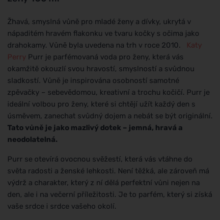
Žhavá, smyslná vůně pro mladé ženy a dívky, ukrytá v
nápaditém hravém flakonku ve tvaru kočky s očima jako
drahokamy. Vůně byla uvedena na trh v roce 2010.
Katy
Perry
Purr je parfémovaná voda pro ženy, která vás
okamžitě okouzlí svou hravostí, smyslností a svůdnou
sladkostí. Vůně je inspirována osobností samotné
zpěvačky – sebevědomou, kreativní a trochu kočičí. Purr je
ideální volbou pro ženy, které si chtějí užít každý den s
úsměvem, zanechat svůdný dojem a nebát se být originální.
Tato vůně je jako mazlivý dotek – jemná, hravá a
neodolatelná.
Purr se otevírá ovocnou svěžestí, která vás vtáhne do
světa radosti a ženské lehkosti. Není těžká, ale zároveň má
výdrž a charakter, který z ní dělá perfektní vůni nejen na
den, ale i na večerní příležitosti. Je to parfém, který si získá
vaše srdce i srdce vašeho okolí.