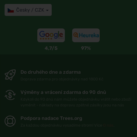
Česky / CZK
4,7/5
97%
Do druhého dne a zdarma
Doprava zdarma pro objednávky nad 1800 Kč
Výměny a vrácení zdarma do 90 dnů
Kdykoli do 90 dnů nám můžete objednávku vrátit nebo zboží
vyměnit - náklady na dopravu zpětné zásilky jsou na nás
Podpora nadace Trees.org
Za každou objednávku vysadíme strom! Více
O nás
.