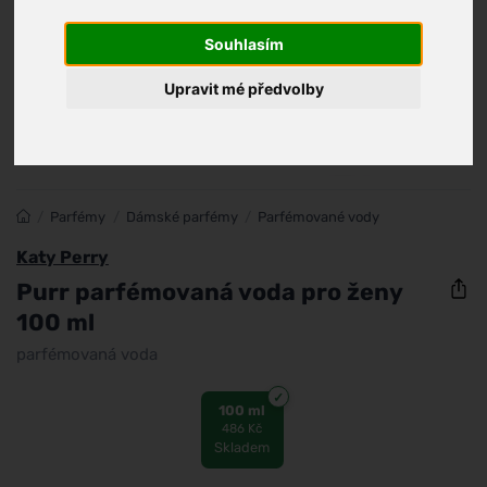
Souhlasím
Upravit mé předvolby
/
Parfémy
/
Dámské parfémy
/
Parfémované vody
Katy Perry
Purr parfémovaná voda pro ženy
100 ml
parfémovaná voda
100 ml
486 Kč
Skladem