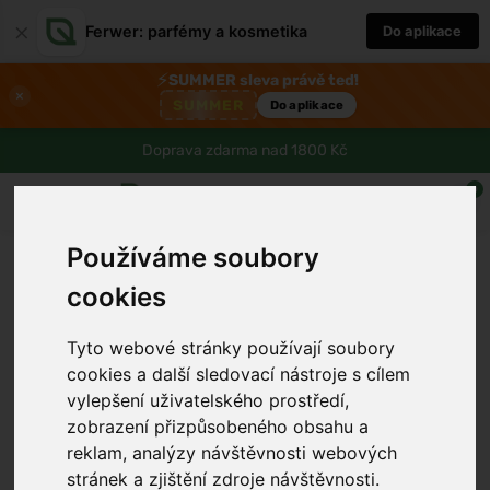
×
Ferwer: parfémy a kosmetika
Do aplikace
⚡
SUMMER sleva právě teď!
×
SUMMER
Do aplikace
Doprava zdarma nad 1800 Kč
0
Používáme soubory
cookies
Tyto webové stránky používají soubory
cookies a další sledovací nástroje s cílem
vylepšení uživatelského prostředí,
zobrazení přizpůsobeného obsahu a
reklam, analýzy návštěvnosti webových
stránek a zjištění zdroje návštěvnosti.