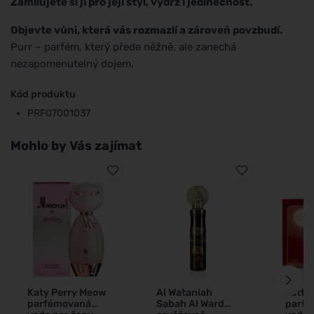
Zamilujete si ji pro její styl, výdrž i jedinečnost.
Objevte vůni, která vás rozmazlí a zároveň povzbudí.
Purr – parfém, který přede něžně, ale zanechá
nezapomenutelný dojem.
Kód produktu
PRF07001037
Mohlo by Vás zajímat
Katy Perry Meow
Al Wataniah
Latta
parfémovaná
Sabah Al Ward
parf