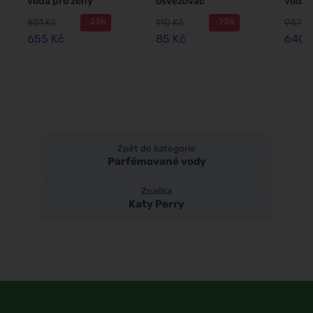
voda pro ženy
osvěžovač
voda 
100 ml
vzduchu 300 ml
100 m
851 Kč
110 Kč
947 K
-23%
-23%
655 Kč
85 Kč
640 
Zpět do kategorie
Parfémované vody
Značka
Katy Perry