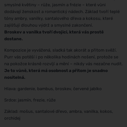
smyslné květiny – růže, jasmín a frézie – které vůni
dodávají ženskost a romantický nádech. Základ tvoří teplé
tóny ambry, vanilky, santalového dřeva a kokosu, které
zajišťují dlouhou výdrž a smyslné zakončení.
Broskev a vanilka tvoří dvojici, která vás prostě
dostane.
Kompozice je vyvážená, sladká tak akorát a přitom svěží.
Purr vás potěší i po několika hodinách nošení, protože se
na pokožce krásně rozvíjí a mění – nikdy vás nezačne nudit.
Je to vůně, která má osobnost a přitom je snadno
nositelná.
Hlava: gardenie, bambus, broskev, červené jablko
Srdce: jasmín, frezie, růže
Základ: mošus, santalové dřevo, ambra, vanilka, kokos,
orchidej