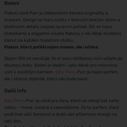
Balení
Flakon vůně Purr je ztělesněním ženské originality a
hravosti. Design ve tvaru kočky s fialovým lesklým sklem a
blyštivými detaily zaujme na první pohled. Oči ve tvaru
drahokamů a elegantní silueta flakonu z něj dělají skutečný
klenot na každém toaletním stolku.
Flakon, který potěší nejen nosem, ale i očima.
Objem 100 ml zaručuje, že si svou oblíbenou vůni užijete po
dlouhou dobu. Balení je ideální i jako dárek pro milovnice
vůní s osobitým šarmem.
Katy Perry
Purr je nejen parfém,
ale i stylový doplněk, který vás bude bavit.
Další info
Katy Perry
Purr je vůně pro ženy, které se nebojí být samy
sebou – hravé, svůdné a sebevědomé. Je to parfém, který
podtrhne vaši ženskost a dodá vám příjemnou energii na
celý den.