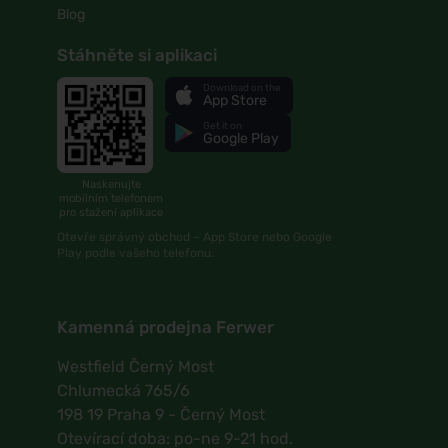
Blog
Stáhněte si aplikaci
Download on the
App Store
Get it on
Google Play
Naskenujte
mobilním telefonem
pro stažení aplikace
Otevře správný obchod – App Store nebo Google
Play podle vašeho telefonu.
Kamenná prodejna Ferwer
Westfield Černý Most
Chlumecká 765/6
198 19 Praha 9 - Černý Most
Otevírací doba: po-ne 9-21 hod.