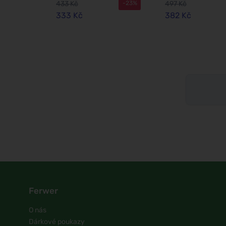
433 Kč
497 Kč
-23%
333 Kč
382 Kč
Ferwer
O nás
Dárkové poukazy