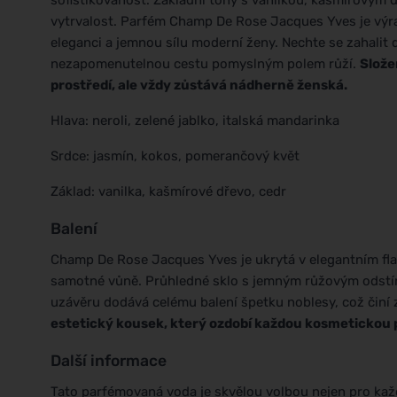
sofistikovanost. Základní tóny s vanilkou, kašmírovým
vytrvalost. Parfém Champ De Rose Jacques Yves je výr
eleganci a jemnou sílu moderní ženy. Nechte se zahalit
nezapomenutelnou cestu pomyslným polem růží.
Slože
prostředí, ale vždy zůstává nádherně ženská.
Hlava: neroli, zelené jablko, italská mandarinka
Srdce: jasmín, kokos, pomerančový květ
Základ: vanilka, kašmírové dřevo, cedr
Balení
Champ De Rose Jacques Yves je ukrytá v elegantním fl
samotné vůně. Průhledné sklo s jemným růžovým odstíne
uzávěru dodává celému balení špetku noblesy, což činí 
estetický kousek, který ozdobí každou kosmetickou 
Další informace
Tato parfémovaná voda je skvělou volbou nejen pro každo