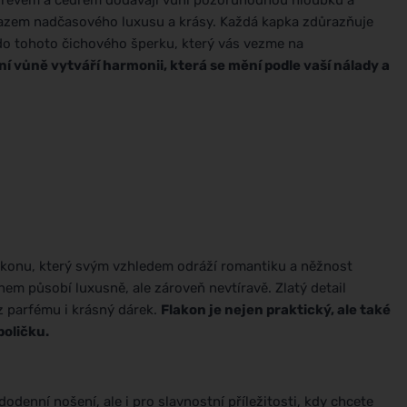
 dřevem a cedrem dodávají vůni pozoruhodnou hloubku a
azem nadčasového luxusu a krásy. Každá kapka zdůrazňuje
 do tohoto čichového šperku, který vás vezme na
ní vůně vytváří harmonii, která se mění podle vaší nálady a
akonu, který svým vzhledem odráží romantiku a něžnost
m působí luxusně, ale zároveň nevtíravě. Zlatý detail
z parfému i krásný dárek.
Flakon je nejen praktický, ale také
poličku.
denní nošení, ale i pro slavnostní příležitosti, kdy chcete