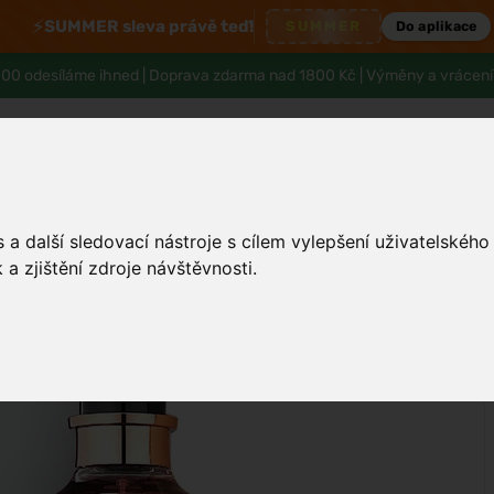
⚡
SUMMER sleva právě teď!
SUMMER
Do aplikace
00 odesíláme ihned |
Doprava zdarma nad 1800 Kč
| Výměny a vrácení
a další sledovací nástroje s cílem vylepšení uživatelskéh
Tělo a hygiena
Děti
Muži
Zdraví
a zjištění zdroje návštěvnosti.