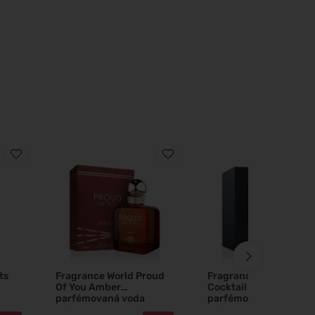
ts
Fragrance World Proud
Fragrance World
Of You Amber
Cocktail Intense
parfémovaná voda
parfémovaná voda
unisex 100 ml
unisex 100 ml