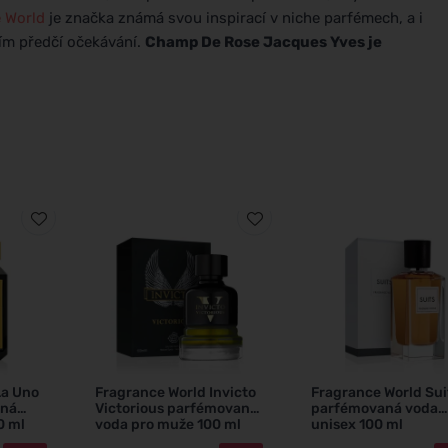
 World
je značka známá svou inspirací v niche parfémech, a i
ním předčí očekávání.
Champ De Rose Jacques Yves je
La Uno
Fragrance World Invicto
Fragrance World Sui
aná
Victorious parfémovaná
parfémovaná voda
0 ml
voda pro muže 100 ml
unisex 100 ml