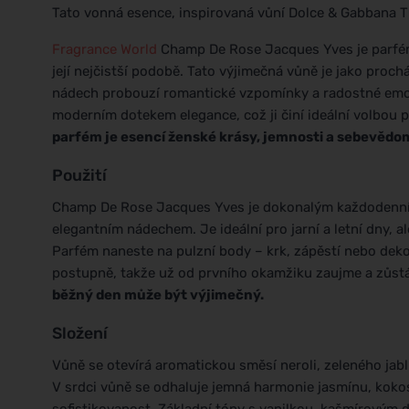
Tato vonná esence, inspirovaná vůní Dolce & Gabbana The
Fragrance World
Champ De Rose Jacques Yves je parfémo
její nejčistší podobě. Tato výjimečná vůně je jako proc
nádech probouzí romantické vzpomínky a radostné emoce
moderním dotekem elegance, což ji činí ideální volbou 
parfém je esencí ženské krásy, jemnosti a sebevědo
Použití
Champ De Rose Jacques Yves je dokonalým každodenním 
elegantním nádechem. Je ideální pro jarní a letní dny, 
Parfém naneste na pulzní body – krk, zápěstí nebo dekol
postupně, takže už od prvního okamžiku zaujme a zůstá
běžný den může být výjimečný.
Složení
Vůně se otevírá aromatickou směsí neroli, zeleného jablk
V srdci vůně se odhaluje jemná harmonie jasmínu, koko