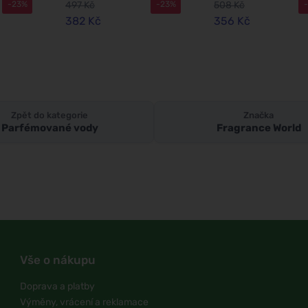
497 Kč
508 Kč
-23%
-23%
382 Kč
356 Kč
Zpět do kategorie
Značka
Parfémované vody
Fragrance World
Vše o nákupu
Doprava a platby
Výměny, vrácení a reklamace