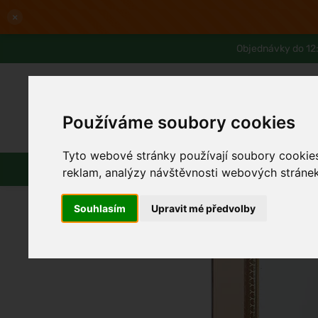
×
Objednávky do 12:
Používáme soubory cookies
Slevy až -80%
Blog
Lexikon
Tyto webové stránky používají soubory cookies 
Parfémy
Líčení
Vlasy
Pleť
reklam, analýzy návštěvnosti webových stránek 
Souhlasím
Upravit mé předvolby