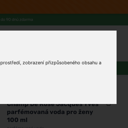
 do 90 dnů zdarma
0
Přihlásit se
Košík
Můj účet
Ferwer Club
Prodejna v Praze
Kontakty
o prostředí, zobrazení přizpůsobeného obsahu a
Domácnost
Dárky
Obuv / oblečení
/
Parfémy
/
Dámské parfémy
/
Parfémované vody
Fragrance World
Champ De Rose Jacques Yves
parfémovaná voda pro ženy
100 ml