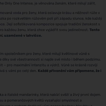
 Only One Intense, je věnována ženám, které milují zářit.
vaná voda pro ženy, která oslavuje krásu a něžnost růže v
házka po rozkvetlém růžovém poli při západu slunce, kde každý
. Její sofistikovaná kompozice spojuje tradiční ženskost s
pro každou ženu, která chce vyjádřit svou jedinečnost.
Tento
mí, uzamčené v lahvičce.
společníkem pro ženy, které milují květinové vůně s
ale díky své všestrannosti si najde své místo i během podzimu.
t – pro maximální intenzitu a výdrž. Vůně se krásně rozvíjí
vá s vámi po celý den.
Každé přivonění vám připomene, že i
a a italské mandarinky, která nabízí svěží a živý první dojem.
su a pomerančových květů vyzařující smyslnost a