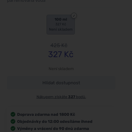
parfémovaná voda
100 ml
327 Kč
Není skladem
425
Kč
327
Kč
Není skladem
Hlídat dostupnost
Nákupem získáte
327
bodů.
Doprava zdarma nad 1800 Kč
Objednávky do 12:00 odesíláme ihned
Výměny a vrácení do 90 dnů zdarma