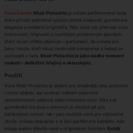
Paris Corner
Khair Pistachio
je unisex parfémovaná voda,
která přináší jedinečné spojení jemné sladkosti, gurmánské
elegance a moderní originality. Tato vůně vás překvapí svou
krémovostí, hřejivostí a neotřelým pistáciovým akordem,
který se jen zřídka objevuje v parfumerii. Je určena pro
ženy i muže, kteří milují neobvyklé kompozice a nebojí se
vystoupit z řady.
Khair Pistachio je jako sladký moment
radosti – delikátní, hřejivý a okouzlující.
Použití
Vůně Khair Pistachio je ideální pro chladnější dny, podzimní
i zimní období, ale vynikne i během večerních
společenských událostí nebo intimních chvil. Díky své
gurmánské hloubce a jemnosti je vhodná jak pro
každodenní nošení, tak i jako osobitá vůně pro výjimečné
chvíle. Unisex charakter z ní činí parfém pro každého, kdo
miluje sladce dřevité vůně s originálním twistem.
Každý