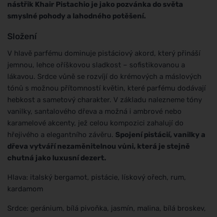
nástřik Khair Pistachio je jako pozvánka do světa
smyslné pohody a lahodného potěšení.
Složení
V hlavě parfému dominuje pistáciový akord, který přináší
jemnou, lehce oříškovou sladkost – sofistikovanou a
lákavou. Srdce vůně se rozvíjí do krémových a máslových
tónů s možnou přítomností květin, které parfému dodávají
hebkost a sametový charakter. V základu nalezneme tóny
vanilky, santalového dřeva a možná i ambrové nebo
karamelové akcenty, jež celou kompozici zahalují do
hřejivého a elegantního závěru.
Spojení pistácií, vanilky a
dřeva vytváří nezaměnitelnou vůni, která je stejně
chutná jako luxusní dezert.
Hlava: italský bergamot, pistácie, lískový ořech, rum,
kardamom
Srdce: geránium, bílá pivoňka, jasmín, malina, bílá broskev,