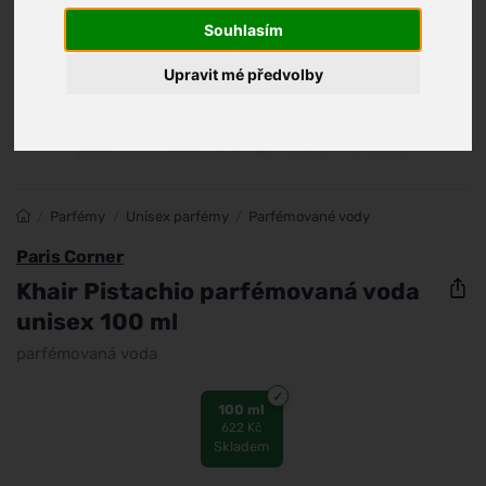
Souhlasím
Upravit mé předvolby
/
Parfémy
/
Unisex parfémy
/
Parfémované vody
Paris Corner
Khair Pistachio parfémovaná voda
unisex 100 ml
parfémovaná voda
100 ml
622 Kč
Skladem