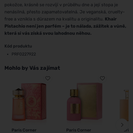
pokožce, krásně se rozvíjí v průběhu dne a její stopa je
nenásilná, přesto zapamatovatelná. Je veganská, cruelty-
free a vznikla s důrazem na kvalitu a originalitu.
Khair
Pistachio není jen parfém – je to nálada, zážitek a vůně,
která si vás získá svou lahodnou něhou.
Kód produktu
PRF0227922
Mohlo by Vás zajímat
Paris Corner
Paris Corner
Paris