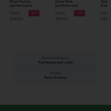
Khair Fusion
Qissa Pink
Taske
parfémovaná
parfémovaná
Casc
voda pro ženy
voda pro ženy
parf
745 Kč
519 Kč
676 K
-32%
-23%
100 ml
100 ml
voda 
100 m
508 Kč
399 Kč
449 
Zpět do kategorie
Parfémované vody
Značka
Paris Corner