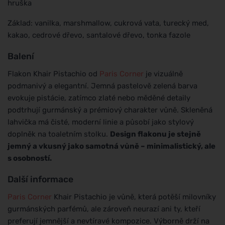
hruška
Základ: vanilka, marshmallow, cukrová vata, turecký med,
kakao, cedrové dřevo, santalové dřevo, tonka fazole
Balení
Flakon Khair Pistachio od
Paris Corner
je vizuálně
podmanivý a elegantní. Jemná pastelově zelená barva
evokuje pistácie, zatímco zlaté nebo měděné detaily
podtrhují gurmánský a prémiový charakter vůně. Skleněná
lahvička má čisté, moderní linie a působí jako stylový
doplněk na toaletním stolku.
Design flakonu je stejně
jemný a vkusný jako samotná vůně – minimalistický, ale
s osobností.
Další informace
Paris Corner
Khair Pistachio je vůně, která potěší milovníky
gurmánských parfémů, ale zároveň neurazí ani ty, kteří
preferují jemnější a nevtíravé kompozice. Výborně drží na