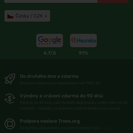
Česky / CZK
4,7/5
97%
Do druhého dne a zdarma
Doprava zdarma pro objednávky nad 1800 Kč
Výměny a vrácení zdarma do 90 dnů
Kdykoli do 90 dnů nám můžete objednávku vrátit nebo zboží
vyměnit - náklady na dopravu zpětné zásilky jsou na nás
Podpora nadace Trees.org
Za každou objednávku vysadíme strom! Více
O nás
.