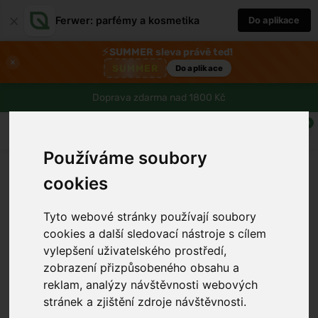
×
Ferwer: parfémy a kosmetika
Do aplikace
⚡
SUMMER sleva právě teď!
×
SUMMER
Do aplikace
Doprava zdarma nad 1800 Kč
0
Používáme soubory
cookies
Tyto webové stránky používají soubory
cookies a další sledovací nástroje s cílem
vylepšení uživatelského prostředí,
zobrazení přizpůsobeného obsahu a
reklam, analýzy návštěvnosti webových
stránek a zjištění zdroje návštěvnosti.