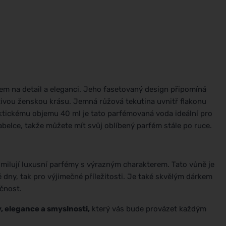
em na detail a eleganci. Jeho fasetovaný design připomíná
ytivou ženskou krásu. Jemná růžová tekutina uvnitř flakonu
ktickému objemu 40 ml je tato parfémovaná voda ideální pro
belce, takže můžete mít svůj oblíbený parfém stále po ruce.
 milují luxusní parfémy s výrazným charakterem. Tato vůně je
 dny, tak pro výjimečné příležitosti. Je také skvělým dárkem
ečnost.
y, elegance a smyslnosti,
který vás bude provázet každým