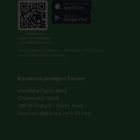
Download on the
App Store
Get it on
Google Play
Naskenujte
mobilním telefonem
pro stažení aplikace
Otevře správný obchod – App Store nebo Google
Play podle vašeho telefonu.
Kamenná prodejna Ferwer
Westfield Černý Most
Chlumecká 765/6
198 19 Praha 9 - Černý Most
Otevírací doba: po-ne 9-21 hod.