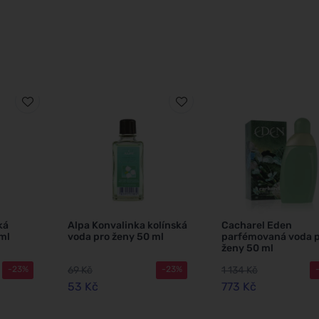
ká
Alpa Konvalinka kolínská
Cacharel Eden
ml
voda pro ženy 50 ml
parfémovaná voda 
ženy 50 ml
69 Kč
1 134 Kč
-23%
-23%
53 Kč
773 Kč