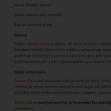
Hlava: hruška, zázvor
Srdce: čajová růže, orchidej
Základ: cedrové dřevo
Balení
Flakon
Jimmy Choo
o objemu 40 ml je navržen s důraz
broušený křišťál, který odráží světlo a symbolizuje třp
podtrhuje smyslnost a jemnost samotné vůně. Díky pra
každodenní použití a zároveň kompaktní pro nošení v ka
Další informace
Jimmy Choo
parfémovaná voda je vůně pro ženy, které
vhodná do všech ročních období a hodí se jak pro běžné
pro ženy, které chtějí podtrhnout svou eleganci a jedin
Jimmy Choo
není jen parfém, je to symbol ženské síl
okamžikem.