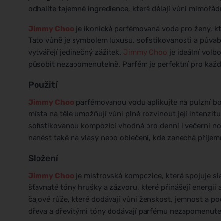
odhalíte tajemné ingredience, které dělají vůni mimořád
Jimmy Choo
je ikonická parfémovaná voda pro ženy, k
Tato vůně je symbolem luxusu, sofistikovanosti a půvab
vytvářejí jedinečný zážitek.
Jimmy Choo
je ideální volb
působit nezapomenutelně. Parfém je perfektní pro každod
Použití
Jimmy Choo
parfémovanou vodu aplikujte na pulzní body
místa na těle umožňují vůni plně rozvinout její intenzit
sofistikovanou kompozicí vhodná pro denní i večerní no
nanést také na vlasy nebo oblečení, kde zanechá příjemn
Složení
Jimmy Choo
je mistrovská kompozice, která spojuje sla
šťavnaté tóny hrušky a zázvoru, které přinášejí energii 
čajové růže, které dodávají vůni ženskost, jemnost a p
dřeva a dřevitými tóny dodávají parfému nezapomenute