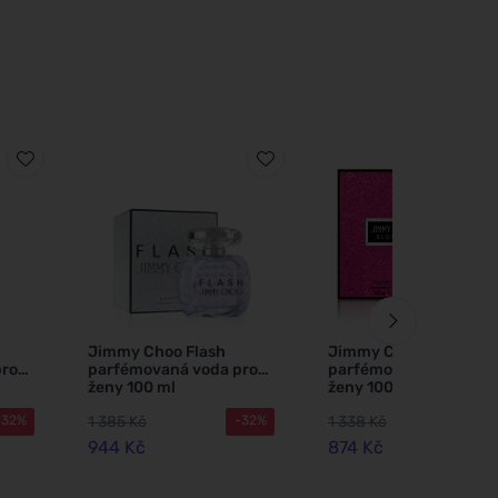
Jimmy Choo Flash
Jimmy Choo Blossom
pro
parfémovaná voda pro
parfémovaná voda pro
ženy 100 ml
ženy 100 ml
1 385 Kč
1 338 Kč
-32%
-32%
-3
944 Kč
874 Kč