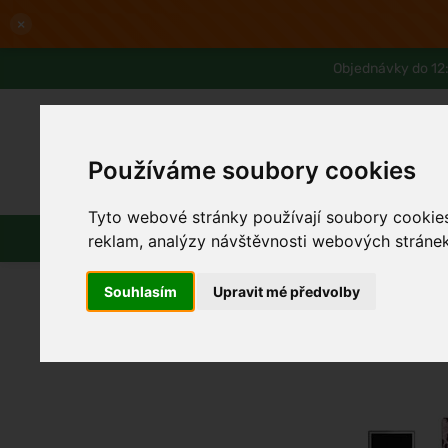
×
Objednávky do 12:
Používáme soubory cookies
Slevy až -80%
Blog
Lexikon
Tyto webové stránky používají soubory cookies 
Parfémy
Líčení
Vlasy
Pleť
reklam, analýzy návštěvnosti webových stránek 
Souhlasím
Upravit mé předvolby