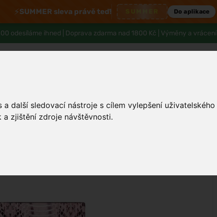
⚡
SUMMER sleva právě teď!
SUMMER
Do aplikace
00 odesíláme ihned |
Doprava zdarma nad 1800 Kč
| Výměny a vrácení
a další sledovací nástroje s cílem vylepšení uživatelskéh
Tělo a hygiena
Děti
Muži
Zdraví
a zjištění zdroje návštěvnosti.