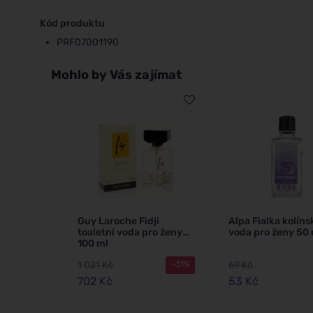
Kód produktu
PRF07001190
Mohlo by Vás zajímat
Guy Laroche Fidji
Alpa Fialka kolíns
toaletní voda pro ženy
voda pro ženy 50 
100 ml
1 021 Kč
69 Kč
-31%
702 Kč
53 Kč