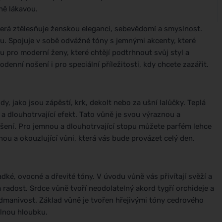
ně lákavou.
terá ztělesňuje ženskou eleganci, sebevědomí a smyslnost.
u. Spojuje v sobě odvážné tóny s jemnými akcenty, které
ou pro moderní ženy, které chtějí podtrhnout svůj styl a
enní nošení i pro speciální příležitosti, kdy chcete zazářit.
, jako jsou zápěstí, krk, dekolt nebo za ušní lalůčky. Teplá
u a dlouhotrvající efekt. Tato vůně je svou výraznou a
šení. Pro jemnou a dlouhotrvající stopu můžete parfém lehce
ou a okouzlující vůni, která vás bude provázet celý den.
dké, ovocné a dřevité tóny. V úvodu vůně vás přivítají svěží a
a radost. Srdce vůně tvoří neodolatelný akord tygří orchideje a
odmanivost. Základ vůně je tvořen hřejivými tóny cedrového
lnou hloubku.