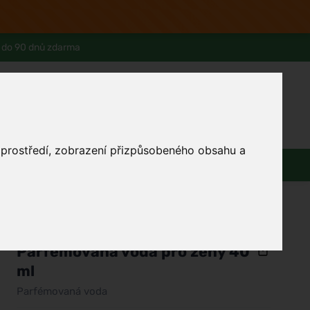
 do 90 dnů zdarma
0
Přihlásit se
Košík
Můj účet
Ferwer Club
Prodejna v Praze
Kontakty
o prostředí, zobrazení přizpůsobeného obsahu a
Domácnost
Dárky
Obuv / oblečení
/
Parfémy
/
Dámské parfémy
/
Parfémované vody
Jimmy Choo
Parfémovaná voda pro ženy 40
ml
Parfémovaná voda