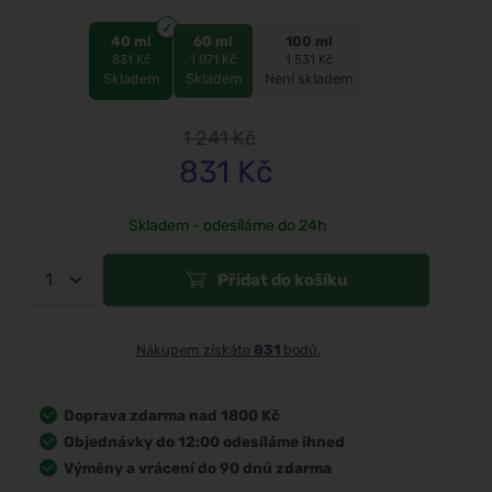
40 ml
60 ml
100 ml
831 Kč
1 071 Kč
1 531 Kč
Skladem
Skladem
Není skladem
1 241
Kč
831
Kč
Skladem - odesíláme do 24h
Přidat do košíku
Nákupem získáte
831
bodů.
Doprava zdarma nad 1800 Kč
Objednávky do 12:00 odesíláme ihned
Výměny a vrácení do 90 dnů zdarma