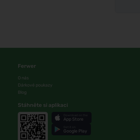
Ferwer
O nás
Dárkové poukazy
Blog
Stáhněte si aplikaci
Download on the
App Store
Get it on
Google Play