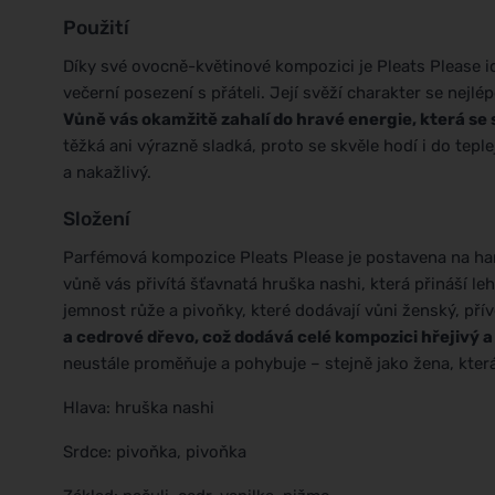
Použití
Díky své ovocně-květinové kompozici je Pleats Please i
večerní posezení s přáteli. Její svěží charakter se nejlép
Vůně vás okamžitě zahalí do hravé energie, která se 
těžká ani výrazně sladká, proto se skvěle hodí i do tep
a nakažlivý.
Složení
Parfémová kompozice Pleats Please je postavena na har
vůně vás přivítá šťavnatá hruška nashi, která přináší leh
jemnost růže a pivoňky, které dodávají vůni ženský, přív
a cedrové dřevo, což dodává celé kompozici hřejivý 
neustále proměňuje a pohybuje – stejně jako žena, která 
Hlava: hruška nashi
Srdce: pivoňka, pivoňka