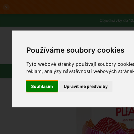
×
Objednávky do 12:
Používáme soubory cookies
Slevy až -80%
Blog
Lexikon
Tyto webové stránky používají soubory cookies 
Parfémy
Líčení
Vlasy
Pleť
reklam, analýzy návštěvnosti webových stránek 
Souhlasím
Upravit mé předvolby