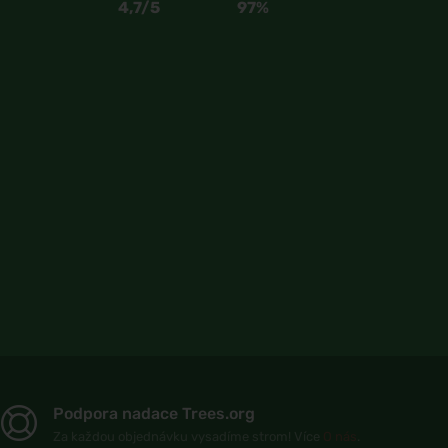
4,7/5
97%
Podpora nadace Trees.org
Za každou objednávku vysadíme strom! Více
O nás
.