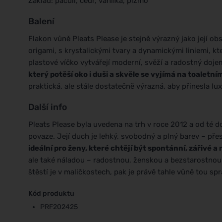
Základ: pačuli, cedr, vanilka, pižmo
Balení
Flakon vůně Pleats Please je stejně výrazný jako její ob
origami, s krystalickými tvary a dynamickými liniemi, kt
plastové víčko vytvářejí moderní, svěží a radostný doje
který potěší oko i duši a skvěle se vyjímá na toaletní
praktická, ale stále dostatečně výrazná, aby přinesla lu
Další info
Pleats Please byla uvedena na trh v roce 2012 a od té do
povaze. Její duch je lehký, svobodný a plný barev – přes
ideální pro ženy, které chtějí být spontánní, zářivé
ale také náladou – radostnou, ženskou a bezstarostnou
štěstí je v maličkostech, pak je právě tahle vůně tou sp
Kód produktu
PRF202425