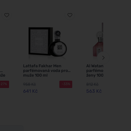
Lattafa Fakhar Men
Al Wataniah Selena
parfémovaná voda pro
parfémovaná voda pro
uže
muže 100 ml
ženy 100 ml
958 Kč
812 Kč
-27%
-33%
-3
641 Kč
563 Kč