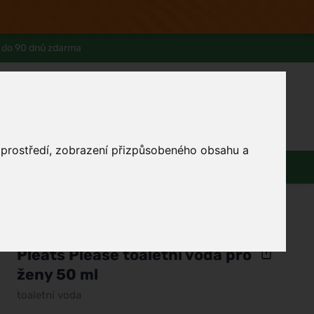
 do 90 dnů zdarma
0
Přihlásit se
Košík
Můj účet
Ferwer Club
Prodejna v Praze
Kontakty
o prostředí, zobrazení přizpůsobeného obsahu a
Domácnost
Dárky
Obuv / oblečení
/
Parfémy
/
Dámské parfémy
/
Toaletní vody
Issey Miyake
Pleats Please toaletní voda pro
ženy 50 ml
toaletní voda