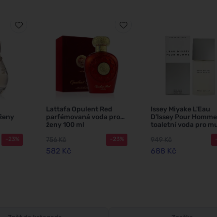
Lattafa Opulent Red
Issey Miyake L'Eau
 ženy
parfémovaná voda pro
D'Issey Pour Homme
ženy 100 ml
toaletní voda pro m
40 ml
756 Kč
949 Kč
-23%
-23%
582 Kč
688 Kč