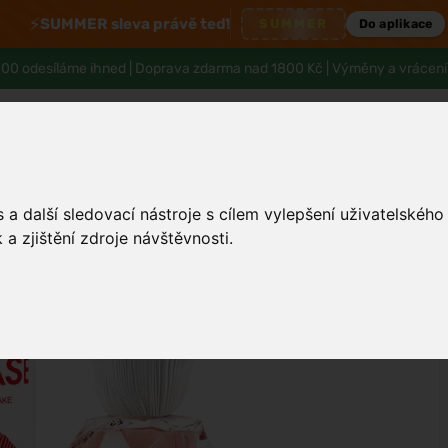
⚡
SUMMER sleva právě teď!
SUMMER
Do aplikace
00 odesíláme ihned |
Doprava zdarma nad 1800 Kč
| Výměny a vrácení
a další sledovací nástroje s cílem vylepšení uživatelskéh
Tělo a hygiena
Děti
Muži
Zdraví
a zjištění zdroje návštěvnosti.