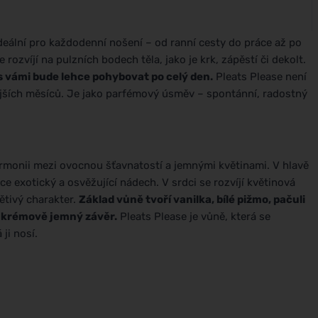
deální pro každodenní nošení – od ranní cesty do práce až po
e rozvíjí na pulzních bodech těla, jako je krk, zápěstí či dekolt.
s vámi bude lehce pohybovat po celý den.
Pleats Please není
lejších měsíců. Je jako parfémový úsměv – spontánní, radostný
monii mezi ovocnou šťavnatostí a jemnými květinami. V hlavě
ce exotický a osvěžující nádech. V srdci se rozvíjí květinová
ětivý charakter.
Základ vůně tvoří vanilka, bílé pižmo, pačuli
a krémově jemný závěr.
Pleats Please je vůně, která se
ji nosí.