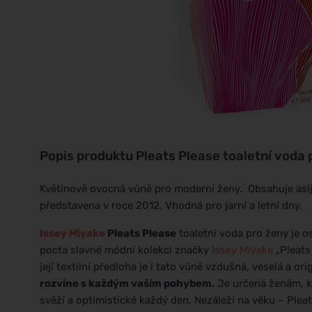
Popis produktu
Pleats Please toaletní voda 
Květinově ovocná vůně pro moderní ženy. Obsahuje asijs
představena v roce 2012. Vhodná pro jarní a letní dny.
Issey Miyake
Pleats Please
toaletní voda pro ženy je o
pocta slavné módní kolekci značky
Issey Miyake
„Pleats 
její textilní předloha je i tato vůně vzdušná, veselá a ori
rozvine s každým vaším pohybem.
Je určená ženám, kte
svěží a optimistické každý den. Nezáleží na věku – Plea