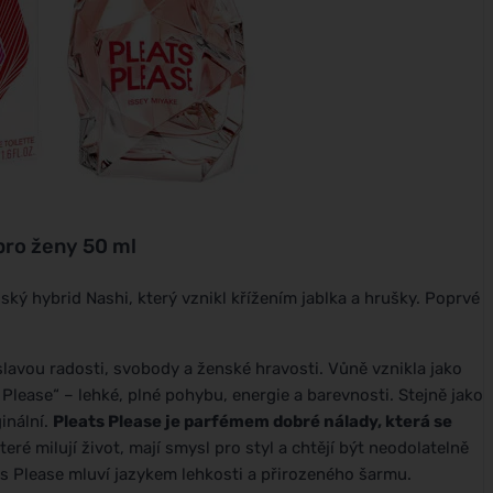
pro ženy 50 ml
ký hybrid Nashi, který vznikl křížením jablka a hrušky. Poprvé
slavou radosti, svobody a ženské hravosti. Vůně vznikla jako
Please“ – lehké, plné pohybu, energie a barevnosti. Stejně jako
ginální.
Pleats Please je parfémem dobré nálady, která se
ré milují život, mají smysl pro styl a chtějí být neodolatelně
ts Please mluví jazykem lehkosti a přirozeného šarmu.