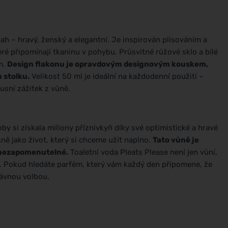
sah – hravý, ženský a elegantní. Je inspirován plisováním a
eré připomínají tkaninu v pohybu. Průsvitné růžové sklo a bílé
m.
Design flakonu je opravdovým designovým kouskem,
m stolku.
Velikost 50 ml je ideální na každodenní použití –
xusní zážitek z vůně.
by si získala miliony příznivkyň díky své optimistické a hravé
ně jako život, který si chceme užít naplno.
Tato vůně je
 a nezapomenutelné.
Toaletní voda Pleats Please není jen vůní,
. Pokud hledáte parfém, který vám každý den připomene, že
rávnou volbou.