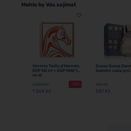
Mohlo by Vás zajímat
Hermès Twilly d'Hermès
Guess Guess Dare
EDP 50 ml + EDP MINI 15
toaletní voda pro
ml W
2 003 Kč
764 Kč
-32%
1 364 Kč
587 Kč