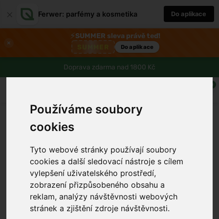
×
Ferwer: parfémy a kosmetika
Do aplikace
⚡
SUMMER sleva právě teď!
×
SUMMER
Do aplikace
Doprava zdarma nad 1800 Kč
0
Používáme soubory
cookies
Tyto webové stránky používají soubory
cookies a další sledovací nástroje s cílem
vylepšení uživatelského prostředí,
zobrazení přizpůsobeného obsahu a
reklam, analýzy návštěvnosti webových
stránek a zjištění zdroje návštěvnosti.