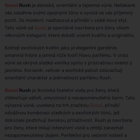
Gucci
Rush
je dámská, orientální a tajemná vůně. Nečekaně
vás zasáhne svými opojnými tóny a vyvolá ve vás příjemný
pocit. Je moderní, nadčasová a přináší v sobě nový styl.
Tato vůně od
Gucci
je speciálně navržena pro ženy všech
věkových kategorií, které dokáží ocenit kvalitu a originalitu.
Koktejl exotických květin jako je elegantní gardénie,
omamná frézie a jemná růže tvoří hlavu parfému. V srdci
vůně se ukrývá sladká vanilka spolu s průzračnou esencí z
jasmínu. Koriandr, vetiver a exotické pačuli zdůrazňují
orientální charakter a jedinečnost parfému Rush.
Gucci
Rush
je ikonická toaletní voda pro ženy, která
ztělesňuje vášeň, smyslnost a nezapomenutelný šarm. Tato
výrazná vůně, uvedená na trh značkou
Gucci
, přináší
odvážnou kombinaci sladkých a exotických tónů, jež
dokonale podtrhují ženskou přitažlivost. Rush je navržena
pro ženy, které milují intenzivní vůně a chtějí zanechat
nezapomenutelný dojem. Perfektní pro večerní nošení a