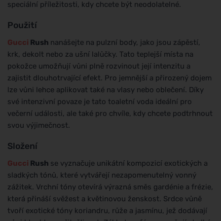
speciální příležitosti, kdy chcete být neodolatelné.
Použití
Gucci
Rush
nanášejte na pulzní body, jako jsou zápěstí,
krk, dekolt nebo za ušní lalůčky. Tato teplejší místa na
pokožce umožňují vůni plně rozvinout její intenzitu a
zajistit dlouhotrvající efekt. Pro jemnější a přirozený dojem
lze vůni lehce aplikovat také na vlasy nebo oblečení. Díky
své intenzivní povaze je tato toaletní voda ideální pro
večerní události, ale také pro chvíle, kdy chcete podtrhnout
svou výjimečnost.
Složení
Gucci
Rush
se vyznačuje unikátní kompozicí exotických a
sladkých tónů, které vytvářejí nezapomenutelný vonný
zážitek. Vrchní tóny otevírá výrazná směs gardénie a frézie,
která přináší svěžest a květinovou ženskost. Srdce vůně
tvoří exotické tóny koriandru, růže a jasmínu, jež dodávají