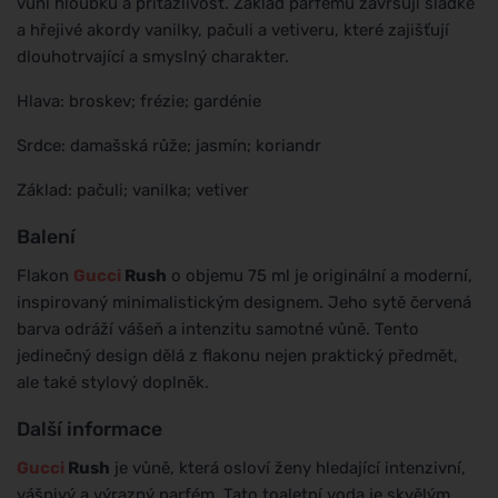
vůni hloubku a přitažlivost. Základ parfému završují sladké
a hřejivé akordy vanilky, pačuli a vetiveru, které zajišťují
dlouhotrvající a smyslný charakter.
Hlava: broskev; frézie; gardénie
Srdce: damašská růže; jasmín; koriandr
Základ: pačuli; vanilka; vetiver
Balení
Flakon
Gucci
Rush
o objemu 75 ml je originální a moderní,
inspirovaný minimalistickým designem. Jeho sytě červená
barva odráží vášeň a intenzitu samotné vůně. Tento
jedinečný design dělá z flakonu nejen praktický předmět,
ale také stylový doplněk.
Další informace
Gucci
Rush
je vůně, která osloví ženy hledající intenzivní,
vášnivý a výrazný parfém. Tato toaletní voda je skvělým