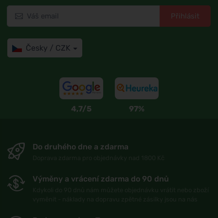
Přihlásit
Česky / CZK
4,7/5
97%
Do druhého dne a zdarma
Doprava zdarma pro objednávky nad 1800 Kč
Výměny a vrácení zdarma do 90 dnů
Kdykoli do 90 dnů nám můžete objednávku vrátit nebo zboží
vyměnit - náklady na dopravu zpětné zásilky jsou na nás