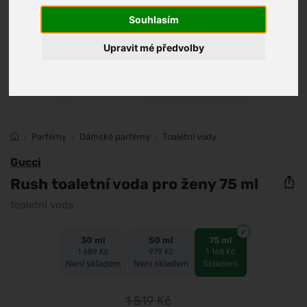
Souhlasím
Upravit mé předvolby
/
Parfémy
/
Dámské parfémy
/
Toaletní vody
Gucci
Rush toaletní voda pro ženy 75 ml
toaletní voda
30 ml
50 ml
75 ml
1 689 Kč
979 Kč
1 168 Kč
Není skladem
Není skladem
Skladem
1 519
Kč