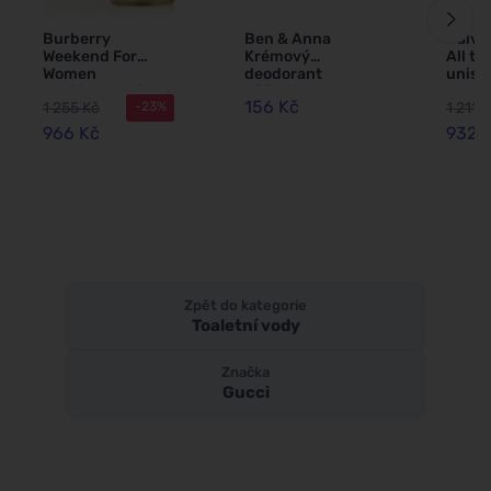
Burberry
Ben & Anna
Calvin
Weekend For
Krémový
All to
Women
deodorant
unise
parfémovaná
Růžový
156 Kč
1 255 Kč
1 211 
-23%
voda pro ženy
grapefruit (45 g)
100 ml
966 Kč
932 
Zpět do kategorie
Toaletní vody
Značka
Gucci