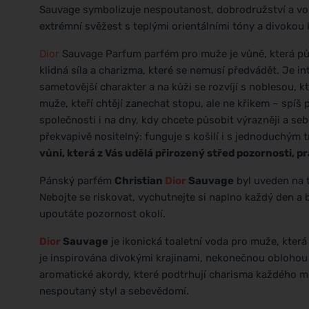
Sauvage symbolizuje nespoutanost, dobrodružství a vol
extrémní svěžest s teplými orientálními tóny a divokou 
Dior
Sauvage Parfum parfém pro muže je vůně, která půs
klidná síla a charizma, které se nemusí předvádět. Je in
sametovější charakter a na kůži se rozvíjí s noblesou, k
muže, kteří chtějí zanechat stopu, ale ne křikem – spíš
společnosti i na dny, kdy chcete působit výrazněji a s
překvapivě nositelný: funguje s košilí i s jednoduchým t
vůni, která z Vás udělá přirozený střed pozornosti, prá
Pánský parfém
Christian
Dior
Sauvage
byl uveden na t
Nebojte se riskovat, vychutnejte si naplno každý den a
upoutáte pozornost okolí.
Dior
Sauvage
je ikonická toaletní voda pro muže, která
je inspirována divokými krajinami, nekonečnou oblohou 
aromatické akordy, které podtrhují charisma každého muže.
nespoutaný styl a sebevědomí.