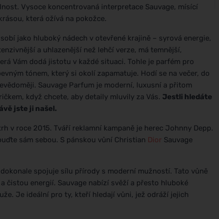
nost. Vysoce koncentrovaná interpretace Sauvage, mísící
krásou, která ožívá na pokožce.
obí jako hluboký nádech v otevřené krajině – syrová energie,
tenzivnější a uhlazenější než lehčí verze, má temnější,
terá Vám dodá jistotu v každé situaci. Tohle je parfém pro
 pevným tónem, který si okolí zapamatuje. Hodí se na večer, do
ebevědoměji. Sauvage Parfum je moderní, luxusní a přitom
ričkem, když chcete, aby detaily mluvily za Vás.
Jestli hledáte
vě jste ji našel.
rh v roce 2015. Tváří reklamní kampaně je herec Johnny Depp.
 buďte sám sebou. S pánskou vůní Christian
Dior
Sauvage
 dokonale spojuje sílu přírody s moderní mužností. Tato vůně
a čistou energií. Sauvage nabízí svěží a přesto hluboké
 Je ideální pro ty, kteří hledají vůni, jež odráží jejich