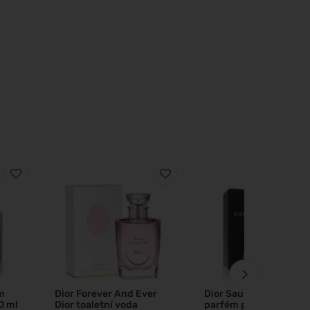
m
Dior Forever And Ever
Dior Sauvage Parfum
0 ml
Dior toaletní voda
parfém pro muže 200 