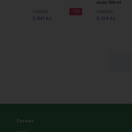
muže 100 ml
7 593 Kč
4 893 Kč
-23%
5 841 Kč
3 764 Kč
Ferwer