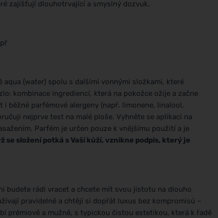
é zajišťují dlouhotrvající a smyslný dozvuk.
epř
ě aqua (water) spolu s dalšími vonnými složkami, které
uzlo: kombinace ingrediencí, která na pokožce ožije a začne
i běžné parfémové alergeny (např. limonene, linalool,
oručuji nejprve test na malé ploše. Vyhněte se aplikaci na
sažením. Parfém je určen pouze k vnějšímu použití a je
ž se složení potká s Vaší kůží, vznikne podpis, který je
ůni budete rádi vracet a chcete mít svou jistotu na dlouho
užívají pravidelně a chtějí si dopřát luxus bez kompromisů –
obí prémiově a mužně, s typickou čistou estetikou, která k řadě