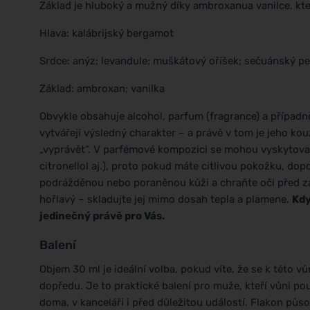
Základ je hluboký a mužný díky ambroxanua vanilce, kter
Hlava: kalábrijský bergamot
Srdce: anýz; levandule; muškátový oříšek; sečuánský p
Základ: ambroxan; vanilka
Obvykle obsahuje alcohol, parfum (fragrance) a případn
vytvářejí výsledný charakter – a právě v tom je jeho ko
„vyprávět“. V parfémové kompozici se mohou vyskytovat 
citronellol aj.), proto pokud máte citlivou pokožku, dop
podrážděnou nebo poraněnou kůži a chraňte oči před za
hořlavý – skladujte jej mimo dosah tepla a plamene.
Kdy
jedinečný právě pro Vás.
Balení
Objem 30 ml je ideální volba, pokud víte, že se k této v
dopředu. Je to praktické balení pro muže, kteří vůni po
doma, v kanceláři i před důležitou událostí. Flakon půs