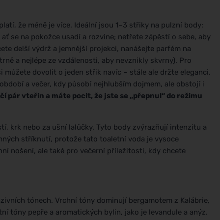
atí, že méně je více. Ideální jsou 1–3 střiky na pulzní body:
 ať se na pokožce usadí a rozvine; netřete zápěstí o sebe, aby
te delší výdrž a jemnější projekci, nanášejte parfém na
ně a nejlépe ze vzdálenosti, aby nevznikly skvrny). Pro
 můžete dovolit o jeden střik navíc – stále ale držte eleganci.
bdobí a večer, kdy působí nejhlubším dojmem, ale obstojí i
čí pár vteřin a máte pocit, že jste se „přepnul“ do režimu
í, krk nebo za ušní lalůčky. Tyto body zvýrazňují intenzitu a
mných stříknutí, protože tato toaletní voda je vysoce
í nošení, ale také pro večerní příležitosti, kdy chcete
nzivních tónech. Vrchní tóny dominují bergamotem z Kalábrie,
ní tóny pepře a aromatických bylin, jako je levandule a anýz.