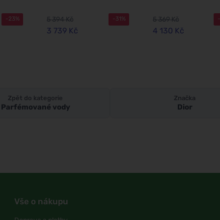
5 394 Kč
5 369 Kč
-23%
-31%
3 739 Kč
4 130 Kč
Zpět do kategorie
Značka
Parfémované vody
Dior
Vše o nákupu