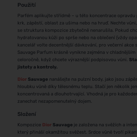
Použití
Parfém aplikujte střídmě – u této koncentrace opravdu pl
krk, zápěstí, oblast za ušima nebo na hruď. Nechte vůni,
se struktura kompozice zbytečně nenarušila. Pokud chce
hydratovanou kůži po sprše nebo na oblečení (vždy opatr
kancelář volte decentnější dávkování, pro večerní akce si
Sauvage Parfum krásně vynikne zejména v chladnějším o
celoročně, když chcete výraznější podpisovou vůni.
Sta
jistoty a kontroly.
Dior
Sauvage
nanášejte na pulzní body, jako jsou zápěst
hloubku vůně díky tělesnému teplu. Stačí jen několik je
koncentrovaná a dlouhotrvající. Vhodná je pro každodenn
zanechat nezapomenutelný dojem.
Složení
Kompozice
Dior
Sauvage
je založena na svěžích a inte
který přináší okamžitou svěžest. Srdce vůně tvoří pikant