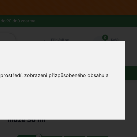
 do 90 dnů zdarma
0
Přihlásit se
Košík
Můj účet
Ferwer Club
Prodejna v Praze
Kontakty
Domácnost
Dárky
Obuv / oblečení
o prostředí, zobrazení přizpůsobeného obsahu a
/
Parfémy
/
Pánské parfémy
/
Parfémované vody
Dior
Sauvage Parfum parfém pro
muže 30 ml