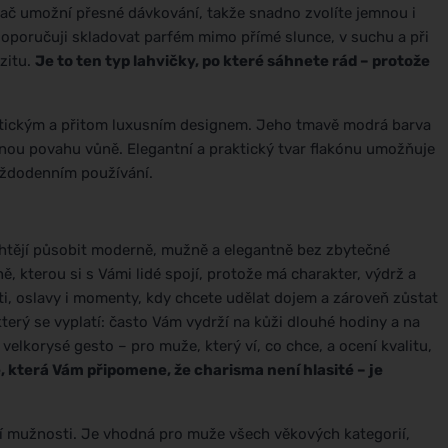
ač umožní přesné dávkování, takže snadno zvolíte jemnou i
 doporučuji skladovat parfém mimo přímé slunce, v suchu a při
nzitu.
Je to ten typ lahvičky, po které sáhnete rád – protože
tickým a přitom luxusním designem. Jeho tmavě modrá barva
nou povahu vůně. Elegantní a praktický tvar flakónu umožňuje
každodenním používání.
htějí působit moderně, mužně a elegantně bez zbytečné
ě, kterou si s Vámi lidé spojí, protože má charakter, výdrž a
ti, oslavy i momenty, kdy chcete udělat dojem a zároveň zůstat
terý se vyplatí: často Vám vydrží na kůži dlouhé hodiny a na
 velkorysé gesto – pro muže, který ví, co chce, a ocení kvalitu,
, která Vám připomene, že charisma není hlasité – je
í mužnosti. Je vhodná pro muže všech věkových kategorií,