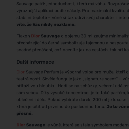
Sauvage patří: jednoduchost, která má váhu. Rozprašov
výraznější aplikaci podle nálady. Pro maximální kvalitu
stabilní teplotě – vůně si tak udrží svůj charakter i inte
víte, že Vás nikdy nezklame.
Flakon
Dior
Sauvage
o objemu 30 ml zaujme minimalis
přecházející do černé symbolizuje tajemnou a nespouta
snadné přenášení, což oceníte jak na cestách, tak při 
Další informace
Dior
Sauvage Parfum je výborná volba pro muže, kteří c
teatrálnosti. Skvěle funguje jako „signature scent“ – vůn
přitažlivou hloubku. Hodí se na schůzky, večerní událos
sám sebou. Díky vysoké koncentraci je to také parfém, k
oblečení i déle. Pokud vybíráte dárek, 200 ml je luxusní,
která je cítit od prvního do posledního tónu.
Je to vůně
přesné.
Dior
Sauvage
je vůně, která se stala symbolem modern