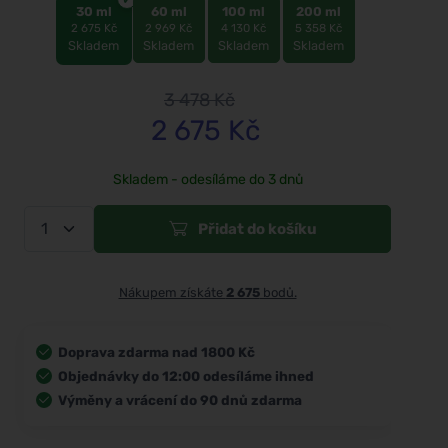
30 ml
60 ml
100 ml
200 ml
2 675 Kč
2 969 Kč
4 130 Kč
5 358 Kč
Skladem
Skladem
Skladem
Skladem
3 478
Kč
2 675
Kč
Skladem - odesíláme do 3 dnů
Přidat do košíku
Nákupem získáte
2 675
bodů.
Doprava zdarma nad 1800 Kč
Objednávky do 12:00 odesíláme ihned
Výměny a vrácení do 90 dnů zdarma