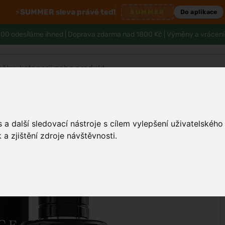
⚡
SUMMER sleva právě teď!
SUMMER
Do aplikace
00 odesíláme ihned |
Doprava zdarma nad 1800 Kč
| Výměny a vrácení
Tělo a hygiena
Děti
Muži
Zdraví
a další sledovací nástroje s cílem vylepšení uživatelskéh
a zjištění zdroje návštěvnosti.