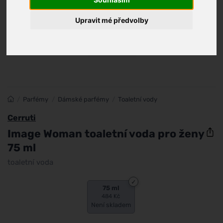
Upravit mé předvolby
/
Parfémy
/
Dámské parfémy
/
Toaletní vody
Cerruti
Image Woman toaletní voda pro ženy
75 ml
toaletní voda
75 ml
484 Kč
Není skladem