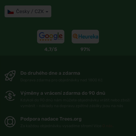
Česky / CZK
4,7/5
97%
Do druhého dne a zdarma
Doprava zdarma pro objednávky nad 1800 Kč
Výměny a vrácení zdarma do 90 dnů
Kdykoli do 90 dnů nám můžete objednávku vrátit nebo zboží
vyměnit - náklady na dopravu zpětné zásilky jsou na nás
Podpora nadace Trees.org
Za každou objednávku vysadíme strom! Více
O nás
.