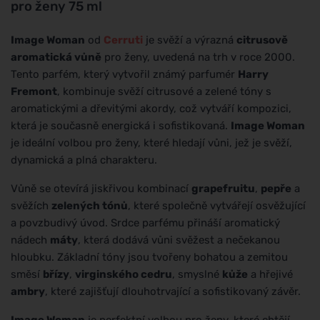
pro ženy 75 ml
Image Woman
od
Cerruti
je svěží a výrazná
citrusově
aromatická vůně
pro ženy, uvedená na trh v roce 2000.
Tento parfém, který vytvořil známý parfumér
Harry
Fremont
, kombinuje svěží citrusové a zelené tóny s
aromatickými a dřevitými akordy, což vytváří kompozici,
která je současně energická i sofistikovaná.
Image Woman
je ideální volbou pro ženy, které hledají vůni, jež je svěží,
dynamická a plná charakteru.
Vůně se otevírá jiskřivou kombinací
grapefruitu
,
pepře
a
svěžích
zelených tónů
, které společně vytvářejí osvěžující
a povzbudivý úvod. Srdce parfému přináší aromatický
nádech
máty
, která dodává vůni svěžest a nečekanou
hloubku. Základní tóny jsou tvořeny bohatou a zemitou
směsí
břízy
,
virginského cedru
, smyslné
kůže
a hřejivé
ambry
, které zajišťují dlouhotrvající a sofistikovaný závěr.
Image Woman
je perfektní volbou pro ženy, které chtějí