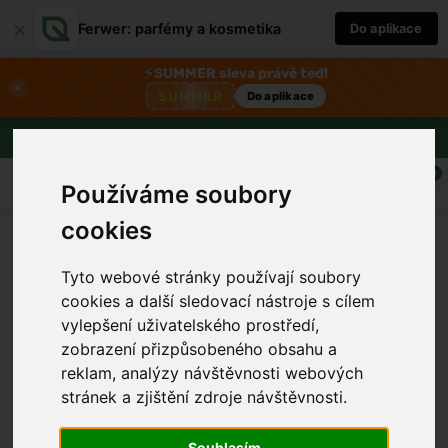
×
Ferwer: parfémy a kosmetika
Do aplikace
⚡
SUMMER sleva právě teď!
×
SUMMER
Do aplikace
Doprava zdarma nad 1800 Kč
0
Používáme soubory
cookies
Tyto webové stránky používají soubory
cookies a další sledovací nástroje s cílem
vylepšení uživatelského prostředí,
zobrazení přizpůsobeného obsahu a
reklam, analýzy návštěvnosti webových
stránek a zjištění zdroje návštěvnosti.
›
Souhlasím