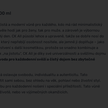
100 ml
, čistá a moderní vůně pro každého, kdo má rád minimalistický
věle hodí jak pro ženy, tak pro muže, a zároveň je výbornou
ždý den. CK All působí lehce a upraveně, takže se dobře nosí do
 který nepřebíjí osobnost nositele, ale jemně ji doplňuje – jako
vrstvení s další kosmetikou, protože se snadno kombinuje a
 „na jistotu“, CK All je díky své univerzálnosti a svěžímu dojmu
ní voda pro každodenní svěží a čistý dojem bez zbytečné
á oslavuje svobodu, individualitu a autenticitu. Tato
ítit sami sebou, bez ohledu na věk, pohlaví nebo životní styl.
volbu pro každodenní nošení i speciální příležitosti. Tato vůně
 životě, nebo ve výjimečných okamžicích.