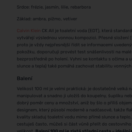
Srdce: frézie, jasmín, lilie, rebarbora
Základ: ambra, pižmo, vetiver
Calvin Klein
CK All je toaletní voda (EDT), která standar
vytvářejí výslednou vonnou kompozici. Přesné složení (I
proto je vždy nejpřesnější řídit se informacemi uveden
pokožku, doporučuji provést test snášenlivosti na malé
bezprostředně po holení. Vyhni se kontaktu s očima a 
slunce a tepla) také pomáhá zachovat stabilitu vonných
Balení
Velikost 100 ml je velmi praktická: je dostatečně velká
manipulovat a snadno ji uložíš do koupelny, šuplíku nebo
dobrý poměr ceny a množství, aniž by šlo o příliš obj
designem, který působí moderně a nadčasově, takže fla
kvality skladuj toaletní vodu mimo přímé slunce a teplo
cestuješ často, můžeš si část vůně přelít do cestovního
velikost.
Balení 100 ml je zlatá střední cesta – ideální