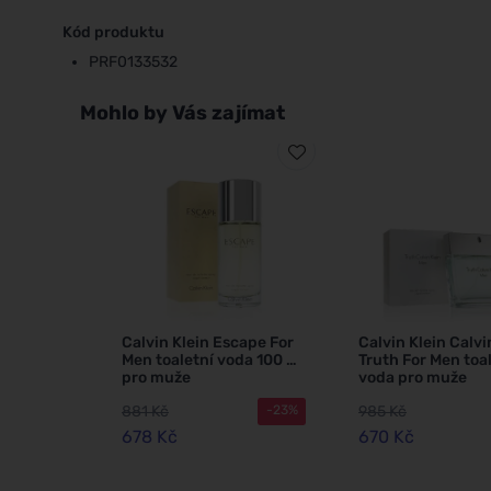
Kód produktu
PRF0133532
Mohlo by Vás zajímat
Calvin Klein Escape For
Calvin Klein Calvi
Men toaletní voda 100 ml
Truth For Men toa
pro muže
voda pro muže
881 Kč
985 Kč
-23%
678 Kč
670 Kč