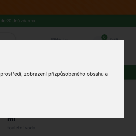
 do 90 dnů zdarma
0
Přihlásit se
Košík
Můj účet
Ferwer Club
Prodejna v Praze
Kontakty
Domácnost
Dárky
Obuv / oblečení
o prostředí, zobrazení přizpůsobeného obsahu a
/
Parfémy
/
Unisex parfémy
/
Toaletní vody
Calvin Klein
CK All toaletní voda unisex 100
ml
toaletní voda