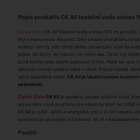
Popis produktu
CK All toaletní voda unisex 
Calvin Klein
CK All toaletní voda unisex 100 ml je svěží
styl a nenucenou eleganci. Díky unisex charakteru se sk
volbou i pro ty, kdo chtějí jednu univerzální vůni na ka
práce, do školy, do města i na volný čas. Je to typ vůně,
čistá košile nebo dobře padnoucí tričko. Hodí se i pro 
většinou neruší ostatní vůně v okolí. Pokud hledáš dárek
velmi bezpečná volba.
CK All je ideální unisex toalet
okázalosti.
Calvin Klein
CK All
je moderní unisex toaletní voda, kter
univerzální vůně je určena pro všechny, kteří se chtějí c
CK All je svěží, lehká a energická, což z ní činí ideální 
symbolizuje propojení a toleranci, ať už v každodenním
Použití