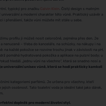
ntní, typický pro značku
Calvin Klein
. Čistý design s matným
univerzální a moderní charakter této vůně. Praktický uzávěr a
 i přenášení, takže vůni můžete mít stále u sebe.
věžímu profilu ji můžeš nosit celoročně, zejména přes den. Je
 a nenuceně – třeba do kanceláře, na schůzky, na nákupy i na
ě: na každé pokožce se rozvine trochu jinak v závislosti na pH,
výdrž pomáhá hydratovaná pokožka a aplikace na pulzní body; u
Pokud hledáš „jednu vůni na všechno“, která se snadno nosí a
 je univerzální unisex vůně, která se hodí prakticky kamkoli
dičními kategoriemi parfémů. Je určena pro všechny, kteří
 jejich osobnost. Tato toaletní voda je ideální také jako dárek,
em.
rfektní doplněk pro moderní životní styl.