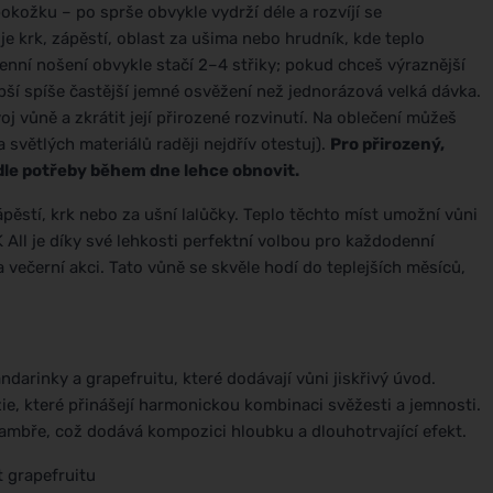
okožku – po sprše obvykle vydrží déle a rozvíjí se
je krk, zápěstí, oblast za ušima nebo hrudník, kde teplo
ní nošení obvykle stačí 2–4 střiky; pokud chceš výraznější
lepší spíše častější jemné osvěžení než jednorázová velká dávka.
oj vůně a zkrátit její přirozené rozvinutí. Na oblečení můžeš
 světlých materiálů raději nejdřív otestuj).
Pro přirozený,
odle potřeby během dne lehce obnovit.
ápěstí, krk nebo za ušní lalůčky. Teplo těchto míst umožní vůni
 All je díky své lehkosti perfektní volbou pro každodenní
a večerní akci. Tato vůně se skvěle hodí do teplejších měsíců,
darinky a grapefruitu, které dodávají vůni jiskřivý úvod.
ie, které přinášejí harmonickou kombinaci svěžesti a jemnosti.
a ambře, což dodává kompozici hloubku a dlouhotrvající efekt.
 grapefruitu