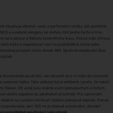
dně obsahuje alkohol, vodu a parfemační složky, jež společně
NCI) a uvedené alergeny se mohou lišit podle šarže a trhu,
ými na krabičce a flakonu konkrétního kusu. Pokud máš citlivou
 části kůže a neaplikovat vůni na podrážděná místa nebo
uchovávej produkt mimo dosah dětí. Správné skladování (bez
 složek.
 na dlouhodobé používání, ale zároveň se s ní stále dá rozumně
 cestovní tašky. Tato velikost bývá oblíbená i proto, že nabízí
emný flakon. CK vůně jsou známé svým jednoduchým a čistým
kon dobře zapadne do jakéhokoli prostředí. Pro zachování
, ideálně na suchém místě při stabilní pokojové teplotě. Pokud
 rozprašovače, ale i 100 ml je obecně univerzální „domácí“
 pro pravidelné používání i jako dárek.