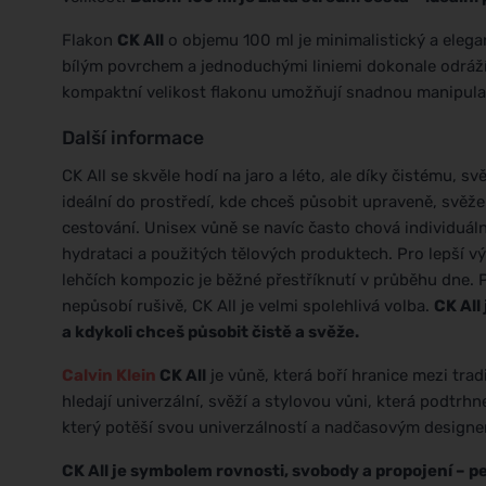
Flakon
CK All
o objemu 100 ml je minimalistický a elega
bílým povrchem a jednoduchými liniemi dokonale odráží 
kompaktní velikost flakonu umožňují snadnou manipulaci
Další informace
CK All se skvěle hodí na jaro a léto, ale díky čistému, s
ideální do prostředí, kde chceš působit upraveně, svěže
cestování. Unisex vůně se navíc často chová individuáln
hydrataci a použitých tělových produktech. Pro lepší 
lehčích kompozic je běžné přestříknutí v průběhu dne. 
nepůsobí rušivě, CK All je velmi spolehlivá volba.
CK All
a kdykoli chceš působit čistě a svěže.
Calvin Klein
CK All
je vůně, která boří hranice mezi tra
hledají univerzální, svěží a stylovou vůni, která podtrhne
který potěší svou univerzálností a nadčasovým design
CK All je symbolem rovnosti, svobody a propojení – pe