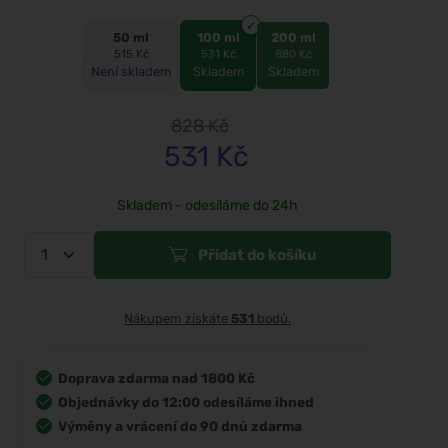
50 ml
100 ml
200 ml
515 Kč
531 Kč
880 Kč
Není skladem
Skladem
Skladem
828
Kč
531
Kč
Skladem - odesíláme do 24h
Přidat do košíku
Nákupem získáte
531
bodů.
Doprava zdarma nad 1800 Kč
Objednávky do 12:00 odesíláme ihned
Výměny a vrácení do 90 dnů zdarma