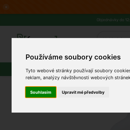
×
Objednávky do 12:
Používáme soubory cookies
Slevy až -80%
Blog
Lexikon
Parfémy
Líčení
Vlasy
Pleť
Tyto webové stránky používají soubory cookies 
reklam, analýzy návštěvnosti webových stránek 
Souhlasím
Upravit mé předvolby