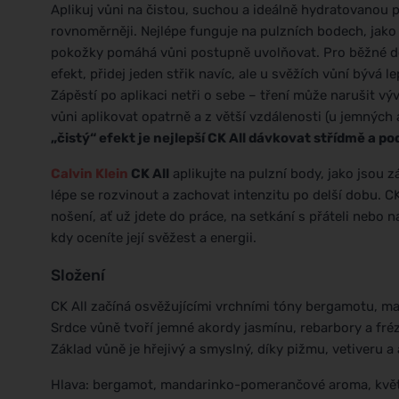
Aplikuj vůni na čistou, suchou a ideálně hydratovanou p
rovnoměrněji. Nejlépe funguje na pulzních bodech, jako 
pokožky pomáhá vůni postupně uvolňovat. Pro běžné den
efekt, přidej jeden střik navíc, ale u svěžích vůní bývá 
Zápěstí po aplikaci netři o sebe – tření může narušit výv
vůni aplikovat opatrně a z větší vzdálenosti (u jemných a
„čistý“ efekt je nejlepší CK All dávkovat střídmě a p
Calvin Klein
CK All
aplikujte na pulzní body, jako jsou z
lépe se rozvinout a zachovat intenzitu po delší dobu. CK
nošení, ať už jdete do práce, na setkání s přáteli nebo n
kdy oceníte její svěžest a energii.
Složení
CK All začíná osvěžujícími vrchními tóny bergamotu, man
Srdce vůně tvoří jemné akordy jasmínu, rebarbory a fréz
Základ vůně je hřejivý a smyslný, díky pižmu, vetiveru 
Hlava: bergamot, mandarinko-pomerančové aroma, květ