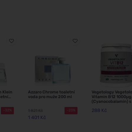
n Klein
Azzaro Chrome toaletní
Vegetology Vegetol
letní
voda pro muže 200 ml
Vitamin B12 1000µg
(Cyanocobalamin) s
postupným
288 Kč
1 821 Kč
-32%
-23%
uvolňovaním 60 tab
1 401 Kč