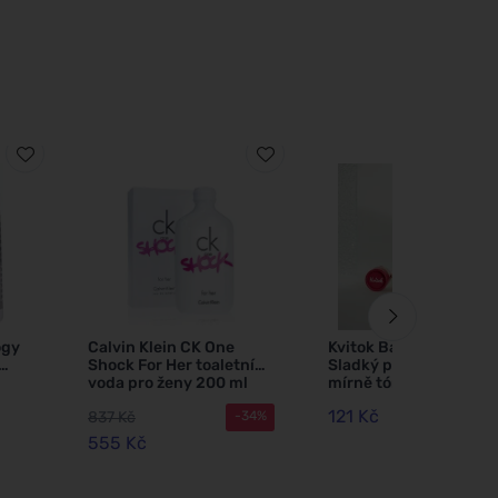
ogy
Calvin Klein CK One
Kvitok Balzám na rty
Shock For Her toaletní
Sladký polibek (8 ml) -
voda pro ženy 200 ml
mírně tónuje rty
121 Kč
837 Kč
-34%
let
555 Kč