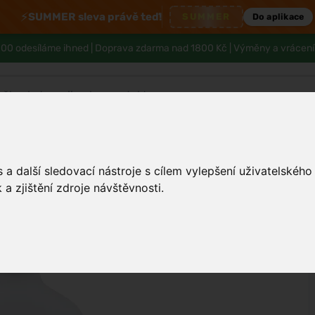
⚡
SUMMER sleva právě teď!
SUMMER
Do aplikace
00 odesíláme ihned |
Doprava zdarma nad 1800 Kč
| Výměny a vrácení
Tělo a hygiena
Děti
Muži
Zdraví
a další sledovací nástroje s cílem vylepšení uživatelskéh
a zjištění zdroje návštěvnosti.