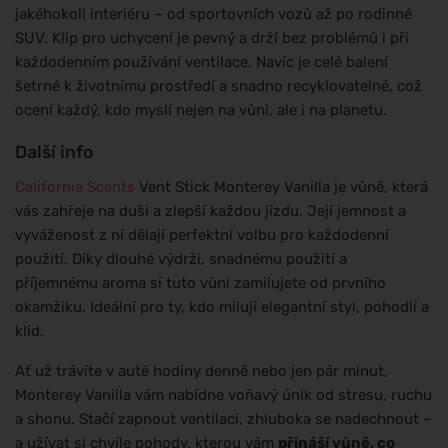
jakéhokoli interiéru – od sportovních vozů až po rodinné
SUV. Klip pro uchycení je pevný a drží bez problémů i při
každodenním používání ventilace. Navíc je celé balení
šetrné k životnímu prostředí a snadno recyklovatelné, což
ocení každý, kdo myslí nejen na vůni, ale i na planetu.
Další info
California Scents
Vent Stick Monterey Vanilla je vůně, která
vás zahřeje na duši a zlepší každou jízdu. Její jemnost a
vyváženost z ní dělají perfektní volbu pro každodenní
použití. Díky dlouhé výdrži, snadnému použití a
příjemnému aroma si tuto vůni zamilujete od prvního
okamžiku. Ideální pro ty, kdo milují elegantní styl, pohodlí a
klid.
Ať už trávíte v autě hodiny denně nebo jen pár minut,
Monterey Vanilla vám nabídne voňavý únik od stresu, ruchu
a shonu. Stačí zapnout ventilaci, zhluboka se nadechnout –
a užívat si chvíle pohody, kterou vám
přináší vůně, co