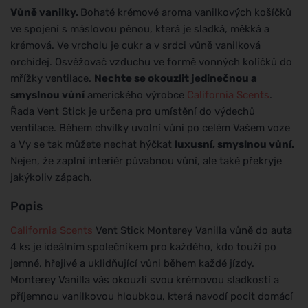
Vůně vanilky.
Bohaté krémové aroma vanilkových košíčků
ve spojení s máslovou pěnou, která je sladká, měkká a
krémová. Ve vrcholu je cukr a v srdci vůně vanilková
orchidej. Osvěžovač vzduchu ve formě vonných kolíčků do
mřížky ventilace.
Nechte se okouzlit jedinečnou a
smyslnou vůní
amerického výrobce
California Scents
.
Řada Vent Stick je určena pro umístění do výdechů
ventilace. Během chvilky uvolní vůni po celém Vašem voze
a Vy se tak můžete nechat hýčkat
luxusní, smyslnou vůní.
Nejen, že zaplní interiér půvabnou vůní, ale také překryje
jakýkoliv zápach.
Popis
California Scents
Vent Stick Monterey Vanilla vůně do auta
4 ks je ideálním společníkem pro každého, kdo touží po
jemné, hřejivé a uklidňující vůni během každé jízdy.
Monterey Vanilla vás okouzlí svou krémovou sladkostí a
příjemnou vanilkovou hloubkou, která navodí pocit domácí