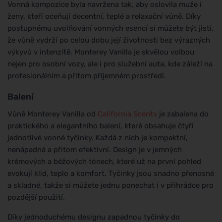
Vonná kompozice byla navržena tak, aby oslovila muže i
ženy, kteří oceňují decentní, teplé a relaxační vůně. Díky
postupnému uvolňování vonných esencí si můžete být jisti,
že vůně vydrží po celou dobu její životnosti bez výrazných
výkyvů v intenzitě. Monterey Vanilla je skvělou volbou
nejen pro osobní vozy, ale i pro služební auta, kde záleží na
profesionálním a přitom příjemném prostředí.
Balení
Vůně Monterey Vanilla od
California Scents
je zabalena do
praktického a elegantního balení, které obsahuje čtyři
jednotlivé vonné tyčinky. Každá z nich je kompaktní,
nenápadná a přitom efektivní. Design je v jemných
krémových a béžových tónech, které už na první pohled
evokují klid, teplo a komfort. Tyčinky jsou snadno přenosné
a skladné, takže si můžete jednu ponechat i v přihrádce pro
pozdější použití.
Díky jednoduchému designu zapadnou tyčinky do