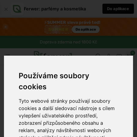
×
Ferwer: parfémy a kosmetika
Do aplikace
⚡
SUMMER sleva právě teď!
×
SUMMER
Do aplikace
Doprava zdarma nad 1800 Kč
0
Používáme soubory
cookies
Tyto webové stránky používají soubory
cookies a další sledovací nástroje s cílem
vylepšení uživatelského prostředí,
zobrazení přizpůsobeného obsahu a
reklam, analýzy návštěvnosti webových