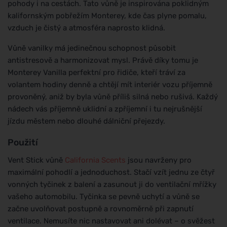
pohody i na cestách. Tato vůně je inspirována poklidným
kalifornským pobřežím Monterey, kde čas plyne pomalu,
vzduch je čistý a atmosféra naprosto klidná.
Vůně vanilky má jedinečnou schopnost působit
antistresově a harmonizovat mysl. Právě díky tomu je
Monterey Vanilla perfektní pro řidiče, kteří tráví za
volantem hodiny denně a chtějí mít interiér vozu příjemně
provoněný, aniž by byla vůně příliš silná nebo rušivá. Každý
nádech vás příjemně uklidní a zpříjemní i tu nejrušnější
jízdu městem nebo dlouhé dálniční přejezdy.
Použití
Vent Stick vůně
California Scents
jsou navrženy pro
maximální pohodlí a jednoduchost. Stačí vzít jednu ze čtyř
vonných tyčinek z balení a zasunout ji do ventilační mřížky
vašeho automobilu. Tyčinka se pevně uchytí a vůně se
začne uvolňovat postupně a rovnoměrně při zapnutí
ventilace. Nemusíte nic nastavovat ani dolévat – o svěžest