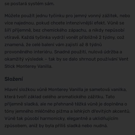
se postará systém sám.
Můžete použít jednu tyčinku pro jemný vonný zážitek, nebo
více najednou, pokud chcete intenzivnější efekt. Vůně se
šíří příjemně, bez chemického zápachu, a nikdy nepůsobí
vtíravě. Každá tyčinka vydrží vonět přibližně 2 týdny, což
znamená, že celé balení vám zajistí až 8 týdnů
provoněného interiéru. Snadné použití, nulová údržba a
okamžitý výsledek – tak by se dalo shrnout používání Vent
Stick Monterey Vanilla.
Složení
Hlavní složkou vůně Monterey Vanilla je sametová vanilka,
která tvoří základ celého aromatického zážitku. Tato
příjemně sladká, ale ne přehnaně těžká vůně je doplněna o
tóny jemného mléčného pižma a lehkých dřevitých akcentů.
Vůně tak působí harmonicky, elegantně a uklidňujícím
způsobem, aniž by byla příliš sladká nebo nudná.