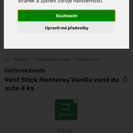
stránek a zjištění zdroje návštěvnosti.
Souhlasím
Upravit mé předvolby
/
Parfémy
/
Vůně do bytu a auta
/
Vůně do auta
California Scents
Vent Stick Monterey Vanilla vůně do
auta 4 ks
4 ks
79 Kč
Skladem
103
Kč