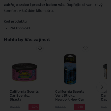
zahřeje srdce i prostor kolem vás.
Dopřejte si vanilkový
komfort v každém kilometru.
Kód produktu
PRF0222641
Mohlo by Vás zajímat
California Scents
California Scents
Calif
Car Scents
Vent Stick
Car S
Shasta
Newport New Car
Capis
Strawberry vůně
vůně do auta 4 ks
Cocon
126 Kč
103 Kč
126 Kč
-32%
-24%
do auta 42 g
auta 