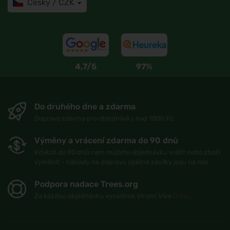
Česky / CZK
4,7/5
97%
Do druhého dne a zdarma
Doprava zdarma pro objednávky nad 1800 Kč
Výměny a vrácení zdarma do 90 dnů
Kdykoli do 90 dnů nám můžete objednávku vrátit nebo zboží
vyměnit - náklady na dopravu zpětné zásilky jsou na nás
Podpora nadace Trees.org
Za každou objednávku vysadíme strom! Více
O nás
.