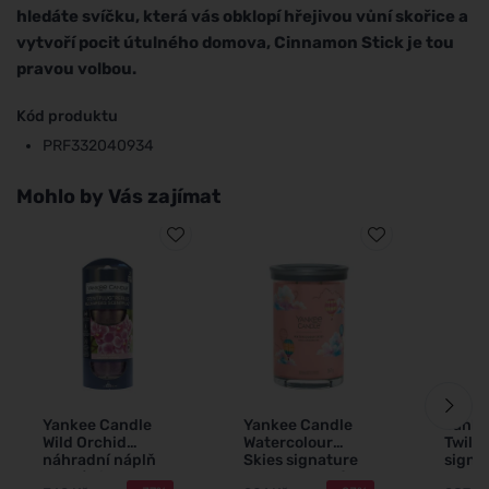
hledáte svíčku, která vás obklopí hřejivou vůní skořice a
vytvoří pocit útulného domova, Cinnamon Stick je tou
pravou volbou.
Kód produktu
PRF332040934
Mohlo by Vás zajímat
Yankee Candle
Yankee Candle
Yanke
Wild Orchid
Watercolour
Twili
náhradní náplň
Skies signature
signa
pro vůni do
tumbler velký
velká