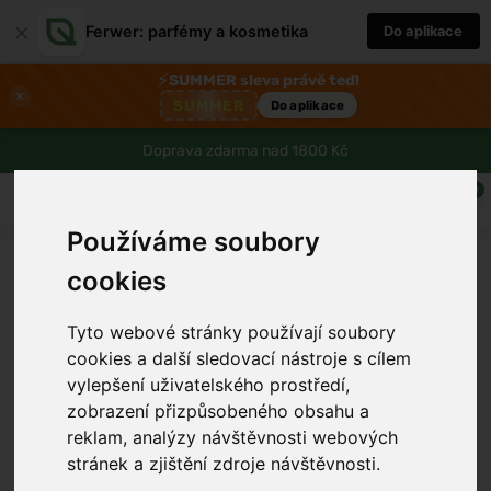
×
Ferwer: parfémy a kosmetika
Do aplikace
⚡
SUMMER sleva právě teď!
×
SUMMER
Do aplikace
Doprava zdarma nad 1800 Kč
0
Používáme soubory
cookies
Tyto webové stránky používají soubory
cookies a další sledovací nástroje s cílem
vylepšení uživatelského prostředí,
zobrazení přizpůsobeného obsahu a
reklam, analýzy návštěvnosti webových
stránek a zjištění zdroje návštěvnosti.