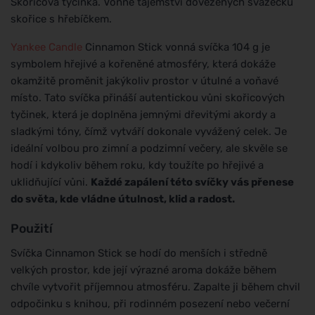
Skořicová tyčinka. Vonné tajemství dovezených svazečků
skořice s hřebíčkem.
Yankee Candle
Cinnamon Stick vonná svíčka 104 g je
symbolem hřejivé a kořeněné atmosféry, která dokáže
okamžitě proměnit jakýkoliv prostor v útulné a voňavé
místo. Tato svíčka přináší autentickou vůni skořicových
tyčinek, která je doplněna jemnými dřevitými akordy a
sladkými tóny, čímž vytváří dokonale vyvážený celek. Je
ideální volbou pro zimní a podzimní večery, ale skvěle se
hodí i kdykoliv během roku, kdy toužíte po hřejivé a
uklidňující vůni.
Každé zapálení této svíčky vás přenese
do světa, kde vládne útulnost, klid a radost.
Použití
Svíčka Cinnamon Stick se hodí do menších i středně
velkých prostor, kde její výrazné aroma dokáže během
chvíle vytvořit příjemnou atmosféru. Zapalte ji během chvil
odpočinku s knihou, při rodinném posezení nebo večerní