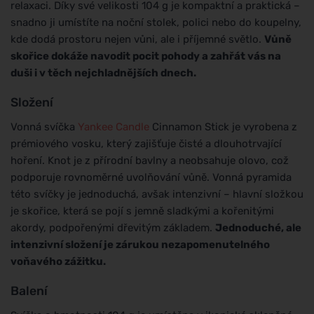
relaxaci. Díky své velikosti 104 g je kompaktní a praktická –
snadno ji umístíte na noční stolek, polici nebo do koupelny,
kde dodá prostoru nejen vůni, ale i příjemné světlo.
Vůně
skořice dokáže navodit pocit pohody a zahřát vás na
duši i v těch nejchladnějších dnech.
Složení
Vonná svíčka
Yankee Candle
Cinnamon Stick je vyrobena z
prémiového vosku, který zajišťuje čisté a dlouhotrvající
hoření. Knot je z přírodní bavlny a neobsahuje olovo, což
podporuje rovnoměrné uvolňování vůně. Vonná pyramida
této svíčky je jednoduchá, avšak intenzivní – hlavní složkou
je skořice, která se pojí s jemně sladkými a kořenitými
akordy, podpořenými dřevitým základem.
Jednoduché, ale
intenzivní složení je zárukou nezapomenutelného
voňavého zážitku.
Balení