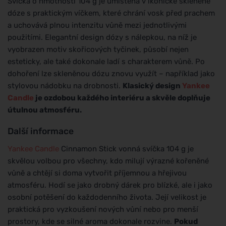
Svíčka o hmotnosti 104 g je umístěna v ikonické skleněné
dóze s praktickým víčkem, které chrání vosk před prachem
a uchovává plnou intenzitu vůně mezi jednotlivými
použitími. Elegantní design dózy s nálepkou, na níž je
vyobrazen motiv skořicových tyčinek, působí nejen
esteticky, ale také dokonale ladí s charakterem vůně. Po
dohoření lze skleněnou dózu znovu využít – například jako
stylovou nádobku na drobnosti.
Klasický design
Yankee
Candle
je ozdobou každého interiéru a skvěle doplňuje
útulnou atmosféru.
Další informace
Yankee Candle
Cinnamon Stick vonná svíčka 104 g je
skvělou volbou pro všechny, kdo milují výrazné kořeněné
vůně a chtějí si doma vytvořit příjemnou a hřejivou
atmosféru. Hodí se jako drobný dárek pro blízké, ale i jako
osobní potěšení do každodenního života. Její velikost je
praktická pro vyzkoušení nových vůní nebo pro menší
prostory, kde se silné aroma dokonale rozvine.
Pokud