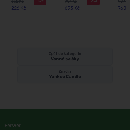
362 Kč
901 Kč
987 K
-37%
-23%
elektrické
567 g
zásuvky 2 ks
226 Kč
693 Kč
760 
Zpět do kategorie
Vonné svíčky
Značka
Yankee Candle
Ferwer