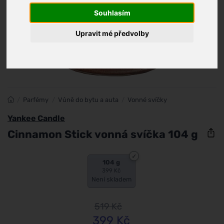
Souhlasím
Upravit mé předvolby
/
Parfémy
/
Vůně do bytu a auta
/
Vonné svíčky
Yankee Candle
Cinnamon Stick vonná svíčka 104 g
104 g
399 Kč
Není skladem
519
Kč
399
Kč