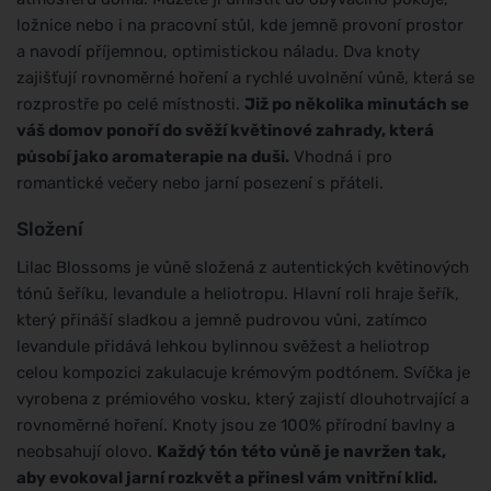
ložnice nebo i na pracovní stůl, kde jemně provoní prostor
a navodí příjemnou, optimistickou náladu. Dva knoty
zajišťují rovnoměrné hoření a rychlé uvolnění vůně, která se
rozprostře po celé místnosti.
Již po několika minutách se
váš domov ponoří do svěží květinové zahrady, která
působí jako aromaterapie na duši.
Vhodná i pro
romantické večery nebo jarní posezení s přáteli.
Složení
Lilac Blossoms je vůně složená z autentických květinových
tónů šeříku, levandule a heliotropu. Hlavní roli hraje šeřík,
který přináší sladkou a jemně pudrovou vůni, zatímco
levandule přidává lehkou bylinnou svěžest a heliotrop
celou kompozici zakulacuje krémovým podtónem. Svíčka je
vyrobena z prémiového vosku, který zajistí dlouhotrvající a
rovnoměrné hoření. Knoty jsou ze 100% přírodní bavlny a
neobsahují olovo.
Každý tón této vůně je navržen tak,
aby evokoval jarní rozkvět a přinesl vám vnitřní klid.