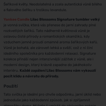
Šeříkové květy. Neodolatelná a zcela autentická vůně bílého
a fialového šeříku s troškou levandule.
Yankee Candle
Lilac Blossoms Signature tumbler velký
je vonná svíčka, která vás přenese do jarní zahrady plné
rozkvetlých šeříků. Tato nádherně květinová vůně je
oslavou čisté přírody a romantických okamžiků, kdy
vzduchem jemně proudí omamné aroma šeříkových keřů.
Vůně je bohatá, ale zároveň lehká a svěží, což z ní činí
ideálního společníka pro každodenní relaxaci. Signature
kolekce přináší nejen intenzivnější zážitek z vůně, ale i
moderní design, který krásně zapadne do jakéhokoliv
interiéru.
Každé zapálení Lilac Blossoms vám vykouzlí
pocit klidu a návratu do přírody.
Použití
Tato svíčka je ideální pro chvíle odpočinku, jarní úklid nebo
jednoduše jako každodenní způsob, jak si zpříjemnit
atmosféru doma. Můžete ji umístit do obývacího pokoje,