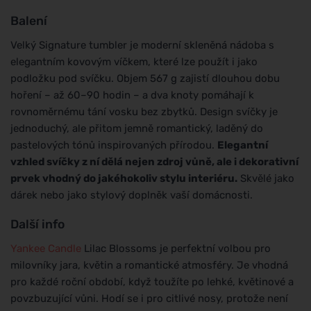
Balení
Velký Signature tumbler je moderní skleněná nádoba s
elegantním kovovým víčkem, které lze použít i jako
podložku pod svíčku. Objem 567 g zajistí dlouhou dobu
hoření – až 60–90 hodin – a dva knoty pomáhají k
rovnoměrnému tání vosku bez zbytků. Design svíčky je
jednoduchý, ale přitom jemně romantický, laděný do
pastelových tónů inspirovaných přírodou.
Elegantní
vzhled svíčky z ní dělá nejen zdroj vůně, ale i dekorativní
prvek vhodný do jakéhokoliv stylu interiéru.
Skvělé jako
dárek nebo jako stylový doplněk vaší domácnosti.
Další info
Yankee Candle
Lilac Blossoms je perfektní volbou pro
milovníky jara, květin a romantické atmosféry. Je vhodná
pro každé roční období, když toužíte po lehké, květinové a
povzbuzující vůni. Hodí se i pro citlivé nosy, protože není