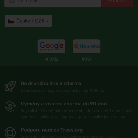
Přihlásit
Česky / CZK
4,7/5
97%
Do druhého dne a zdarma
Doprava zdarma pro objednávky nad 1800 Kč
Výměny a vrácení zdarma do 90 dnů
Kdykoli do 90 dnů nám můžete objednávku vrátit nebo zboží
vyměnit - náklady na dopravu zpětné zásilky jsou na nás
Podpora nadace Trees.org
Za každou objednávku vysadíme strom! Více
O nás
.