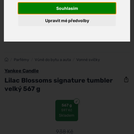
Souhlasím
Upravit mé předvolby
/
Parfémy
/
Vůně do bytu a auta
/
Vonné svíčky
Yankee Candle
Lilac Blossoms signature tumbler
velký 567 g
567 g
597 Kč
Skladem
938
Kč