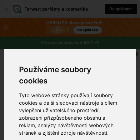
×
Ferwer: parfémy a kosmetika
Do aplikace
⚡
SUMMER sleva právě teď!
×
SUMMER
Do aplikace
Doprava zdarma nad 1800 Kč
0
Používáme soubory
cookies
Tyto webové stránky používají soubory
cookies a další sledovací nástroje s cílem
vylepšení uživatelského prostředí,
zobrazení přizpůsobeného obsahu a
reklam, analýzy návštěvnosti webových
stránek a zjištění zdroje návštěvnosti.