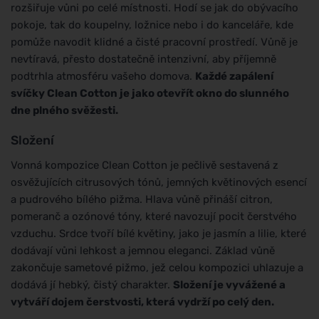
rozšiřuje vůni po celé místnosti. Hodí se jak do obývacího
pokoje, tak do koupelny, ložnice nebo i do kanceláře, kde
pomůže navodit klidné a čisté pracovní prostředí. Vůně je
nevtíravá, přesto dostatečně intenzivní, aby příjemně
podtrhla atmosféru vašeho domova.
Každé zapálení
svíčky Clean Cotton je jako otevřít okno do slunného
dne plného svěžesti.
Složení
Vonná kompozice Clean Cotton je pečlivě sestavená z
osvěžujících citrusových tónů, jemných květinových esencí
a pudrového bílého pižma. Hlava vůně přináší citron,
pomeranč a ozónové tóny, které navozují pocit čerstvého
vzduchu. Srdce tvoří bílé květiny, jako je jasmín a lilie, které
dodávají vůni lehkost a jemnou eleganci. Základ vůně
zakončuje sametové pižmo, jež celou kompozici uhlazuje a
dodává jí hebký, čistý charakter.
Složení je vyvážené a
vytváří dojem čerstvosti, která vydrží po celý den.