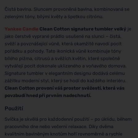
Čistá bavlna. Sluncem provoněná bavlna, kombinovaná se
zelenými tóny, bílými květy a špetkou citrónu.
Yankee Candle
Clean Cotton signature tumbler velký
je
jako čerstvě vyprané prádlo usušené na slunci – čistá,
svěží a povznášející vůně, která okamžitě navodí pocit
pořádku a pohody. Tato ikonická vůně kombinuje tóny
bílého pižma, citrusů a svěžích květin, které společně
vytvářejí pocit dokonale uklizeného a voňavého domova.
Signature tumbler v elegantním designu dodává celému
zážitku moderní styl, který se hodí do každého interiéru.
Clean Cotton provoní váš prostor svěžestí, která vás
povzbudí hned při prvním nadechnutí.
Použití
Svíčka je skvělá pro každodenní použití – po úklidu, během
pracovního dne nebo večerní relaxace. Díky dvěma
kvalitním bavlněným knotům hoří rovnoměrně a rychle