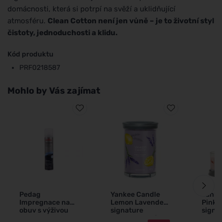
domácnosti, která si potrpí na svěží a uklidňující
atmosféru.
Clean Cotton není jen vůně – je to životní styl
čistoty, jednoduchosti a klidu.
Kód produktu
PRF0218587
Mohlo by Vás zajímat
Pedag
Yankee Candle
Yanke
Impregnace na
Lemon Lavender
Pink 
obuv s výživou
signature
signa
250 ml
tumbler velký
tumbl