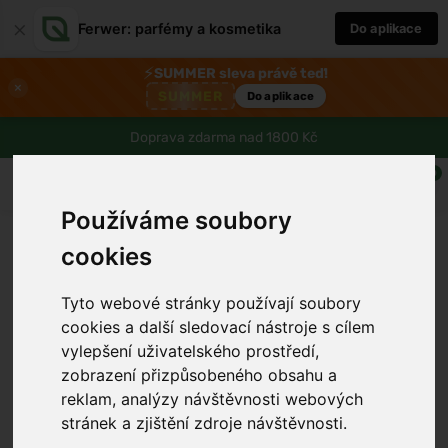
×
Ferwer: parfémy a kosmetika
Do aplikace
⚡
SUMMER sleva právě teď!
×
SUMMER
Do aplikace
Doprava zdarma nad 1800 Kč
0
Používáme soubory
cookies
Tyto webové stránky používají soubory
cookies a další sledovací nástroje s cílem
vylepšení uživatelského prostředí,
zobrazení přizpůsobeného obsahu a
reklam, analýzy návštěvnosti webových
stránek a zjištění zdroje návštěvnosti.