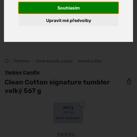
Souhlasím
Upravit mé předvolby
/
Parfémy
/
Vůně do bytu a auta
/
Vonné svíčky
Yankee Candle
Clean Cotton signature tumbler
velký 567 g
567 g
741 Kč
Není skladem
963
Kč