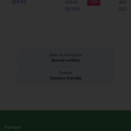
259 Kč
893 Kč
853 K
-38%
567 g
340 g
551 Kč
557 
Zpět do kategorie
Vonné svíčky
Značka
Yankee Candle
Ferwer