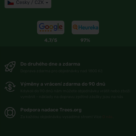
Česky / CZK
4,7/5
97%
Do druhého dne a zdarma
Doprava zdarma pro objednávky nad 1800 Kč
Výměny a vrácení zdarma do 90 dnů
Kdykoli do 90 dnů nám můžete objednávku vrátit nebo zboží
vyměnit - náklady na dopravu zpětné zásilky jsou na nás
Podpora nadace Trees.org
Za každou objednávku vysadíme strom! Více
O nás
.