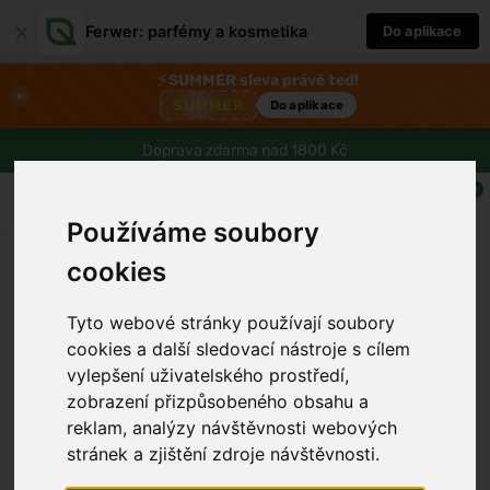
×
Ferwer: parfémy a kosmetika
Do aplikace
⚡
SUMMER sleva právě teď!
×
SUMMER
Do aplikace
Doprava zdarma nad 1800 Kč
0
Používáme soubory
cookies
Tyto webové stránky používají soubory
cookies a další sledovací nástroje s cílem
vylepšení uživatelského prostředí,
zobrazení přizpůsobeného obsahu a
reklam, analýzy návštěvnosti webových
stránek a zjištění zdroje návštěvnosti.