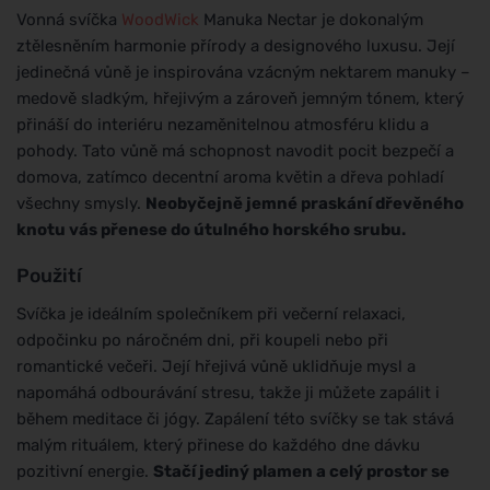
Vonná svíčka
WoodWick
Manuka Nectar je dokonalým
ztělesněním harmonie přírody a designového luxusu. Její
jedinečná vůně je inspirována vzácným nektarem manuky –
medově sladkým, hřejivým a zároveň jemným tónem, který
přináší do interiéru nezaměnitelnou atmosféru klidu a
pohody. Tato vůně má schopnost navodit pocit bezpečí a
domova, zatímco decentní aroma květin a dřeva pohladí
všechny smysly.
Neobyčejně jemné praskání dřevěného
knotu vás přenese do útulného horského srubu.
Použití
Svíčka je ideálním společníkem při večerní relaxaci,
odpočinku po náročném dni, při koupeli nebo při
romantické večeři. Její hřejivá vůně uklidňuje mysl a
napomáhá odbourávání stresu, takže ji můžete zapálit i
během meditace či jógy. Zapálení této svíčky se tak stává
malým rituálem, který přinese do každého dne dávku
pozitivní energie.
Stačí jediný plamen a celý prostor se