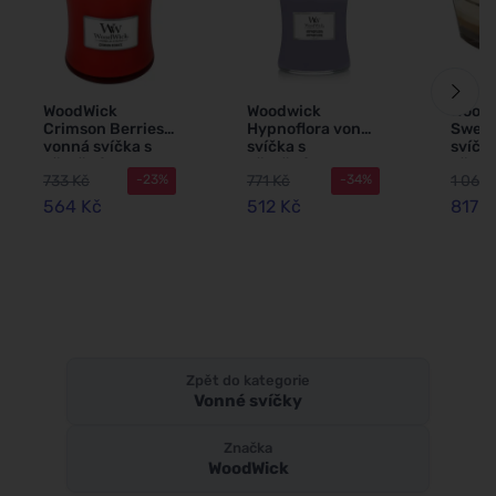
WoodWick
Woodwick
WoodW
Crimson Berries
Hypnoflora vonná
Sweet
vonná svíčka s
svíčka s
svíčka
dřevěným
dřevěným
dřev
733 Kč
771 Kč
1 062 
-23%
-34%
knotem 275 g
knotem 275 g
knote
564 Kč
512 Kč
817 K
Zpět do kategorie
Vonné svíčky
Značka
WoodWick