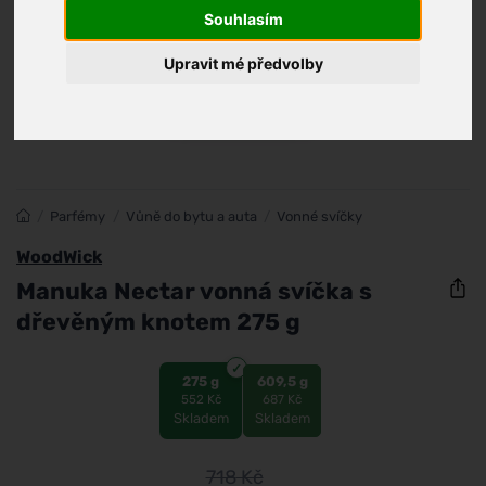
Souhlasím
Upravit mé předvolby
/
Parfémy
/
Vůně do bytu a auta
/
Vonné svíčky
WoodWick
Manuka Nectar vonná svíčka s
dřevěným knotem 275 g
275 g
609,5 g
552 Kč
687 Kč
Skladem
Skladem
718
Kč