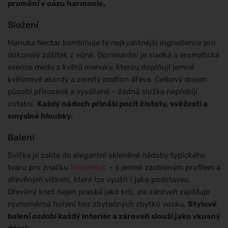
promění v oázu harmonie.
Složení
Manuka Nectar kombinuje ty nejkvalitnější ingredience pro
dokonalý zážitek z vůně. Dominantní je sladká a aromatická
esence medu z květů manuky, kterou doplňují jemné
květinové akordy a zemitý podtón dřeva. Celkový dojem
působí přirozeně a vyváženě – žádná složka nepřebíjí
ostatní.
Každý nádech přináší pocit čistoty, svěžesti a
smyslné hloubky.
Balení
Svíčka je zalita do elegantní skleněné nádoby typického
tvaru pro značku
WoodWick
– s jemně zaobleným profilem a
dřevěným víčkem, které lze využít i jako podstavec.
Dřevěný knot nejen praská jako krb, ale zároveň zajišťuje
rovnoměrné hoření bez zbytečných zbytků vosku.
Stylové
balení ozdobí každý interiér a zároveň slouží jako vkusný