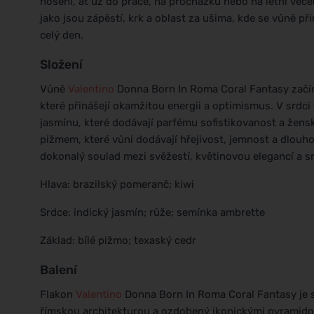
nošení, ať už do práce, na procházku nebo na letní večer 
jako jsou zápěstí, krk a oblast za ušima, kde se vůně p
celý den.
Složení
Vůně
Valentino
Donna Born In Roma Coral Fantasy začín
které přinášejí okamžitou energii a optimismus. V srdci
jasmínu, které dodávají parfému sofistikovanost a žens
pižmem, které vůni dodávají hřejivost, jemnost a dlouho
dokonalý soulad mezi svěžestí, květinovou elegancí a
Hlava: brazilský pomeranč; kiwi
Srdce: indický jasmín; růže; semínka ambrette
Základ: bílé pižmo; texaský cedr
Balení
Flakon
Valentino
Donna Born In Roma Coral Fantasy je s
římskou architekturou a ozdobený ikonickými pyramidov