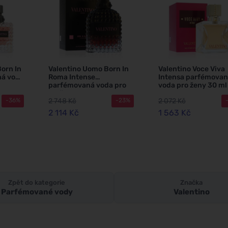
orn In
Valentino Uomo Born In
Valentino Voce Viva
á voda
Roma Intense
Intensa parfémova
parfémovaná voda pro
voda pro ženy 30 ml
muže 50 ml
2 748 Kč
2 072 Kč
-36%
-23%
2 114 Kč
1 563 Kč
Zpět do kategorie
Značka
Parfémované vody
Valentino