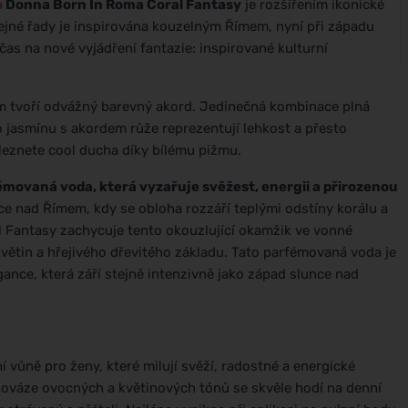
o
Donna Born In Roma Coral Fantasy
je rozšířením ikonické
tejné řady je inspirována kouzelným Římem, nyní při západu
čas na nové vyjádření fantazie: inspirované kulturní
em tvoří odvážný barevný akord. Jedinečná kombinace plná
o jasmínu s akordem růže reprezentují lehkost a přesto
leznete cool ducha díky bílému pižmu.
movaná voda, která vyzařuje svěžest, energii a přirozenou
e nad Římem, kdy se obloha rozzáří teplými odstíny korálu a
 Fantasy zachycuje tento okouzlující okamžik ve vonné
ětin a hřejivého dřevitého základu. Tato parfémovaná voda je
ance, která září stejně intenzivně jako západ slunce nad
ní vůně pro ženy, které milují svěží, radostné a energické
ováze ovocných a květinových tónů se skvěle hodí na denní