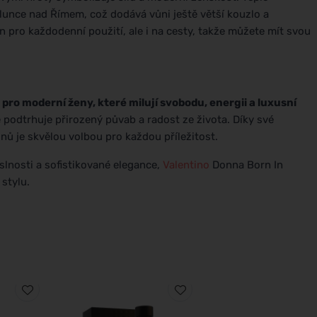
slunce nad Římem, což dodává vůni ještě větší kouzlo a
en pro každodenní použití, ale i na cesty, takže můžete mít svou
ro moderní ženy, které milují svobodu, energii a luxusní
odtrhuje přirozený půvab a radost ze života. Díky své
nů je skvělou volbou pro každou příležitost.
slnosti a sofistikované elegance,
Valentino
Donna Born In
stylu.