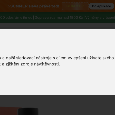
⚡
SUMMER sleva právě teď!
SUMMER
Do aplikace
00 odesíláme ihned |
Doprava zdarma nad 1800 Kč
| Výměny a vrácení
a další sledovací nástroje s cílem vylepšení uživatelskéh
Pleť
Tělo a hygiena
Děti
Muži
a zjištění zdroje návštěvnosti.