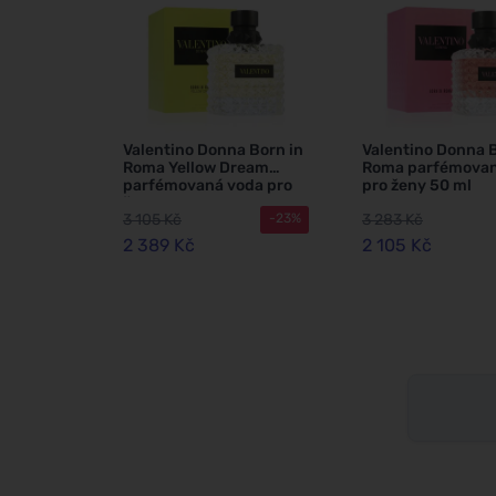
Valentino Donna Born in
Valentino Donna B
Roma Yellow Dream
Roma parfémovan
parfémovaná voda pro
pro ženy 50 ml
ženy 50 ml
3 105 Kč
3 283 Kč
-23%
2 389 Kč
2 105 Kč