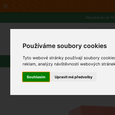
×
Objednávky do 12:
Používáme soubory cookies
Slevy až -80%
Blog
Lexikon
Tyto webové stránky používají soubory cookies 
Parfémy
Líčení
Vlasy
reklam, analýzy návštěvnosti webových stránek 
Souhlasím
Upravit mé předvolby