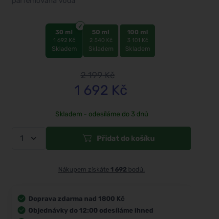
parfémovaná voda
30 ml
50 ml
100 ml
1 692 Kč
2 540 Kč
3 101 Kč
Skladem
Skladem
Skladem
2 199
Kč
1 692
Kč
Skladem - odesíláme do 3 dnů
Přidat do košíku
Nákupem získáte
1 692
bodů.
Doprava zdarma nad 1800 Kč
Objednávky do 12:00 odesíláme ihned