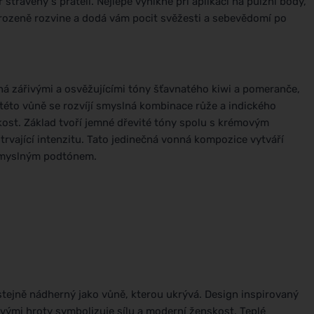
strávený s přáteli. Nejlépe vynikne při aplikaci na pulzní body,
řirozeně rozvine a dodá vám pocit svěžesti a sebevědomí po
á zářivými a osvěžujícími tóny šťavnatého kiwi a pomeranče,
 této vůně se rozvíjí smyslná kombinace růže a indického
kost. Základ tvoří jemné dřevité tóny spolu s krémovým
trvající intenzitu. Tato jedinečná vonná kompozice vytváří
 smyslným podtónem.
tejně nádherný jako vůně, kterou ukrývá. Design inspirovaný
ými hroty symbolizuje sílu a moderní ženskost. Teplé