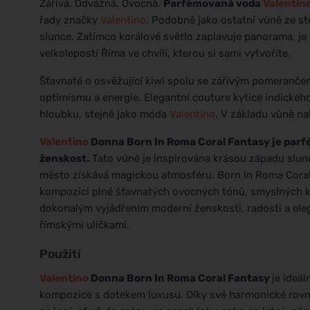
Zářivá. Odvážná. Ovocná.
Parfémovaná voda
Valentin
řady značky
Valentino
. Podobně jako ostatní vůně ze s
slunce. Zatímco korálové světlo zaplavuje panorama, je 
velkolepostí Říma ve chvíli, kterou si sami vytvoříte.
Šťavnaté o osvěžující kiwi spolu se zářivým pomeranč
optimismu a energie. Elegantní couture kytice indickéh
hloubku, stejně jako móda
Valentino
. V základu vůně na
Valentino
Donna Born In Roma Coral Fantasy je parfé
ženskost.
Tato vůně je inspirována krásou západu slunc
město získává magickou atmosféru. Born In Roma Coral
kompozici plné šťavnatých ovocných tónů, smyslných kv
dokonalým vyjádřením moderní ženskosti, radosti a eleg
římskými uličkami.
Použití
Valentino
Donna Born In Roma Coral Fantasy
je ideál
kompozice s dotekem luxusu. Díky své harmonické rovn