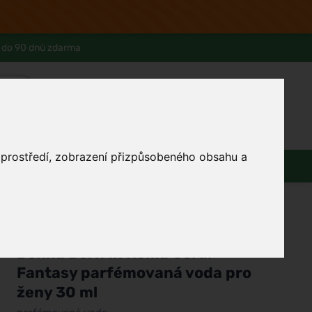
 do 90 dnů zdarma
0
Přihlásit se
Košík
Můj účet
Ferwer Club
Prodejna v Praze
Kontakty
o prostředí, zobrazení přizpůsobeného obsahu a
Zdraví
Domácnost
Dárky
/
Parfémy
/
Dámské parfémy
/
Parfémované vody
Valentino
Donna Born In Roma Coral
Fantasy parfémovaná voda pro
ženy 30 ml