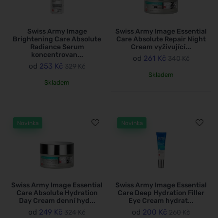
Swiss Army Image
Swiss Army Image Essential
Brightening Care Absolute
Care Absolute Repair Night
Radiance Serum
Cream vyživující...
koncentrovan...
od
261 Kč
340 Kč
od
253 Kč
329 Kč
Skladem
Skladem
Novinka
Novinka
Swiss Army Image Essential
Swiss Army Image Essential
Care Absolute Hydration
Care Deep Hydration Filler
Day Cream denní hyd...
Eye Cream hydrat...
od
249 Kč
od
200 Kč
324 Kč
260 Kč