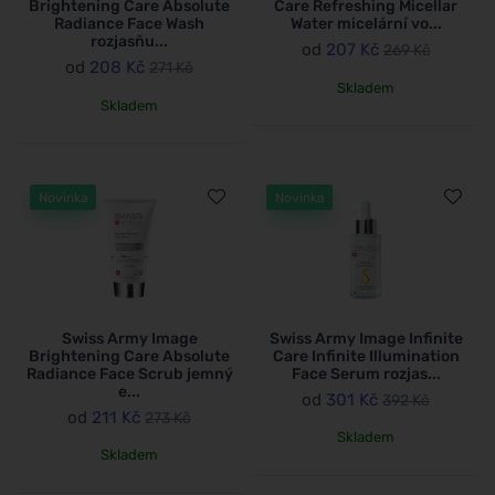
Brightening Care Absolute
Care Refreshing Micellar
Radiance Face Wash
Water micelární vo...
rozjasňu...
od
207 Kč
269 Kč
od
208 Kč
271 Kč
Skladem
Skladem
Novinka
Novinka
Swiss Army Image
Swiss Army Image Infinite
Brightening Care Absolute
Care Infinite Illumination
Radiance Face Scrub jemný
Face Serum rozjas...
e...
od
301 Kč
392 Kč
od
211 Kč
273 Kč
Skladem
Skladem