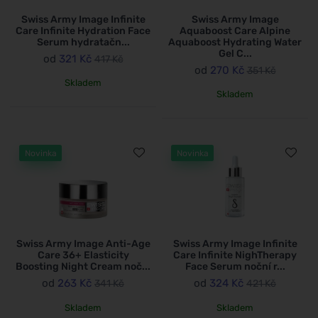
Swiss Army Image Infinite
Swiss Army Image
Care Infinite Hydration Face
Aquaboost Care Alpine
Serum hydratačn...
Aquaboost Hydrating Water
Gel C...
od
321 Kč
417 Kč
od
270 Kč
351 Kč
Skladem
Skladem
Novinka
Novinka
Swiss Army Image Anti-Age
Swiss Army Image Infinite
Care 36+ Elasticity
Care Infinite NighTherapy
Boosting Night Cream noč...
Face Serum noční r...
od
263 Kč
od
324 Kč
341 Kč
421 Kč
Skladem
Skladem