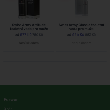
Swiss Army Altitude
Swiss Army Classic toaletní
toaletní voda pro muže
voda pro muže
od
577 Kč
od
656 Kč
750 Kč
853 Kč
Není skladem
Není skladem
Ferwer
O nás