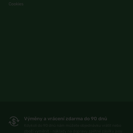
Cookies
Výměny a vrácení zdarma do 90 dnů
Kdykoli do 90 dnů nám můžete objednávku vrátit nebo
zboží vyměnit - náklady na dopravu zpětné zásilky jsou