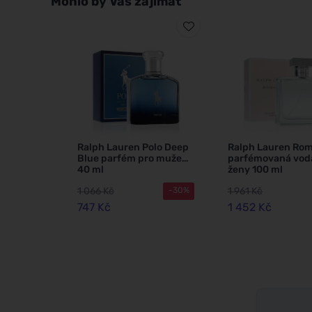
Mohlo by Vás zajímat
Ralph Lauren Polo Deep
Ralph Lauren Ro
Blue parfém pro muže
parfémovaná vod
40 ml
ženy 100 ml
1 066 Kč
1 961 Kč
-30%
747 Kč
1 452 Kč