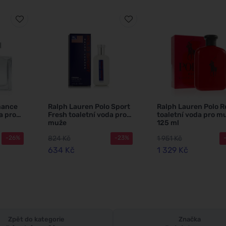
mance
Ralph Lauren Polo Sport
Ralph Lauren Polo R
a pro
Fresh toaletní voda pro
toaletní voda pro m
muže
125 ml
824 Kč
1 951 Kč
-26%
-23%
634 Kč
1 329 Kč
Zpět do kategorie
Značka