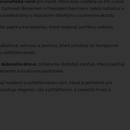
 aromatická
vůně
pro muže, která byla uvedena na trh v roce
y Carlosem Benaimem a Pascalem Gaurinem, nabízí bohatou a
 kořeněné tóny s hlubokými dřevitými a bylinnými akordy.
ého pepře a kardamomu, které dodávají parfému svěžest,
muškátové, vetiveru a jasmínu, které přinášejí do kompozice
u sofistikovanost.
h
dubového dřeva
, olibanumu (kadidla) a pačuli, které zajišťují
arakterem a kouřovým podtónem.
ají moderní a sofistikovanou vůni, která je perfektní pro
yzařuje eleganci, sílu a přitažlivost, a zanechá trvalý a