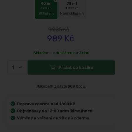
40 ml
75 ml
989 Kč
1 407 Kč
Skladem
Není skladem
1 285
Kč
989
Kč
Skladem - odesíláme do 3 dnů
Přidat do košíku
Nákupem získáte
989
bodů.
Doprava zdarma nad 1800 Kč
Objednávky do 12:00 odesíláme ihned
Výměny a vrácení do 90 dnů zdarma