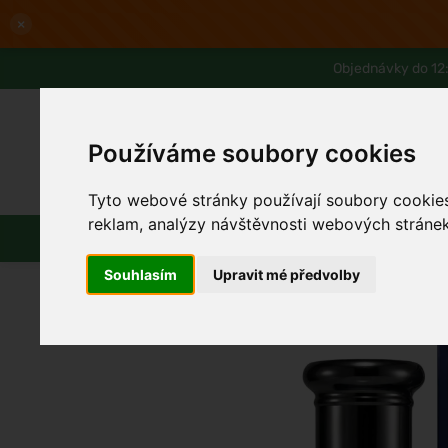
×
Objednávky do 12:
Používáme soubory cookies
Tyto webové stránky používají soubory cookies 
Slevy až -80%
Blog
Lexikon
reklam, analýzy návštěvnosti webových stránek 
Parfémy
Líčení
Vlasy
Souhlasím
Upravit mé předvolby