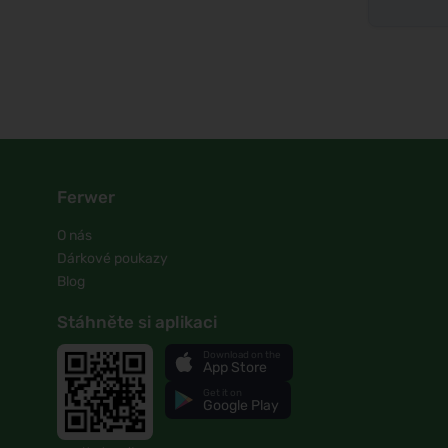
Ferwer
O nás
Dárkové poukazy
Blog
Stáhněte si aplikaci
Download on the
App Store
Get it on
Google Play