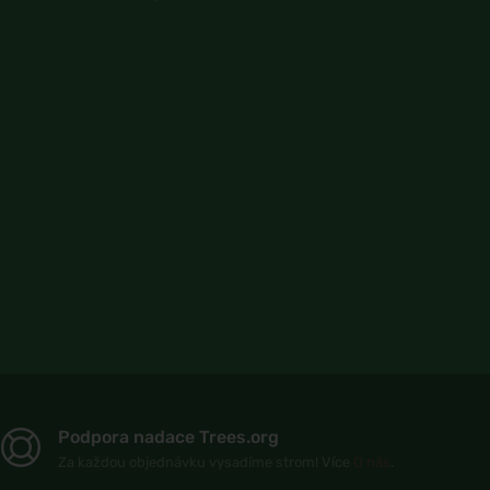
Podpora nadace Trees.org
Za každou objednávku vysadíme strom! Více
O nás
.