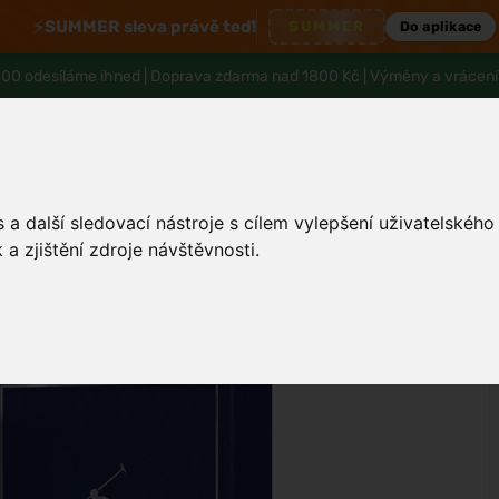
⚡
SUMMER sleva právě teď!
SUMMER
Do aplikace
00 odesíláme ihned |
Doprava zdarma nad 1800 Kč
| Výměny a vrácení
a další sledovací nástroje s cílem vylepšení uživatelskéh
a zjištění zdroje návštěvnosti.
Pleť
Tělo a hygiena
Děti
Muži