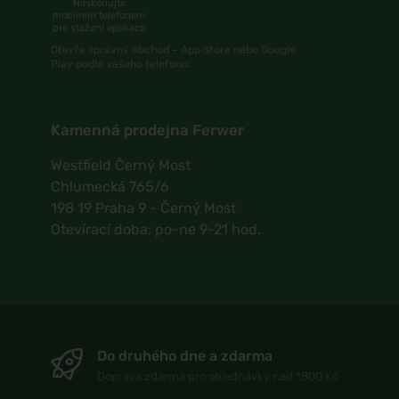
Naskenujte
mobilním telefonem
pro stažení aplikace
Otevře správný obchod – App Store nebo Google
Play podle vašeho telefonu.
Kamenná prodejna Ferwer
Westfield Černý Most
Chlumecká 765/6
198 19 Praha 9 - Černý Most
Otevírací doba: po-ne 9-21 hod.
Do druhého dne a zdarma
Doprava zdarma pro objednávky nad 1800 Kč