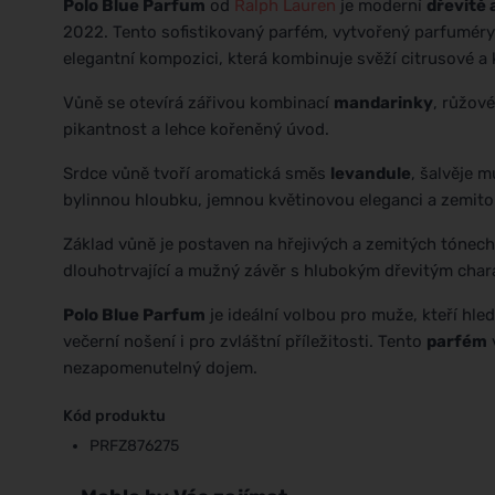
Polo Blue Parfum
od
Ralph Lauren
je moderní
dřevitě
2022. Tento sofistikovaný parfém, vytvořený parfumér
elegantní kompozici, která kombinuje svěží citrusové a
Vůně se otevírá zářivou kombinací
mandarinky
, růžov
pikantnost a lehce kořeněný úvod.
Srdce vůně tvoří aromatická směs
levandule
, šalvěje 
bylinnou hloubku, jemnou květinovou eleganci a zemito
Základ vůně je postaven na hřejivých a zemitých tónec
dlouhotrvající a mužný závěr s hlubokým dřevitým ch
Polo Blue Parfum
je ideální volbou pro muže, kteří hled
večerní nošení i pro zvláštní příležitosti. Tento
parfém
v
nezapomenutelný dojem.
Kód produktu
PRFZ876275