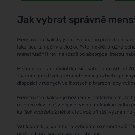
Jak vybrat správně menst
Menstruační kalíšky jsou revolučním produktem v obl
jako jsou tampóny a vložky. Tyto měkké, pružné pohá
menstruační krev, na rozdíl od absorpce, kterou nab
Historie menstruačních kalíšků sahá až do 30. let 20.
životním prostředí a zdravotních aspektech spojenýc
dispozici v různých velikostech a tvarech, aby vy
Menstruační kalíšek je bezpečný, efektivní a může b
a znovu vloží, což z něj činí velmi praktickou vol
kalíšek vydržet až několik let, což přináší význam
Vzhledem k jejich mnoha výhodám se menstruační kalíš
možnosti pro správu své menstruace.