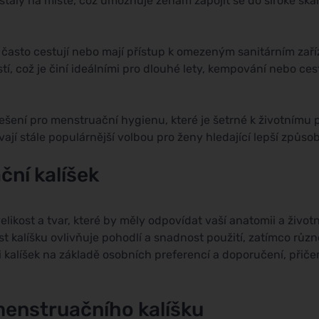
taly na místě, což umožňuje ženám zapojit se do široké škály
 často cestují nebo mají přístup k omezeným sanitárním zař
, což je činí ideálními pro dlouhé lety, kempování nebo ces
řešení pro menstruační hygienu, které je šetrné k životnímu
jí stále populárnější volbou pro ženy hledající lepší způsob
ní kalíšek
likost a tvar, které by měly odpovídat vaší anatomii a životní
 kalíšku ovlivňuje pohodlí a snadnost použití, zatímco různ
i kalíšek na základě osobních preferencí a doporučení, při
menstruačního kalíšku