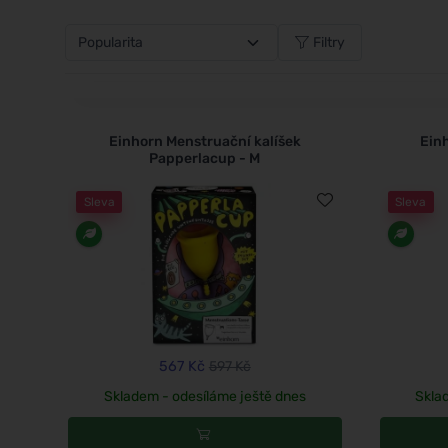
solí nebo se sterilizačním kelímkem .
Filtry
Einhorn Menstruační kalíšek
Ein
Papperlacup - M
Sleva
Sleva
567 Kč
597 Kč
Skladem - odesíláme ještě dnes
Skla