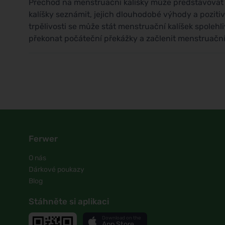
Přechod na menstruační kalíšky může představovat v
kalíšky seznámit, jejich dlouhodobé výhody a poziti
trpělivosti se může stát menstruační kalíšek spol
překonat počáteční překážky a začlenit menstruační k
Ferwer
O nás
Dárkové poukazy
Blog
Stáhněte si aplikaci
Download on the
App Store