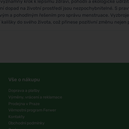
ýznamný krok k lepšímu zdraví, pohodlí a ekologické udržit
vní dopad na životní prostředí jsou nezpochybnitelné. S pr
ehlivým a pohodlným řešením pro správu menstruace. Vyzbr
alíšky do svého života, což přinese pozitivní změnu nejen pr
Vše o nákupu
Doprava a platby
Výměny, vrácení a reklamace
Prodejna v Praze
Věrnostní program Ferwer
Kontakty
Obchodní podmínky