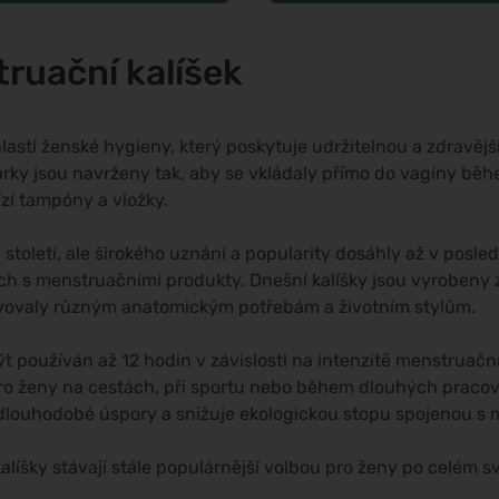
ruační kalíšek
asti ženské hygieny, který poskytuje udržitelnou a zdravěj
rky jsou navrženy tak, aby se vkládaly přímo do vagíny běh
ízí tampóny a vložky.
 století, ale širokého uznání a popularity dosáhly až v posle
h s menstruačními produkty. Dnešní kalíšky jsou vyrobeny z 
hovovaly různým anatomickým potřebám a životním stylům.
ýt používán až 12 hodin v závislosti na intenzitě menstruač
bu pro ženy na cestách, při sportu nebo během dlouhých prac
né dlouhodobé úspory a snižuje ekologickou stopu spojenou s
ky stávají stále populárnější volbou pro ženy po celém svět