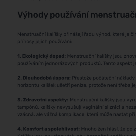
Výhody používání menstruačn
Menstruační kalíšky přinášejí řadu výhod, které je č
přínosy jejich používání:
1. Ekologický dopad:
Menstruační kalíšky jsou znovu
používáním jednorázových produktů. Tento aspekt je 
2. Dlouhodobá úspora:
Přestože počáteční náklady 
horizontu kalíšek ušetří peníze, protože není třeba j
3. Zdravotní aspekty:
Menstruační kalíšky jsou vyro
tampónů, kalíšky nevysušují vaginální sliznici a nez
vzácná, ale vážná komplikace, která může nastat př
4. Komfort a spolehlivost:
Mnoho žen hlásí, že po z