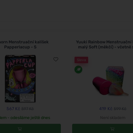
horn Menstruační kalíšek
Yuuki Rainbow Menstruační k
Papperlacup - S
malý Soft (měkčí) - včetně st
Sleva
567 Kč
597 Kč
419 Kč
599 Kč
dem - odesíláme ještě dnes
Není skladem