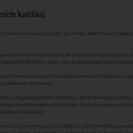
ích kalíšků
iní atraktivní volbou pro ženy, jež hledají alternativu k tra
použitelné a mohou vydržet až deset let při správné péči, 
obzvláště důležitý v době, kdy se společnost snaží omezit s
na pořízení menstruačního kalíšku mohou být vyšší než u 
ej pravidelně nahrazovat.
beny z hypoalergenních materiálů, které minimalizují riziko 
asahují do přirozeného pH prostředí. Navíc jsou spojeny s ni
i používání tampónů.
vyknutí si na menstruační kalíšek cítí větší pohodlí a svob