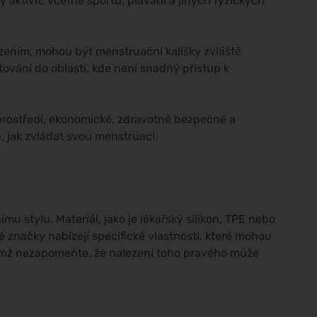
 aktivit, včetně sportů, plavání a jiných fyzických
ízením, mohou být menstruační kalíšky zvláště
tování do oblastí, kde není snadný přístup k
 prostředí, ekonomické, zdravotně bezpečné a
, jak zvládat svou menstruaci.
mu stylu. Materiál, jako je lékařský silikon, TPE nebo
é značky nabízejí specifické vlastnosti, které mohou
čemž nezapomeňte, že nalezení toho pravého může