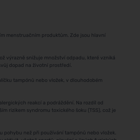
dičním menstruačním produktům. Zde jsou hlavní
což výrazně snižuje množství odpadu, které vzniká
vůj dopad na životní prostředí.
balíčku tampónů nebo vložek, v dlouhodobém
alergických reakcí a podráždění. Na rozdíl od
žším rizikem syndromu toxického šoku (TSS), což je
odu pohybu než při používání tampónů nebo vložek.