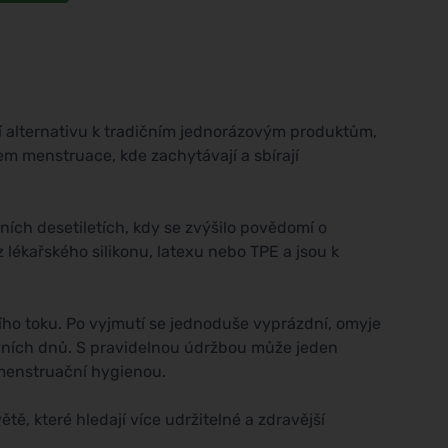
ší alternativu k tradičním jednorázovým produktům,
em menstruace, kde zachytávají a sbírají
dních desetiletích, kdy se zvýšilo povědomí o
lékařského silikonu, latexu nebo TPE a jsou k
ního toku. Po vyjmutí se jednoduše vyprázdní, omyje
ovních dnů. S pravidelnou údržbou může jeden
 menstruační hygienou.
ě, které hledají více udržitelné a zdravější