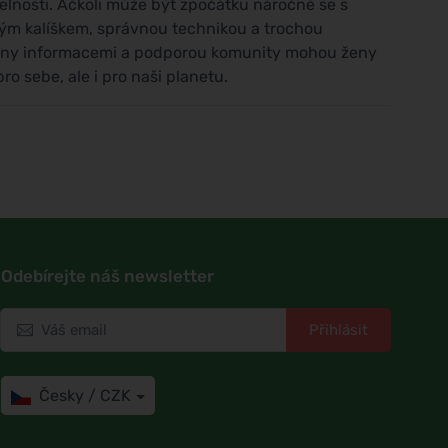
elnosti. Ačkoli může být zpočátku náročné se s
avým kalíškem, správnou technikou a trochou
ojeny informacemi a podporou komunity mohou ženy
o sebe, ale i pro naši planetu.
Odebírejte náš newsletter
Přihlásit
Česky / CZK