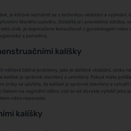
ek, je klíčové seznámit se s technikou vkládání a vyjímání, 
ytvoření těsného uzávěru. Důležitá je i pravidelná údržba, 
odlí nebo únik, je doporučeno konzultovat s gynekologem neb
hygienický a pohodlný.
enstruačními kalíšky
t některé běžné problémy, jako je obtížné vkládání, úniky n
a že kalíšek je správně otevřený a umístěný. Pokud máte potí
ro úniky se ujistěte, že kalíšek je správně otevřený a vytvář
lakem na vaginální stěny, což se dá obvykle vyřešit jeho 
líškem něco nepovede.
ími kalíšky