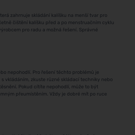
která zahrnuje skládání kalíšku na menší tvar pro
včetně čištění kalíšku před a po menstruačním cyklu
o výrobcem pro radu a možná řešení. Správné
ebo nepohodlí. Pro řešení těchto problémů je
že s vkládáním, zkuste různé skládací techniky nebo
í těsnění. Pokud cítíte nepohodlí, může to být
jemným přeumístěním. Vždy je dobré mít po ruce