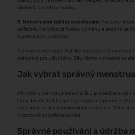
Kalíšky jsou navrženy tak, aby bezpečně seděly a zůs
činností, bez obav z úniku.
5. Menstruační kalíšky a cestování:
Pro ženy, které
užitečné. Nevyžadují častou výměnu a snadno se čistí
hygienickým potřebám.
Celkově menstruační kalíšky představují inovativní 
pohodlné pro uživatelky. Díky těmto výhodám se stáva
Jak vybrat správný menstruač
Při výběru menstruačního kalíšku je důležité zvážit ve
latex, by měl být bezpečný a hypoalergenní. Pružnost
vyhovovat vašim individuálním potřebám. Vyberte s
vyžadovat experimentování.
Správné používání a údržba 