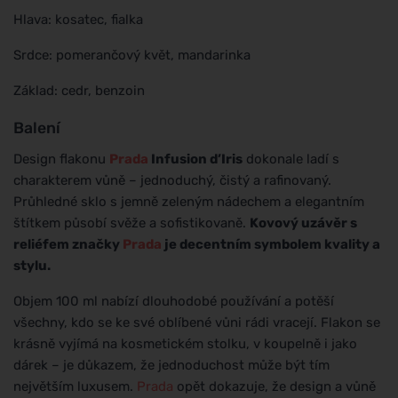
Hlava: kosatec, fialka
Srdce: pomerančový květ, mandarinka
Základ: cedr, benzoin
Balení
Design flakonu
Prada
Infusion d’Iris
dokonale ladí s
charakterem vůně – jednoduchý, čistý a rafinovaný.
Průhledné sklo s jemně zeleným nádechem a elegantním
štítkem působí svěže a sofistikovaně.
Kovový uzávěr s
reliéfem značky
Prada
je decentním symbolem kvality a
stylu.
Objem 100 ml nabízí dlouhodobé používání a potěší
všechny, kdo se ke své oblíbené vůni rádi vracejí. Flakon se
krásně vyjímá na kosmetickém stolku, v koupelně i jako
dárek – je důkazem, že jednoduchost může být tím
největším luxusem.
Prada
opět dokazuje, že design a vůně