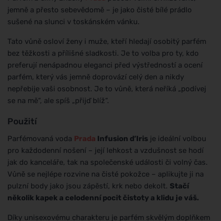
jemně a přesto sebevědomě – je jako čisté bílé prádlo
sušené na slunci v toskánském vánku.
Tato vůně osloví ženy i muže, kteří hledají osobitý parfém
bez těžkosti a přílišné sladkosti. Je to volba pro ty, kdo
preferují nenápadnou eleganci před výstředností a ocení
parfém, který vás jemně doprovází celý den a nikdy
nepřebije vaši osobnost. Je to vůně, která neříká „podívej
se na mě“, ale spíš „přijď blíž“.
Použití
Parfémovaná voda
Prada
Infusion d’Iris
je ideální volbou
pro každodenní nošení – její lehkost a vzdušnost se hodí
jak do kanceláře, tak na společenské události či volný čas.
Vůně se nejlépe rozvine na čisté pokožce – aplikujte ji na
pulzní body jako jsou zápěstí, krk nebo dekolt.
Stačí
několik kapek a celodenní pocit čistoty a klidu je váš.
Díky unisexovému charakteru je parfém skvělým doplňkem