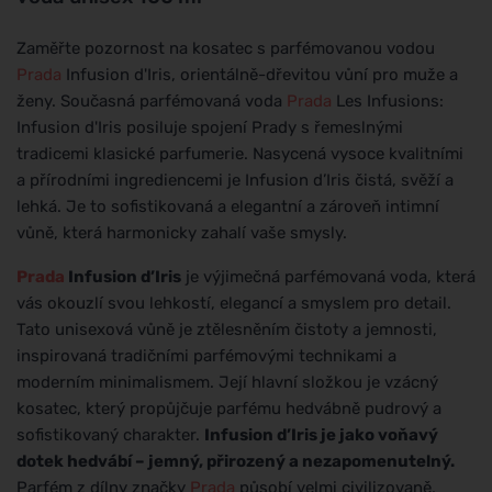
Zaměřte pozornost na kosatec s parfémovanou vodou
Prada
Infusion d'Iris, orientálně-dřevitou vůní pro muže a
ženy. Současná parfémovaná voda
Prada
Les Infusions:
Infusion d'Iris posiluje spojení Prady s řemeslnými
tradicemi klasické parfumerie. Nasycená vysoce kvalitními
a přírodními ingrediencemi je Infusion d’Iris čistá, svěží a
lehká. Je to sofistikovaná a elegantní a zároveň intimní
vůně, která harmonicky zahalí vaše smysly.
Prada
Infusion d’Iris
je výjimečná parfémovaná voda, která
vás okouzlí svou lehkostí, elegancí a smyslem pro detail.
Tato unisexová vůně je ztělesněním čistoty a jemnosti,
inspirovaná tradičními parfémovými technikami a
moderním minimalismem. Její hlavní složkou je vzácný
kosatec, který propůjčuje parfému hedvábně pudrový a
sofistikovaný charakter.
Infusion d’Iris je jako voňavý
dotek hedvábí – jemný, přirozený a nezapomenutelný.
Parfém z dílny značky
Prada
působí velmi civilizovaně,