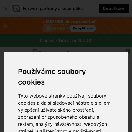
×
Ferwer: parfémy a kosmetika
Do aplikace
⚡
SUMMER sleva právě teď!
×
SUMMER
Do aplikace
Doprava zdarma nad 1800 Kč
0
Používáme soubory
cookies
Tyto webové stránky používají soubory
cookies a další sledovací nástroje s cílem
vylepšení uživatelského prostředí,
zobrazení přizpůsobeného obsahu a
›
reklam, analýzy návštěvnosti webových
stránek a zjištění zdroje návštěvnosti.