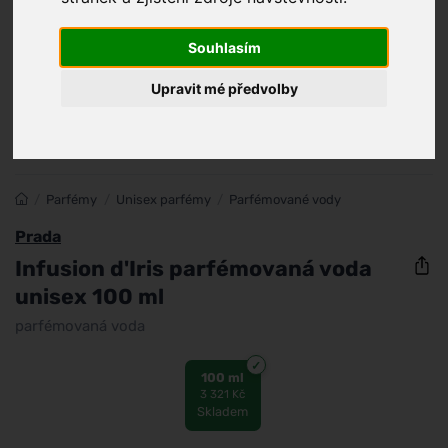
Souhlasím
Upravit mé předvolby
/
Parfémy
/
Unisex parfémy
/
Parfémované vody
Prada
Infusion d'Iris parfémovaná voda
unisex 100 ml
parfémovaná voda
100 ml
3 321 Kč
Skladem