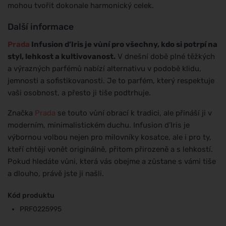
mohou tvořit dokonale harmonický celek.
Další informace
Prada
Infusion d’Iris je vůní pro všechny, kdo si potrpí na
styl, lehkost a kultivovanost.
V dnešní době plné těžkých
a výrazných parfémů nabízí alternativu v podobě klidu,
jemnosti a sofistikovanosti. Je to parfém, který respektuje
vaši osobnost, a přesto ji tiše podtrhuje.
Značka
Prada
se touto vůní obrací k tradici, ale přináší ji v
moderním, minimalistickém duchu. Infusion d’Iris je
výbornou volbou nejen pro milovníky kosatce, ale i pro ty,
kteří chtějí vonět originálně, přitom přirozeně a s lehkostí.
Pokud hledáte vůni, která vás obejme a zůstane s vámi tiše
a dlouho, právě jste ji našli.
Kód produktu
PRF0225995