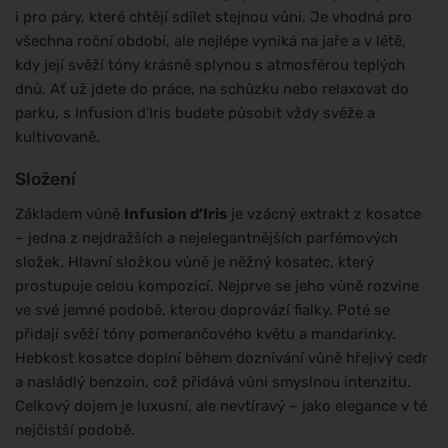
i pro páry, které chtějí sdílet stejnou vůni. Je vhodná pro
všechna roční období, ale nejlépe vyniká na jaře a v létě,
kdy její svěží tóny krásně splynou s atmosférou teplých
dnů. Ať už jdete do práce, na schůzku nebo relaxovat do
parku, s Infusion d’Iris budete působit vždy svěže a
kultivovaně.
Složení
Základem vůně
Infusion d’Iris
je vzácný extrakt z kosatce
– jedna z nejdražších a nejelegantnějších parfémových
složek. Hlavní složkou vůně je něžný kosatec, který
prostupuje celou kompozicí. Nejprve se jeho vůně rozvine
ve své jemné podobě, kterou doprovází fialky. Poté se
přidají svěží tóny pomerančového květu a mandarinky.
Hebkost kosatce doplní během doznívání vůně hřejivý cedr
a nasládlý benzoin, což přidává vůni smyslnou intenzitu.
Celkový dojem je luxusní, ale nevtíravý – jako elegance v té
nejčistší podobě.