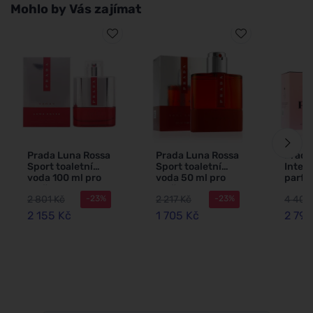
Mohlo by Vás zajímat
Prada Luna Rossa
Prada Luna Rossa
Prada
Sport toaletní
Sport toaletní
Inten
voda 100 ml pro
voda 50 ml pro
parf
muže
muže
voda 
2 801 Kč
2 217 Kč
4 400
-23%
-23%
ml pln
flakó
2 155 Kč
1 705 Kč
2 798