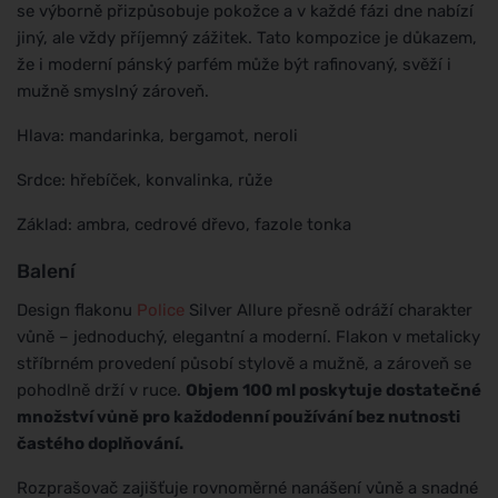
se výborně přizpůsobuje pokožce a v každé fázi dne nabízí
jiný, ale vždy příjemný zážitek. Tato kompozice je důkazem,
že i moderní pánský parfém může být rafinovaný, svěží i
mužně smyslný zároveň.
Hlava: mandarinka, bergamot, neroli
Srdce: hřebíček, konvalinka, růže
Základ: ambra, cedrové dřevo, fazole tonka
Balení
Design flakonu
Police
Silver Allure přesně odráží charakter
vůně – jednoduchý, elegantní a moderní. Flakon v metalicky
stříbrném provedení působí stylově a mužně, a zároveň se
pohodlně drží v ruce.
Objem 100 ml poskytuje dostatečné
množství vůně pro každodenní používání bez nutnosti
častého doplňování.
Rozprašovač zajišťuje rovnoměrné nanášení vůně a snadné