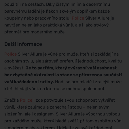
použití i na cestách. Díky čistým liniím a decentnímu
barevnému ladění je flakon skvělým doplňkem každé
koupelny nebo pracovního stolu.
Police
Silver Allure je
navržen nejen jako praktická vůně, ale i jako stylový
předmět pro moderního muže.
Další informace
Police
Silver Allure je vůně pro muže, kteří si zakládají na
osobním stylu, ale zároveň preferují jednoduchost, kvalitu
a svěžest.
Je to parfém, který zvýrazní vaši osobnost
bez zbytečné okázalosti a stane se přirozenou součástí
vaší každodenní rutiny.
Hodí se pro mladé i zralejší muže,
kteří hledají vůni, na kterou se mohou spolehnout.
Značka
Police
i zde potvrzuje svou schopnost vytvářet
vůně, které zaujmou a zanechají stopu – nejen svým
složením, ale i designem. Silver Allure je výbornou volbou
pro každého muže, který hledá svěží, přitom osobitou vůni
s moderním charakterem. Udělejte ze své každodenní