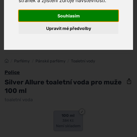
stránek a zjištění zdroje návštěvnosti.
Souhlasím
Upravit mé předvolby
/
Parfémy
/
Pánské parfémy
/
Toaletní vody
Police
Silver Allure toaletní voda pro muže
100 ml
toaletní voda
100 ml
384 Kč
Není skladem