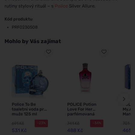
rutiny stylový rituál – s
Police
Silver Allure.
Kód produktu
PRF0230508
Mohlo by Vás zajímat
Police To Be
POLICE Potion
POLIC
toaletní voda pro
Love For Her
My.Av
muže 125 ml
parfémovaná
Man t
voda pro ženy
pro m
691 Kč
741 Kč
701 Kč
-23%
-34%
531 Kč
488 Kč
465 