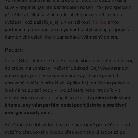
skvělý doplněk jak pro každodenní nošení, tak pro speciální
příležitosti. Mísí se v ní moderní elegance s přirozenou
svěžestí, což zajišťuje její univerzálnost.
Police
tímto
parfémem potvrzuje, že smyslnost a styl se dají propojit v
harmonický celek, který zanechává výjimečný dojem.
Použití
Police
Silver Allure je toaletní voda vhodná na denní nošení,
do práce, na schůzky i večerní události. Její všestrannost
umožňuje využití v každé situaci, kdy chcete působit
upraveně, svěže a přitažlivě. Aplikujte ji na čistou pokožku,
ideálně na pulzní body – krk, zápěstí nebo hrudník – a
nechte vůni rozvinout svůj charakter.
Už jeden střik stačí
k tomu, aby vám parfém dodal pocit jistoty a pozitivní
energie na celý den.
Vůně má střední výdrž, která se postupně proměňuje – od
svěžího citrusového úvodu přes aromatické srdce až po