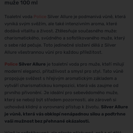
muže 100 ml
Toaletní voda
Police
Silver Allure je podmanivá vůně, která
vyniká svým svěžím, ale také intenzivním aroma, které
dodává vitalitu a živost. Ztělesňuje současného muže:
charismatického, svůdného a sofistikovaného muže, který
o sebe rád pečuje. Toto jedinečné složení dělá z Silver
Allure všestrannou vůni pro každou příležitost.
Police
Silver Allure
je toaletní voda pro muže, kteří milují
moderní eleganci, přitažlivost a smysl pro styl. Tato vůně
propojuje svěžest s hřejivým aromatickým základem a
vytváří charismatickou kompozici, která vás zaujme od
prvního přivonění. Je ideální pro sebevědomého muže,
který se nebojí být středem pozornosti, ale zároveň si
uchovává klidný a vyrovnaný přístup k životu.
Silver Allure
je vůně, která vás obklopí nenápadnou silou a podtrhne
vaši mužnost bez přehnané okázalosti.
Vůně je sofistikovaná, ale přesto přístupná, což z ní dělá