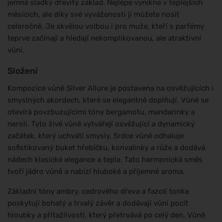
jemně sladký dřevitý základ. Nejlépe vynikne v teplejších
měsících, ale díky své vyváženosti ji můžete nosit
celoročně. Je skvělou volbou i pro muže, kteří s parfémy
teprve začínají a hledají nekomplikovanou, ale atraktivní
vůni.
Složení
Kompozice vůně Silver Allure je postavena na osvěžujících i
smyslných akordech, které se elegantně doplňují. Vůně se
otevírá povzbuzujícími tóny bergamotu, mandarinky a
neroli. Tyto živé vůně vytvářejí osvěžující a dynamický
začátek, který uchvátí smysly. Srdce vůně odhaluje
sofistikovaný buket hřebíčku, konvalinky a růže a dodává
nádech klasické elegance a tepla. Tato harmonická směs
tvoří jádro vůně a nabízí hluboké a příjemné aroma.
Základní tóny ambry, cedrového dřeva a fazolí tonka
poskytují bohatý a trvalý závěr a dodávají vůni pocit
hloubky a přitažlivosti, který přetrvává po celý den. Vůně