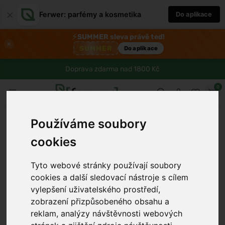
×
Ferwer: parfémy a kosmetika
Do aplikace
⚡
SUMMER sleva právě teď!
×
SUMMER
Do aplikace
Doprava zdarma nad 1800 Kč
0
Používáme soubory
cookies
Tyto webové stránky používají soubory
cookies a další sledovací nástroje s cílem
vylepšení uživatelského prostředí,
zobrazení přizpůsobeného obsahu a
reklam, analýzy návštěvnosti webových