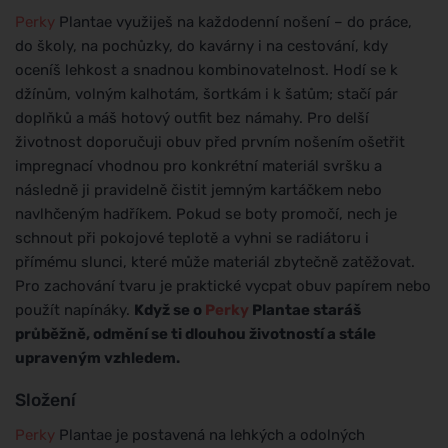
Perky
Plantae využiješ na každodenní nošení – do práce,
do školy, na pochůzky, do kavárny i na cestování, kdy
oceníš lehkost a snadnou kombinovatelnost. Hodí se k
džínům, volným kalhotám, šortkám i k šatům; stačí pár
doplňků a máš hotový outfit bez námahy. Pro delší
životnost doporučuji obuv před prvním nošením ošetřit
impregnací vhodnou pro konkrétní materiál svršku a
následně ji pravidelně čistit jemným kartáčkem nebo
navlhčeným hadříkem. Pokud se boty promočí, nech je
schnout při pokojové teplotě a vyhni se radiátoru i
přímému slunci, které může materiál zbytečně zatěžovat.
Pro zachování tvaru je praktické vycpat obuv papírem nebo
použít napínáky.
Když se o
Perky
Plantae staráš
průběžně, odmění se ti dlouhou životností a stále
upraveným vzhledem.
Složení
Perky
Plantae je postavená na lehkých a odolných