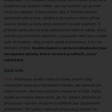
skladování. Po rozbalení doporučuji boty krátce vyvětrat a
zkontrolovat usazení stélek, aby byl komfort při prvním
obutí co nejlepší. Pokud chceš, aby si Plantae dlouho
zachovala pěkný tvar, ukládej ji do sucha a mimo přímé
slunce; ideální je boty před uložením vycpat papírem. V
případě cestování se hodí jednoduchý látkový sáček, který
ochrání povrch proti oděrkám v zavazadle. Než obuv uložíš
zpět do krabice, vždy ji nech úplně proschnout, a to i po
běžném čištění.
Kvalitní balení a správné skladování jsou
nenápadné detaily, které výrazně prodlouží „nový“
vzhled bot.
Další info
Perky
Plantae je skvělá volba pro ženy, které chtějí
univerzální obuv pro každodenní tempo, ale zároveň jim
záleží na tom, aby boty působily moderně a čistě. Tento
model se snadno stane tvým „go-to“ párem, protože se
přizpůsobí různým situacím a outfitům bez zbytečného
přemýšlení. Při výběru velikosti doporučuji myslet na