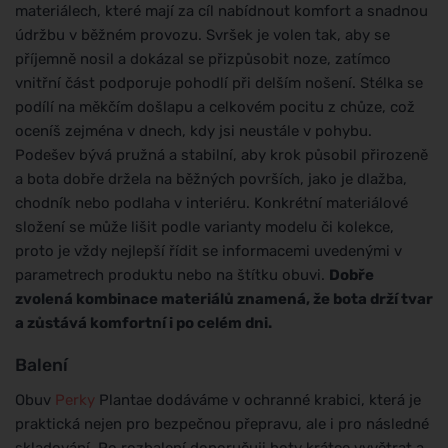
materiálech, které mají za cíl nabídnout komfort a snadnou
údržbu v běžném provozu. Svršek je volen tak, aby se
příjemně nosil a dokázal se přizpůsobit noze, zatímco
vnitřní část podporuje pohodlí při delším nošení. Stélka se
podílí na měkčím došlapu a celkovém pocitu z chůze, což
oceníš zejména v dnech, kdy jsi neustále v pohybu.
Podešev bývá pružná a stabilní, aby krok působil přirozeně
a bota dobře držela na běžných površích, jako je dlažba,
chodník nebo podlaha v interiéru. Konkrétní materiálové
složení se může lišit podle varianty modelu či kolekce,
proto je vždy nejlepší řídit se informacemi uvedenými v
parametrech produktu nebo na štítku obuvi.
Dobře
zvolená kombinace materiálů znamená, že bota drží tvar
a zůstává komfortní i po celém dni.
Balení
Obuv
Perky
Plantae dodáváme v ochranné krabici, která je
praktická nejen pro bezpečnou přepravu, ale i pro následné