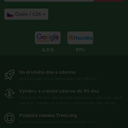
Česky / CZK
4,7/5
97%
Do druhého dne a zdarma
Doprava zdarma pro objednávky nad 1800 Kč
Výměny a vrácení zdarma do 90 dnů
Kdykoli do 90 dnů nám můžete objednávku vrátit nebo zboží
vyměnit - náklady na dopravu zpětné zásilky jsou na nás
Podpora nadace Trees.org
Za každou objednávku vysadíme strom! Více
O nás
.