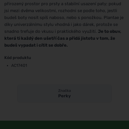
přirozený prostor pro prsty a stabilní usazení paty; pokud
jsi mezi dvěma velikostmi, rozhodni se podle toho, jestli
budeš boty nosit spíš naboso, nebo s ponožkou. Plantae je
díky univerzálnímu stylu vhodná i jako dárek, protože se
snadno trefuje do vkusu i praktického využití.
Je to obuv,
která ti každý den ušetří čas a přidá jistotu v tom, že
budeš vypadat i cítit se dobře.
Kód produktu
AC17401
Značka
Perky