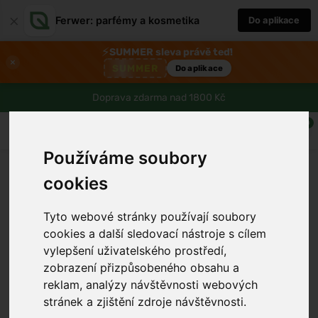
×
Ferwer: parfémy a kosmetika
Do aplikace
⚡
SUMMER sleva právě teď!
×
SUMMER
Do aplikace
Doprava zdarma nad 1800 Kč
0
Používáme soubory
cookies
Tyto webové stránky používají soubory
cookies a další sledovací nástroje s cílem
vylepšení uživatelského prostředí,
›
zobrazení přizpůsobeného obsahu a
reklam, analýzy návštěvnosti webových
stránek a zjištění zdroje návštěvnosti.