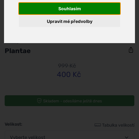
Souhlasím
Upravit mé předvolby
Perky
Plantae
999 Kč
400 Kč
Skladem - odesíláme ještě dnes
Velikost:
Tabulka velikostí