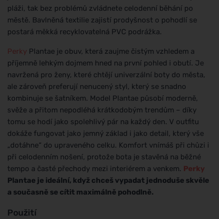
pláži, tak bez problémů zvládnete celodenní běhání po
městě. Bavlněná textilie zajistí prodyšnost o pohodlí se
postará měkká recyklovatelná PVC podrážka.
Perky
Plantae je obuv, která zaujme čistým vzhledem a
příjemně lehkým dojmem hned na první pohled i obutí. Je
navržená pro ženy, které chtějí univerzální boty do města,
ale zároveň preferují nenucený styl, který se snadno
kombinuje se šatníkem. Model Plantae působí moderně,
svěže a přitom nepodléhá krátkodobým trendům – díky
tomu se hodí jako spolehlivý pár na každý den. V outfitu
dokáže fungovat jako jemný základ i jako detail, který vše
„dotáhne“ do upraveného celku. Komfort vnímáš při chůzi i
při celodenním nošení, protože bota je stavěná na běžné
tempo a časté přechody mezi interiérem a venkem.
Perky
Plantae je ideální, když chceš vypadat jednoduše skvěle
a současně se cítit maximálně pohodlně.
Použití