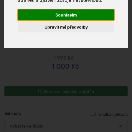
stránek a zjištění zdroje návštěvnosti.
Souhlasím
/
Muži
Upravit mé předvolby
Perky
Mid-High Tennis Colors
1 999 Kč
1 000 Kč
Skladem - odesíláme do 24h
Velikost:
Tabulka velikostí