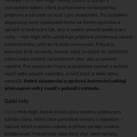
Tenisky
Perky
Mid-High Tennis Colors ti dorazí v
ochranném balení, které je připravené na bezpečnou
přepravu a zároveň se hodí i pro skladování. Po rozbalení
doporučuji boty vyzkoušet doma na čistém povrchu a
upravit si šněrování tak, aby ti seděly přesně podle tvaru
nohy – mid-high střih umožňuje příjemně přitáhnout oblast
kolem kotníku, aniž by tě bota omezovala. Pokud je
plánuješ brát na cesty, oceníš, když je uložíš do textilního
sáčku nebo oddělíš od ostatních věcí, aby se povrch
neodřel. Pro zachování tvaru je praktické nechat v botách
výplň nebo použít napínáky, zvlášť když je delší dobu
nenosíš.
Dobré skladování a správné šněrování udělají
překvapivě velký rozdíl v pohodlí i vzhledu.
Další info
Perky
Mid-High Tennis Colors jsou skvělou volbou pro
každou ženu, která chce pohodlné tenisky s nápadem –
takové, které zvednou náladu a přitom se dají snadno
kombinovat. Pokud máš ráda čistý styl, nech tenisky