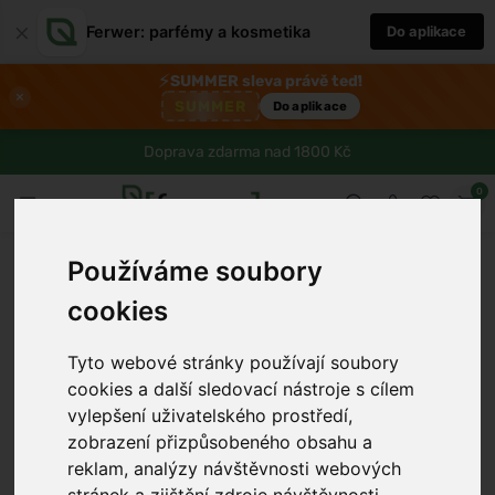
×
Ferwer: parfémy a kosmetika
Do aplikace
⚡
SUMMER sleva právě teď!
×
SUMMER
Do aplikace
Doprava zdarma nad 1800 Kč
0
Používáme soubory
cookies
Tyto webové stránky používají soubory
›
cookies a další sledovací nástroje s cílem
vylepšení uživatelského prostředí,
zobrazení přizpůsobeného obsahu a
reklam, analýzy návštěvnosti webových