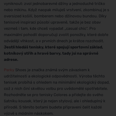
vyniknout: zvol jednobarevné džíny a jednoduché tričko
nebo mikinu. Když naopak miluješ vrstvení, zkombinuj je s
oversized košilí, bomberem nebo džínovou bundou. Díky
tenisové inspiraci působí upraveně, takže je bez obav
vezmeš i tam, kde chceš vypadat „casual chic“. Pro
maximální pohodlí doporučuji zvolit ponožky, které dobře
odvádějí vlhkost, a v prvních dnech je krátce rozchodit.
Jestli hledáš tenisky, které spojují sportovní základ,
kotníkový střih a hravé barvy, tady jsi na správné
adrese.
Perky
Shoes je značka známá svým závazkem k
udržitelnosti a ekologické odpovědnosti. Výroba těchto
tenisek probíhá s ohledem na minimální ekologický dopad,
což z nich činí skvělou volbu pro uvědomělé spotřebitele.
Rozhodněte se pro tenisky Colores a přidejte do svého
šatníku kousek, který je nejen stylový, ale i ohleduplný k
přírodě. S těmito botami budete připraveni čelit každé
výzvě s módním náskokem.