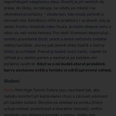
nepotřebuješ zateplenou obuv. Oceníš je při cestách do
práce, do školy, na nákupy, na výlety po městě i na
víkendové procházky – všude tam, kde chceš pohodlí a
zároveň styl. Kotníkový střih je praktický i ve dnech, kdy je
venku trochu chladněji nebo fouká, protože obepne nohu o
něco víc než nízké tenisky. Pro delší životnost doporučuji
tenisky pravidelně čistit: prach a lehké nečistoty zvládne
měkký kartáček, skvrny pak jemně vlhký hadřík a šetrný
čisticí prostředek. Pokud je budeš nosit často, vyplatí se
střídat je s dalším párem a nechat je po každém dni
pořádně vyvětrat.
Když se o ně budeš starat průběžně,
barvy zůstanou svěží a tenisky si udrží upravený vzhled.
Složení
Perky
Mid-High Tennis Colors jsou navržené tak, aby
nabídly komfort při každodenní chůzi a zároveň odolnost
při častém nošení. Obvykle se skládají ze svršku (který
určuje vzhled, prodyšnost a charakter tenisek), vnitřní
podšívky pro příjemný kontakt s nohou, stélky pro