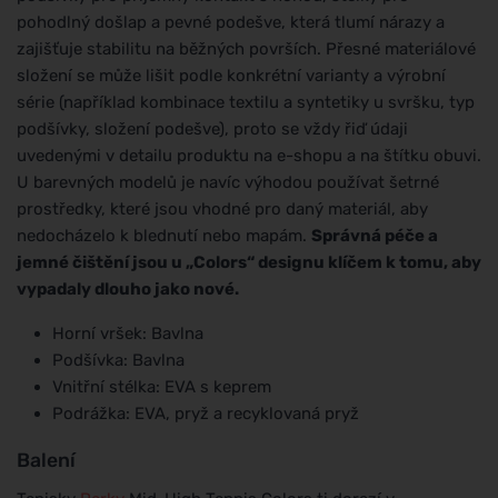
pohodlný došlap a pevné podešve, která tlumí nárazy a
zajišťuje stabilitu na běžných površích. Přesné materiálové
složení se může lišit podle konkrétní varianty a výrobní
série (například kombinace textilu a syntetiky u svršku, typ
podšívky, složení podešve), proto se vždy řiď údaji
uvedenými v detailu produktu na e-shopu a na štítku obuvi.
U barevných modelů je navíc výhodou používat šetrné
prostředky, které jsou vhodné pro daný materiál, aby
nedocházelo k blednutí nebo mapám.
Správná péče a
jemné čištění jsou u „Colors“ designu klíčem k tomu, aby
vypadaly dlouho jako nové.
Horní vršek: Bavlna
Podšívka: Bavlna
Vnitřní stélka: EVA s keprem
Podrážka: EVA, pryž a recyklovaná pryž
Balení