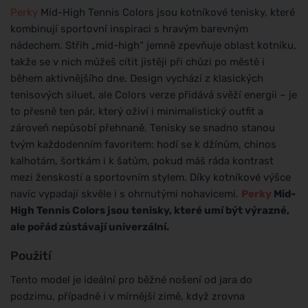
Perky
Mid-High Tennis Colors jsou kotníkové tenisky, které
kombinují sportovní inspiraci s hravým barevným
nádechem. Střih „mid-high“ jemně zpevňuje oblast kotníku,
takže se v nich můžeš cítit jistěji při chůzi po městě i
během aktivnějšího dne. Design vychází z klasických
tenisových siluet, ale Colors verze přidává svěží energii – je
to přesně ten pár, který oživí i minimalistický outfit a
zároveň nepůsobí přehnaně. Tenisky se snadno stanou
tvým každodenním favoritem: hodí se k džínům, chinos
kalhotám, šortkám i k šatům, pokud máš ráda kontrast
mezi ženskostí a sportovním stylem. Díky kotníkové výšce
navíc vypadají skvěle i s ohrnutými nohavicemi.
Perky
Mid-
High Tennis Colors jsou tenisky, které umí být výrazné,
ale pořád zůstávají univerzální.
Použití
Tento model je ideální pro běžné nošení od jara do
podzimu, případně i v mírnější zimě, když zrovna