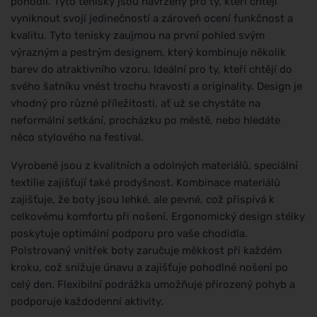
pohodlí. Tyto tenisky jsou navrženy pro ty, kteří chtějí
vyniknout svojí jedinečností a zároveň ocení funkčnost a
kvalitu. Tyto tenisky zaujmou na první pohled svým
výrazným a pestrým designem, který kombinuje několik
barev do atraktivního vzoru. Ideální pro ty, kteří chtějí do
svého šatníku vnést trochu hravosti a originality. Design je
vhodný pro různé příležitosti, ať už se chystáte na
neformální setkání, procházku po městě, nebo hledáte
něco stylového na festival.
Vyrobené jsou z kvalitních a odolných materiálů, speciální
textilie zajišťují také prodyšnost. Kombinace materiálů
zajišťuje, že boty jsou lehké, ale pevné, což přispívá k
celkovému komfortu při nošení. Ergonomický design stélky
poskytuje optimální podporu pro vaše chodidla.
Polstrovaný vnitřek boty zaručuje měkkost při každém
kroku, což snižuje únavu a zajišťuje pohodlné nošení po
celý den. Flexibilní podrážka umožňuje přirozený pohyb a
podporuje každodenní aktivity.