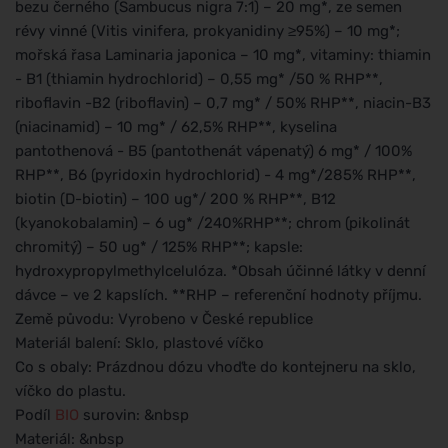
bezu černého (Sambucus nigra 7:1) – 20 mg*, ze semen
révy vinné (Vitis vinifera, prokyanidiny ≥95%) – 10 mg*;
mořská řasa Laminaria japonica – 10 mg*, vitaminy: thiamin
- B1 (thiamin hydrochlorid) – 0,55 mg* /50 % RHP**,
riboflavin -B2 (riboflavin) – 0,7 mg* / 50% RHP**, niacin-B3
(niacinamid) – 10 mg* / 62,5% RHP**, kyselina
pantothenová - B5 (pantothenát vápenatý) 6 mg* / 100%
RHP**, B6 (pyridoxin hydrochlorid) - 4 mg*/285% RHP**,
biotin (D-biotin) – 100 ug*/ 200 % RHP**, B12
(kyanokobalamin) – 6 ug* /240%RHP**; chrom (pikolinát
chromitý) – 50 ug* / 125% RHP**; kapsle:
hydroxypropylmethylcelulóza. *Obsah účinné látky v denní
dávce – ve 2 kapslích. **RHP – referenční hodnoty příjmu.
Země původu: Vyrobeno v České republice
Materiál balení: Sklo, plastové víčko
Co s obaly: Prázdnou dózu vhoďte do kontejneru na sklo,
víčko do plastu.
Podíl
BIO
surovin: &nbsp
Materiál: &nbsp