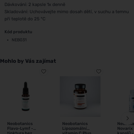
Dávkování: 2 kapsle 1x denně
Skladování: Uchovávejte mimo dosah dětí, v suchu a temnu
při teplotě do 25 °C
Kód produktu
NEB031
Mohlo by Vás zajímat
Neobotanics
Neobotanics
Neobota
Flavo-Lymf -
Lipozomální
Novarix 
tinktura bez
vitamin C Plus
kapslí) 