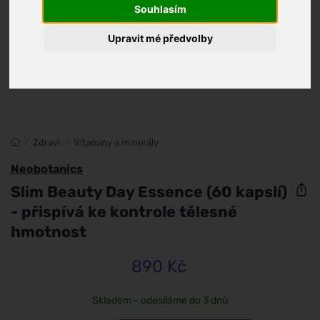
Souhlasím
Upravit mé předvolby
/
Zdraví
/
Vitamíny a minerály
Neobotanics
Slim Beauty Day Essence (60 kapslí)
- přispívá ke kontrole tělesné
hmotnost
890 Kč
Skladem - odesíláme do 3 dnů