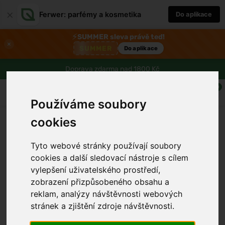
×
Ferwer: parfémy a kosmetika
Do aplikace
⚡
SUMMER sleva právě teď!
×
SUMMER
Do aplikace
Doprava zdarma nad 1800 Kč
0
Používáme soubory
cookies
Tyto webové stránky používají soubory
cookies a další sledovací nástroje s cílem
vylepšení uživatelského prostředí,
zobrazení přizpůsobeného obsahu a
reklam, analýzy návštěvnosti webových
›
stránek a zjištění zdroje návštěvnosti.