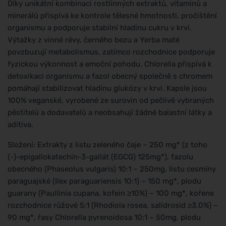
Díky unikátní kombinaci rostlinných extraktů, vitaminů a
minerálů přispívá ke kontrole tělesné hmotnosti, pročištění
organismu a podporuje stabilní hladinu cukru v krvi.
Výtažky z vinné révy, černého bezu a Yerba maté
povzbuzují metabolismus, zatímco rozchodnice podporuje
fyzickou výkonnost a emoční pohodu. Chlorella přispívá k
detoxikaci organismu a fazol obecný společně s chromem
pomáhají stabilizovat hladinu glukózy v krvi. Kapsle jsou
100% veganské, vyrobené ze surovin od pečlivě vybraných
pěstitelů a dodavatelů a neobsahují žádné balastní látky a
aditiva.
Složení: Extrakty z listu zeleného čaje – 250 mg* (z toho
(-)-epigallokatechin-3-gallát (EGCG) 125mg*), fazolu
obecného (Phaseolus vulgaris) 10:1 – 250mg, listu cesmíny
paraguajské (Ilex paraguariensis 10:1) – 150 mg*, plodu
guarany (Paullinia cupana, kofein ≥10%) – 100 mg*, kořene
rozchodnice růžové 5:1 (Rhodiola rosea, salidrosid ≥3.0%) –
90 mg*, řasy Chlorella pyrenoidosa 10:1 – 50mg, plodu