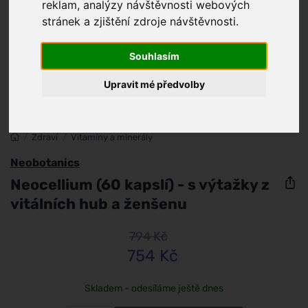
reklam, analýzy návštěvnosti webových
stránek a zjištění zdroje návštěvnosti.
Souhlasím
Upravit mé předvolby
/
Zdraví
/
Vitamíny a minerály
Neobotanics
Neocellium (60 kapslí) - s výtažky z
vitálních hub a ženšenu
794 Kč
754 Kč
Skladem - odesíláme ještě dnes