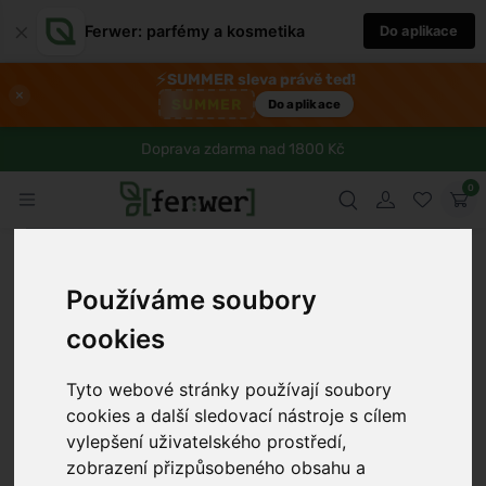
×
Ferwer: parfémy a kosmetika
Do aplikace
⚡
SUMMER sleva právě teď!
×
SUMMER
Do aplikace
Doprava zdarma nad 1800 Kč
0
Používáme soubory
cookies
Tyto webové stránky používají soubory
cookies a další sledovací nástroje s cílem
›
vylepšení uživatelského prostředí,
zobrazení přizpůsobeného obsahu a