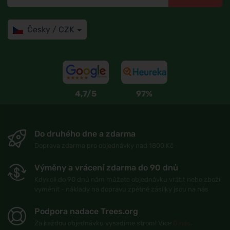
Česky / CZK
4,7/5
97%
Do druhého dne a zdarma
Doprava zdarma pro objednávky nad 1800 Kč
Výměny a vrácení zdarma do 90 dnů
Kdykoli do 90 dnů nám můžete objednávku vrátit nebo zboží
vyměnit - náklady na dopravu zpětné zásilky jsou na nás
Podpora nadace Trees.org
Za každou objednávku vysadíme strom! Více
O nás
.