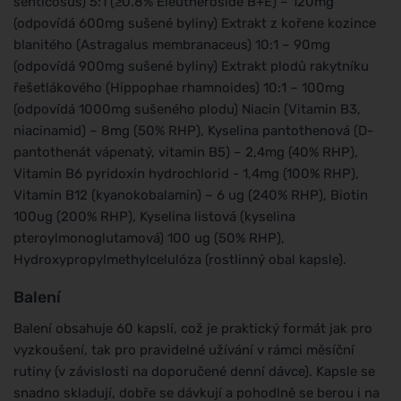
senticosus) 5:1 (≥0.8% Eleutheroside B+E) – 120mg
(odpovídá 600mg sušené byliny) Extrakt z kořene kozince
blanitého (Astragalus membranaceus) 10:1 – 90mg
(odpovídá 900mg sušené byliny) Extrakt plodů rakytníku
řešetlákového (Hippophae rhamnoides) 10:1 – 100mg
(odpovídá 1000mg sušeného plodu) Niacin (Vitamin B3,
niacinamid) – 8mg (50% RHP), Kyselina pantothenová (D-
pantothenát vápenatý, vitamin B5) – 2,4mg (40% RHP),
Vitamin B6 pyridoxin hydrochlorid - 1,4mg (100% RHP),
Vitamin B12 (kyanokobalamin) – 6 ug (240% RHP), Biotin
100ug (200% RHP), Kyselina listová (kyselina
pteroylmonoglutamová) 100 ug (50% RHP),
Hydroxypropylmethylcelulóza (rostlinný obal kapsle).
Balení
Balení obsahuje 60 kapslí, což je praktický formát jak pro
vyzkoušení, tak pro pravidelné užívání v rámci měsíční
rutiny (v závislosti na doporučené denní dávce). Kapsle se
snadno skladují, dobře se dávkují a pohodlně se berou i na