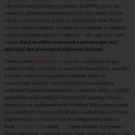
náhradou pestré stravy a zdravého životního stylu, ale
může být užitečným doplňkem pro ty, kdo chtějí mít své
návyky pod kontrolou a cítit se dlouhodobě lépe. Pokud
chcete účinek podpořit, zaměřte se na spánek, pravidelný
pohyb a dostatek bílkovin i vlákniny – tělo pak má z čeho
stavět.
Když se cítíte vyrovnaně a plní energie, má i
obyčejný den překvapivě příjemnou lehkost.
Česká značka
Neobotanics
využívá v doplňcích stravy
bioaktivní látky vyvinuté ve vlastních laboratořích, extrakty
z rostlin z vlastní ekologické produkce. Staví na
inovativních věděcko-technologických postupech a
propojení tradičního bylinkářství s moderní vědou, z jejichž
spojenectví a poznatků je možné tvořit doplňky stravy a
kosmetiku ve špičkové kvalitě. Přídatné látky a konzervaty
se v doplňcích stravy používají jen v nezbytném minimimu,
ingredience jsou vysoce vysoce vstřebatelné a často v
RAW,
BIO
a
VEGAN
kvalitě. - Země původu: Vyrobeno v
České republice - Materiál obalu: Sklo, plastové víčko - Co