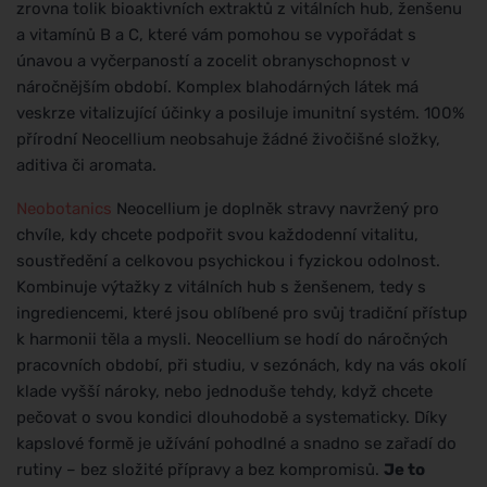
zrovna tolik bioaktivních extraktů z vitálních hub, ženšenu
a vitamínů B a C, které vám pomohou se vypořádat s
únavou a vyčerpaností a zocelit obranyschopnost v
náročnějším období. Komplex blahodárných látek má
veskrze vitalizující účinky a posiluje imunitní systém. 100%
přírodní Neocellium neobsahuje žádné živočišné složky,
aditiva či aromata.
Neobotanics
Neocellium je doplněk stravy navržený pro
chvíle, kdy chcete podpořit svou každodenní vitalitu,
soustředění a celkovou psychickou i fyzickou odolnost.
Kombinuje výtažky z vitálních hub s ženšenem, tedy s
ingrediencemi, které jsou oblíbené pro svůj tradiční přístup
k harmonii těla a mysli. Neocellium se hodí do náročných
pracovních období, při studiu, v sezónách, kdy na vás okolí
klade vyšší nároky, nebo jednoduše tehdy, když chcete
pečovat o svou kondici dlouhodobě a systematicky. Díky
kapslové formě je užívání pohodlné a snadno se zařadí do
rutiny – bez složité přípravy a bez kompromisů.
Je to