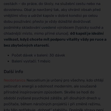
cestách – do práce, do školy, na služební cestu nebo na
dovolenou. Obal je navržený tak, aby chránil obsah před
vnějšími vlivy a udržel kapsle v dobré kondici po celou
dobu používání; přesto je vždy důležité dodržovat
podmínky skladování uvedené výrobcem (typicky suché a
chladnější místo, mimo přímé slunce).
60 kapslí je ideální
velikost, když chcete mít podporu vitality vždy po ruce a
bez zbytečných starostí.
Počet dávek v balení: 30 dávek
Balení vystačí: 1 měsíc
Další info
Neobotanics
Neocellium je určený pro všechny, kdo chtějí
pečovat o energii a odolnost moderním, ale současně
přírodně inspirovaným způsobem. Skvěle se hodí do
období zvýšené psychické zátěže, při dlouhých dnech u
počítače, během náročných projektů i při změně režimu,
kdy tělo potřebuje „dohnat“ stabilitu. Doplněk stravy není