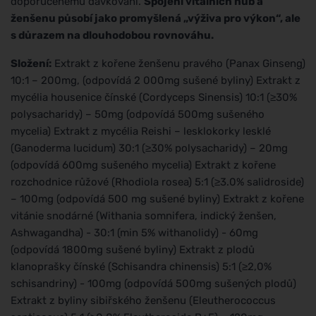
doporučenému dávkování.
Spojení vitálních hub a
ženšenu působí jako promyšlená „výživa pro výkon“, ale
s důrazem na dlouhodobou rovnováhu.
Složení:
Extrakt z kořene ženšenu pravého (Panax Ginseng)
10:1 – 200mg, (odpovídá 2 000mg sušené byliny) Extrakt z
mycélia housenice čínské (Cordyceps Sinensis) 10:1 (≥30%
polysacharidy) – 50mg (odpovídá 500mg sušeného
mycelia) Extrakt z mycélia Reishi – lesklokorky lesklé
(Ganoderma lucidum) 30:1 (≥30% polysacharidy) – 20mg
(odpovídá 600mg sušeného mycelia) Extrakt z kořene
rozchodnice růžové (Rhodiola rosea) 5:1 (≥3.0% salidroside)
– 100mg (odpovídá 500 mg sušené byliny) Extrakt z kořene
vitánie snodárné (Withania somnifera, indický ženšen,
Ashwagandha) - 30:1 (min 5% withanolidy) - 60mg
(odpovídá 1800mg sušené byliny) Extrakt z plodů
klanoprašky čínské (Schisandra chinensis) 5:1 (≥2,0%
schisandriny) - 100mg (odpovídá 500mg sušených plodů)
Extrakt z byliny sibiřského ženšenu (Eleutherococcus