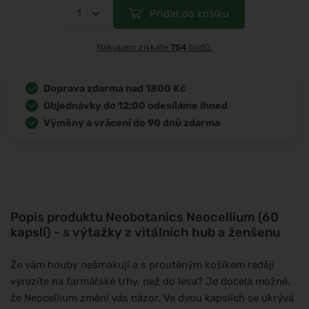
Přidat do košíku
Nákupem získáte
754
bodů.
Doprava zdarma nad 1800 Kč
Objednávky do 12:00 odesíláme ihned
Výměny a vrácení do 90 dnů zdarma
Popis produktu
Neobotanics Neocellium (60
kapslí) - s výtažky z vitálních hub a ženšenu
Že vám houby nešmakují a s proutěným košíkem raději
vyrazíte na farmářské trhy, než do lesa? Je docela možné,
že Neocellium změní vás názor. Ve dvou kapslích se ukrývá