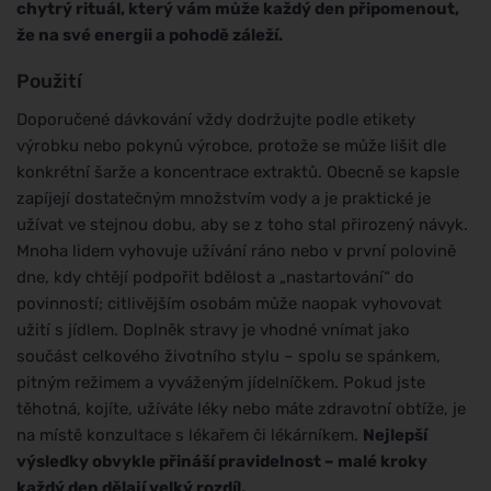
chytrý rituál, který vám může každý den připomenout,
že na své energii a pohodě záleží.
Použití
Doporučené dávkování vždy dodržujte podle etikety
výrobku nebo pokynů výrobce, protože se může lišit dle
konkrétní šarže a koncentrace extraktů. Obecně se kapsle
zapíjejí dostatečným množstvím vody a je praktické je
užívat ve stejnou dobu, aby se z toho stal přirozený návyk.
Mnoha lidem vyhovuje užívání ráno nebo v první polovině
dne, kdy chtějí podpořit bdělost a „nastartování“ do
povinností; citlivějším osobám může naopak vyhovovat
užití s jídlem. Doplněk stravy je vhodné vnímat jako
součást celkového životního stylu – spolu se spánkem,
pitným režimem a vyváženým jídelníčkem. Pokud jste
těhotná, kojíte, užíváte léky nebo máte zdravotní obtíže, je
na místě konzultace s lékařem či lékárníkem.
Nejlepší
výsledky obvykle přináší pravidelnost – malé kroky
každý den dělají velký rozdíl.