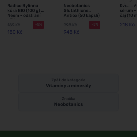
Radico Bylinná
Neobotanics
Kvitok P
kúra BIO (100 g) -
Glutathione
sérum -
Neem - odstraní
Antiox (60 kapslí)
čaj (10 m
vši i lupy
- k detoxikaci a
antioxid
218 Kč
189 Kč
998 Kč
-5%
-5%
podpoře imunity
protizán
účinky
180 Kč
948 Kč
Zpět do kategorie
Vitamíny a minerály
Značka
Neobotanics