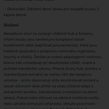
- Dávkování: Základní denní dávka pro dospělé je jsou 2
kapsle denně.
Složení
Neocellium staví na synergii vitálních hub a ženšenu.
Vitální houby jsou ceněné pro komplexní obsah
bioaktivních látek (například polysacharidů), které jsou
tradičně spojovány s podporou rovnováhy organismu,
imunity a vitality. Ženšen je známý adaptogenní rostlinou,
kterou lidé vyhledávají při dlouhodobé zátěži, únavě a
potřebě mentálního výkonu. Přesné druhy hub, poměry a
standardizace extraktů se mohou lišit dle receptury
výrobce – proto doporučuji vždy zkontrolovat složení a
obsah účinných látek přímo na obalu (včetně údajů o
extrakčním poměru, standardizaci a množství na denní
dávku). Pokud máte citlivost na některé rostlinné složky
nebo užíváte stimulující přípravky, věnujte pozornost i