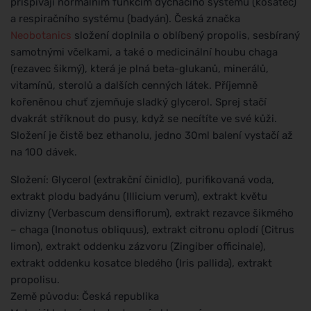
přispívají normálním funkcím dýchacího systému (kosatec)
a respiračního systému (badyán). Česká značka
Neobotanics
složení doplnila o oblíbený propolis, sesbíraný
samotnými včelkami, a také o medicinální houbu chaga
(rezavec šikmý), která je plná beta-glukanů, minerálů,
vitamínů, sterolů a dalších cenných látek. Příjemně
kořeněnou chuť zjemňuje sladký glycerol. Sprej stačí
dvakrát stříknout do pusy, když se necítíte ve své kůži.
Složení je čistě bez ethanolu, jedno 30ml balení vystačí až
na 100 dávek.
Složení: Glycerol (extrakční činidlo), purifikovaná voda,
extrakt plodu badyánu (Illicium verum), extrakt květu
divizny (Verbascum densiflorum), extrakt rezavce šikmého
– chaga (Inonotus obliquus), extrakt citronu oplodí (Citrus
limon), extrakt oddenku zázvoru (Zingiber officinale),
extrakt oddenku kosatce bledého (Iris pallida), extrakt
propolisu.
Země původu: Česká republika