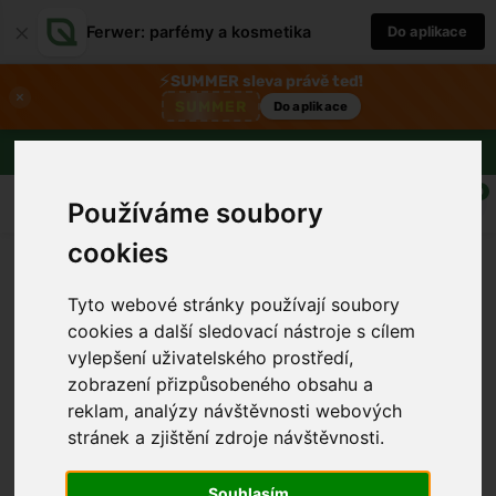
×
Ferwer: parfémy a kosmetika
Do aplikace
⚡
SUMMER sleva právě teď!
×
SUMMER
Do aplikace
Doprava zdarma nad 1800 Kč
0
Používáme soubory
cookies
Tyto webové stránky používají soubory
cookies a další sledovací nástroje s cílem
vylepšení uživatelského prostředí,
zobrazení přizpůsobeného obsahu a
reklam, analýzy návštěvnosti webových
stránek a zjištění zdroje návštěvnosti.
›
Souhlasím