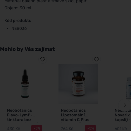
Materiál balení: plast a tmavé sklo, papír
Objem: 30 ml
Kód produktu
NEB036
Mohlo by Vás zajímat
Neobotanics
Neobotanics
Neobota
Flavo-Lymf -
Lipozomální
Novarix 
tinktura bez
vitamin C Plus
kapslí) 
alkoholu (50 ml) -
(60 kapslí) - se
soustav
430 Kč
764 Kč
601 Kč
-5%
-5%
lymfatický
selenem a zinkem
mikrocir