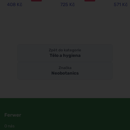
systém a cévní
408 Kč
725 Kč
571 Kč
soustava
Zpět do kategorie
Tělo a hygiena
Značka
Neobotanics
Ferwer
O nás