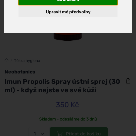
Upravit mé předvolby
/
Tělo a hygiena
Neobotanics
Imun Propolis Spray ústní sprej (30
ml) - když nejste ve své kůži
350 Kč
Skladem - odesíláme do 3 dnů
Přidat do košíku