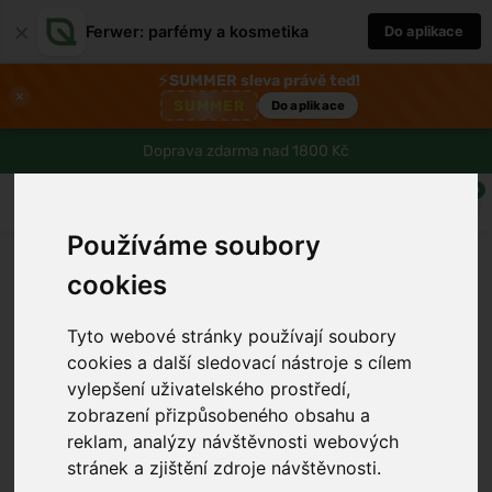
×
Ferwer: parfémy a kosmetika
Do aplikace
⚡
SUMMER sleva právě teď!
×
SUMMER
Do aplikace
Doprava zdarma nad 1800 Kč
0
Používáme soubory
cookies
Tyto webové stránky používají soubory
cookies a další sledovací nástroje s cílem
vylepšení uživatelského prostředí,
zobrazení přizpůsobeného obsahu a
reklam, analýzy návštěvnosti webových
stránek a zjištění zdroje návštěvnosti.