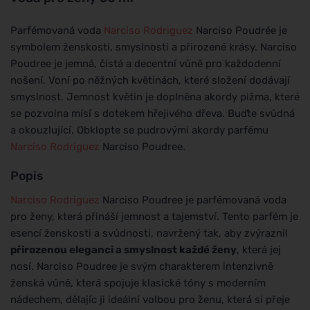
Parfémovaná voda
Narciso Rodriguez
Narciso Poudrée je
symbolem ženskosti, smyslnosti a přirozené krásy. Narciso
Poudree je jemná, čistá a decentní vůně pro každodenní
nošení. Voní po něžných květinách, které složení dodávají
smyslnost. Jemnost květin je doplněna akordy pižma, které
se pozvolna mísí s dotekem hřejivého dřeva. Buďte svůdná
a okouzlující. Obklopte se pudrovými akordy parfému
Narciso Rodriguez
Narciso Poudree.
Popis
Narciso Rodriguez
Narciso Poudree je parfémovaná voda
pro ženy, která přináší jemnost a tajemství. Tento parfém je
esencí ženskosti a svůdnosti, navržený tak, aby zvýraznil
přirozenou eleganci a smyslnost každé ženy
, která jej
nosí. Narciso Poudree je svým charakterem intenzivně
ženská vůně, která spojuje klasické tóny s moderním
nádechem, dělajíc ji ideální volbou pro ženu, která si přeje