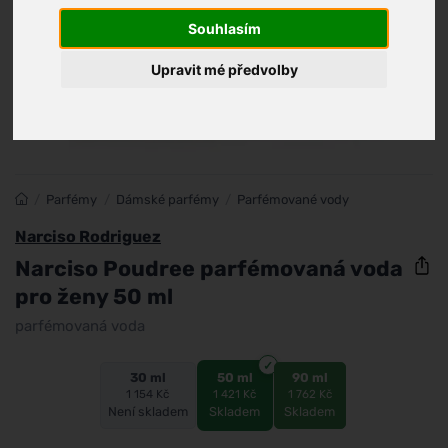
Souhlasím
Upravit mé předvolby
/
Parfémy
/
Dámské parfémy
/
Parfémované vody
Narciso Rodriguez
Narciso Poudree parfémovaná voda
pro ženy 50 ml
parfémovaná voda
30 ml
50 ml
90 ml
1 154 Kč
1 421 Kč
1 762 Kč
Není skladem
Skladem
Skladem