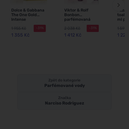
Dolce & Gabbana
Viktor & Rolf
Azzar
The One Gold
Bonbon
toalet
Intense
parfémovaná
ml pr
parfémovaná
voda pro ženy 50
1 955 Kč
2 038 Kč
1 597 
-31%
-31%
voda pro ženy 50
ml
ml
1 355 Kč
1 412 Kč
1 228
Zpět do kategorie
Parfémované vody
Značka
Narciso Rodriguez