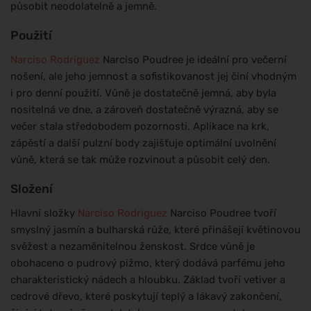
působit neodolatelně a jemně.
Použití
Narciso Rodriguez
Narciso Poudree je ideální pro večerní
nošení, ale jeho jemnost a sofistikovanost jej činí vhodným
i pro denní použití. Vůně je dostatečně jemná, aby byla
nositelná ve dne, a zároveň dostatečně výrazná, aby se
večer stala středobodem pozornosti. Aplikace na krk,
zápěstí a další pulzní body zajišťuje optimální uvolnění
vůně, která se tak může rozvinout a působit celý den.
Složení
Hlavní složky
Narciso Rodriguez
Narciso Poudree tvoří
smyslný jasmín a bulharská růže, které přinášejí květinovou
svěžest a nezaměnitelnou ženskost. Srdce vůně je
obohaceno o pudrový pižmo, který dodává parfému jeho
charakteristický nádech a hloubku. Základ tvoří vetiver a
cedrové dřevo, které poskytují teplý a lákavý zakončení,