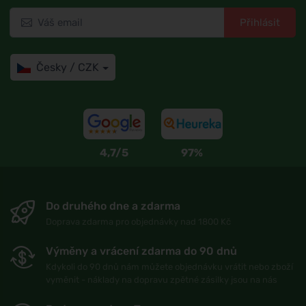
Přihlásit
Česky / CZK
4,7/5
97%
Do druhého dne a zdarma
Doprava zdarma pro objednávky nad 1800 Kč
Výměny a vrácení zdarma do 90 dnů
Kdykoli do 90 dnů nám můžete objednávku vrátit nebo zboží
vyměnit - náklady na dopravu zpětné zásilky jsou na nás