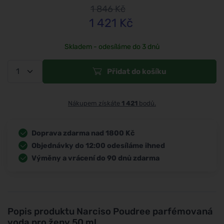
1 846
Kč
1 421
Kč
Skladem - odesíláme do 3 dnů
Přidat do košíku
Nákupem získáte
1 421
bodů.
Doprava zdarma nad 1800 Kč
Objednávky do 12:00 odesíláme ihned
Výměny a vrácení do 90 dnů zdarma
Popis produktu
Narciso Poudree parfémovaná
voda pro ženy 50 ml