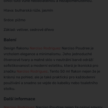
činící tuto vůně neodolatelnou a nezapomenutelnou.
Hlava: bulharská růže, jasmín
Srdce: pižmo
Základ: vetiver, cedrové dřevo
Balení
Design flakonu
Narciso Rodriguez
Narciso Poudree je
vrcholem elegance a minimalismu. Jeho jednoduché
čtvercové tvary a matné sklo v neutrální barvě odráží
sofistikovanost a moderní estetiku, která je ikonická pro
značku
Narciso Rodriguez
. Tento 50 ml flakon nejen že je
krásný na pohled, ale je také praktický pro každodenní
používání a snadno se vejde do kabelky nebo toaletního
stolku.
Další informace
Narciso Rodriguez
Narciso Poudree nejen že osloví smysly