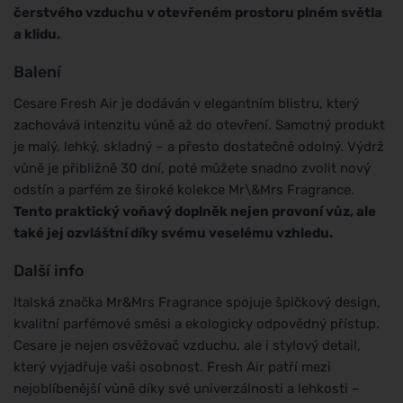
čerstvého vzduchu v otevřeném prostoru plném světla
a klidu.
Balení
Cesare Fresh Air je dodáván v elegantním blistru, který
zachovává intenzitu vůně až do otevření. Samotný produkt
je malý, lehký, skladný – a přesto dostatečně odolný. Výdrž
vůně je přibližně 30 dní, poté můžete snadno zvolit nový
odstín a parfém ze široké kolekce Mr\&Mrs Fragrance.
Tento praktický voňavý doplněk nejen provoní vůz, ale
také jej ozvláštní díky svému veselému vzhledu.
Další info
Italská značka Mr&Mrs Fragrance spojuje špičkový design,
kvalitní parfémové směsi a ekologicky odpovědný přístup.
Cesare je nejen osvěžovač vzduchu, ale i stylový detail,
který vyjadřuje vaši osobnost. Fresh Air patří mezi
nejoblíbenější vůně díky své univerzálnosti a lehkosti –