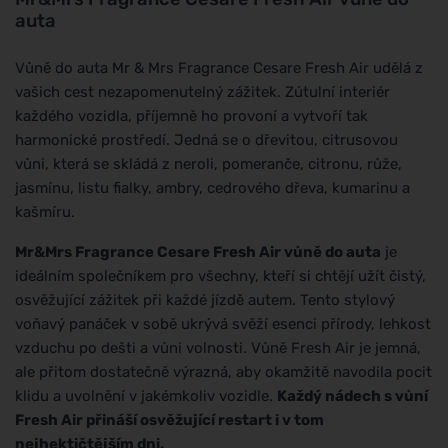
auta
Vůně do auta Mr & Mrs Fragrance Cesare Fresh Air udělá z
vašich cest nezapomenutelný zážitek. Zútulní interiér
každého vozidla, příjemně ho provoní a vytvoří tak
harmonické prostředí. Jedná se o dřevitou, citrusovou
vůni, která se skládá z neroli, pomeranče, citronu, růže,
jasmínu, listu fialky, ambry, cedrového dřeva, kumarinu a
kašmíru.
Mr&Mrs Fragrance Cesare Fresh Air vůně do auta
je
ideálním společníkem pro všechny, kteří si chtějí užít čistý,
osvěžující zážitek při každé jízdě autem. Tento stylový
voňavý panáček v sobě ukrývá svěží esenci přírody, lehkost
vzduchu po dešti a vůni volnosti. Vůně Fresh Air je jemná,
ale přitom dostatečně výrazná, aby okamžitě navodila pocit
klidu a uvolnění v jakémkoliv vozidle.
Každý nádech s vůní
Fresh Air přináší osvěžující restart i v tom
nejhektičtějším dni.