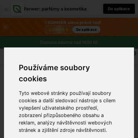
×
Ferwer: parfémy a kosmetika
Do aplikace
⚡
SUMMER sleva právě teď!
×
SUMMER
Do aplikace
Doprava zdarma nad 1800 Kč
0
Používáme soubory
cookies
Tyto webové stránky používají soubory
cookies a další sledovací nástroje s cílem
vylepšení uživatelského prostředí,
zobrazení přizpůsobeného obsahu a
reklam, analýzy návštěvnosti webových
stránek a zjištění zdroje návštěvnosti.