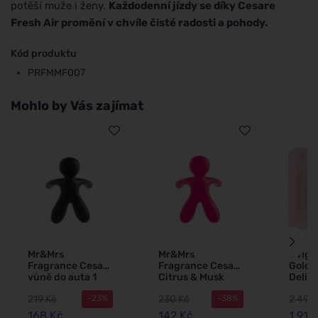
potěší muže i ženy.
Každodenní jízdy se díky Cesare
Fresh Air promění v chvíle čisté radosti a pohody.
Kód produktu
PRFMMF007
Mohlo by Vás zajímat
Mr&Mrs
Mr&Mrs
Bvlga
Fragrance Cesare
Fragrance Cesare
Golde
vůně do auta 1
Citrus & Musk
Delig
vůně do auta
parf
219 Kč
230 Kč
2 491 
-23%
-38%
voda 
ml
168 Kč
142 Kč
1 917