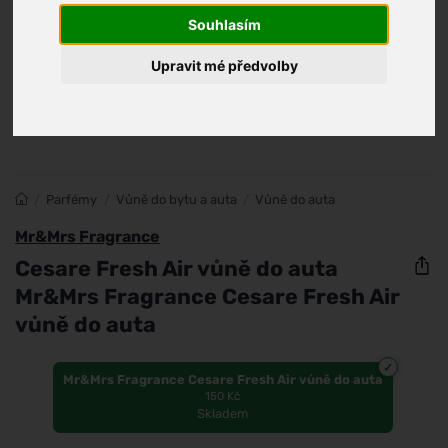
Souhlasím
Upravit mé předvolby
/
Parfémy
/
Vůně do bytu a auta
/
Vůně do auta
Mr&Mrs Fragrance
Cesare Fresh Air vůně do auta
Mr&Mrs Fragrance Cesare Fresh Air
vůně do auta
Mr&Mrs Fragrance Cesare Fresh Air vůně do auta
150 Kč
Skladem