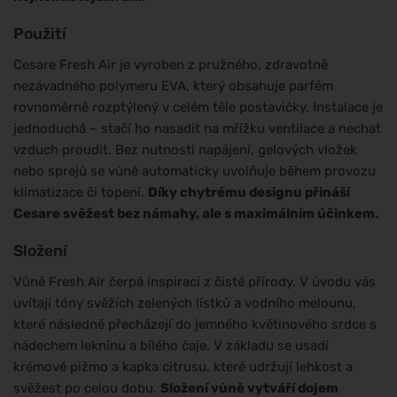
Použití
Cesare Fresh Air je vyroben z pružného, zdravotně
nezávadného polymeru EVA, který obsahuje parfém
rovnoměrně rozptýlený v celém těle postavičky. Instalace je
jednoduchá – stačí ho nasadit na mřížku ventilace a nechat
vzduch proudit. Bez nutnosti napájení, gelových vložek
nebo sprejů se vůně automaticky uvolňuje během provozu
klimatizace či topení.
Díky chytrému designu přináší
Cesare svěžest bez námahy, ale s maximálním účinkem.
Složení
Vůně Fresh Air čerpá inspiraci z čisté přírody. V úvodu vás
uvítají tóny svěžích zelených lístků a vodního melounu,
které následně přecházejí do jemného květinového srdce s
nádechem leknínu a bílého čaje. V základu se usadí
krémové pižmo a kapka citrusu, které udržují lehkost a
svěžest po celou dobu.
Složení vůně vytváří dojem