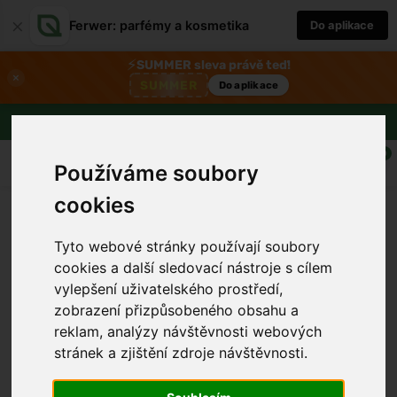
×
Ferwer: parfémy a kosmetika
Do aplikace
⚡
SUMMER sleva právě teď!
×
SUMMER
Do aplikace
Doprava zdarma nad 1800 Kč
0
Používáme soubory
cookies
Tyto webové stránky používají soubory
cookies a další sledovací nástroje s cílem
vylepšení uživatelského prostředí,
zobrazení přizpůsobeného obsahu a
reklam, analýzy návštěvnosti webových
stránek a zjištění zdroje návštěvnosti.