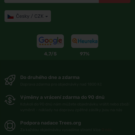
Česky / CZK
4,7/5
97%
Do druhého dne a zdarma
Doprava zdarma pro objednávky nad 1800 Kč
Výměny a vrácení zdarma do 90 dnů
Kdykoli do 90 dnů nám můžete objednávku vrátit nebo zboží
vyměnit - náklady na dopravu zpětné zásilky jsou na nás
Podpora nadace Trees.org
Za každou objednávku vysadíme strom! Více
O nás
.