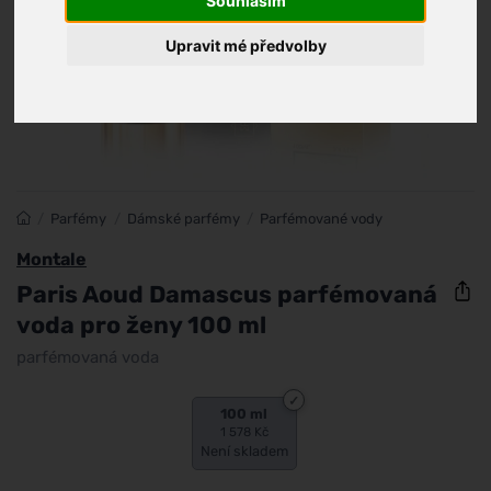
Souhlasím
Upravit mé předvolby
/
Parfémy
/
Dámské parfémy
/
Parfémované vody
Montale
Paris Aoud Damascus parfémovaná
voda pro ženy 100 ml
parfémovaná voda
100 ml
1 578 Kč
Není skladem