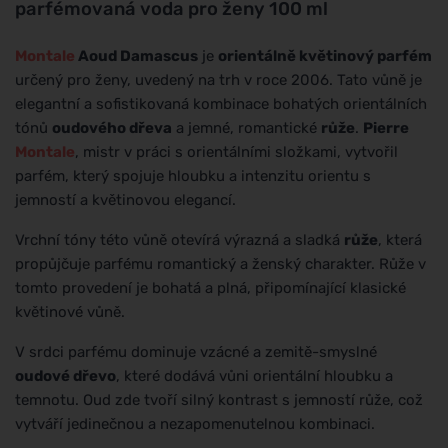
parfémovaná voda pro ženy 100 ml
Montale
Aoud Damascus
je
orientálně květinový parfém
určený pro ženy, uvedený na trh v roce 2006. Tato vůně je
elegantní a sofistikovaná kombinace bohatých orientálních
tónů
oudového dřeva
a jemné, romantické
růže
.
Pierre
Montale
, mistr v práci s orientálními složkami, vytvořil
parfém, který spojuje hloubku a intenzitu orientu s
jemností a květinovou elegancí.
Vrchní tóny této vůně otevírá výrazná a sladká
růže
, která
propůjčuje parfému romantický a ženský charakter. Růže v
tomto provedení je bohatá a plná, připomínající klasické
květinové vůně.
V srdci parfému dominuje vzácné a zemitě-smyslné
oudové dřevo
, které dodává vůni orientální hloubku a
temnotu. Oud zde tvoří silný kontrast s jemností růže, což
vytváří jedinečnou a nezapomenutelnou kombinaci.