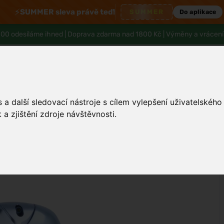
⚡
SUMMER sleva právě teď!
SUMMER
Do aplikace
00 odesíláme ihned |
Doprava zdarma nad 1800 Kč
| Výměny a vrácení
a další sledovací nástroje s cílem vylepšení uživatelskéh
a zjištění zdroje návštěvnosti.
Tělo a hygiena
Děti
Muži
Zdraví