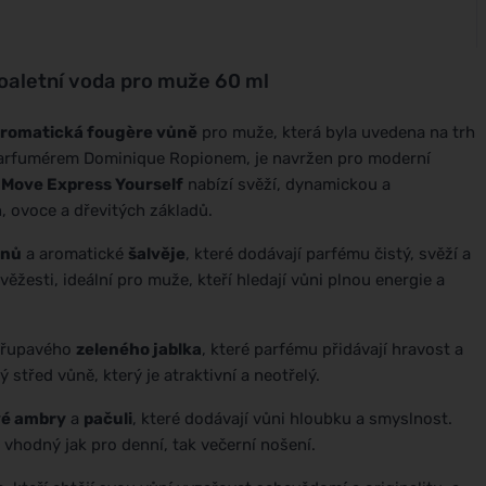
oaletní voda pro muže 60 ml
romatická fougère vůně
pro muže, která byla uvedena na trh
arfumérem Dominique Ropionem, je navržen pro moderní
 Move Express Yourself
nabízí svěží, dynamickou a
, ovoce a dřevitých základů.
ónů
a aromatické
šalvěje
, které dodávají parfému čistý, svěží a
ěžesti, ideální pro muže, kteří hledají vůni plnou energie a
křupavého
zeleného jablka
, které parfému přidávají hravost a
střed vůně, který je atraktivní a neotřelý.
vé ambry
a
pačuli
, které dodávají vůni hloubku a smyslnost.
e vhodný jak pro denní, tak večerní nošení.