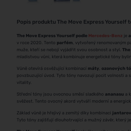
Popis produktu
The Move Express Yourself t
The Move Express Yourself podle
Mercedes-Benz
je
a
v roce 2020. Tento
parfém
, vytvořený renomovaným p
muže, kteří se nebojí vyjádřit svou osobnost a styl.
The
mladistvou vůni, která kombinuje energetické tóny bylin
Vůně otevírá osvěžující kombinací
máty
,
ozonových t
povzbuzující úvod. Tyto tóny navozují pocit volnosti a sv
vitality.
Střední tóny jsou ovocnou směsí sladkého
ananasu
a 
svěžest. Tento ovocný akord vytváří moderní a energický 
Základ vůně je hřejivý a zemitý díky kombinaci
jantaro
Tyto tóny zajišťují dlouhotrvající a mužný závěr, který j