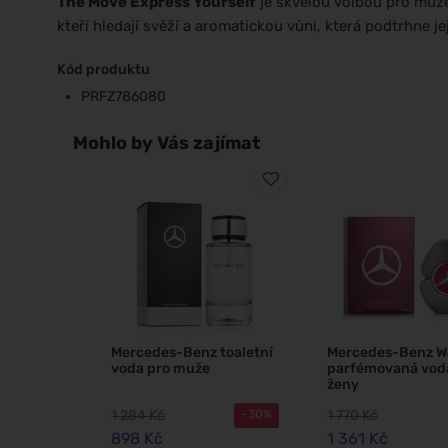
The Move Express Yourself
je skvělou volbou pro muže,
kteří hledají svěží a aromatickou vůni, která podtrhne jej
Kód produktu
PRFZ786080
Mohlo by Vás zajímat
Mercedes-Benz toaletní
Mercedes-Benz 
voda pro muže
parfémovaná vod
ženy
1 284 Kč
1 770 Kč
-30%
898 Kč
1 361 Kč