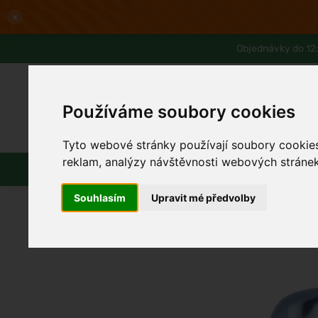
×
Objednávky do 12:
Používáme soubory cookies
Slevy až -80%
Blog
Lexikon
Tyto webové stránky používají soubory cookies 
reklam, analýzy návštěvnosti webových stránek 
Parfémy
Líčení
Vlasy
Pleť
Souhlasím
Upravit mé předvolby