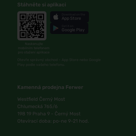
Stáhněte si aplikaci
Download on the
App Store
Get it on
Google Play
Naskenujte
mobilním telefonem
pro stažení aplikace
Otevře správný obchod – App Store nebo Google
Play podle vašeho telefonu.
Kamenná prodejna Ferwer
Westfield Černý Most
Chlumecká 765/6
198 19 Praha 9 - Černý Most
Otevírací doba: po-ne 9-21 hod.