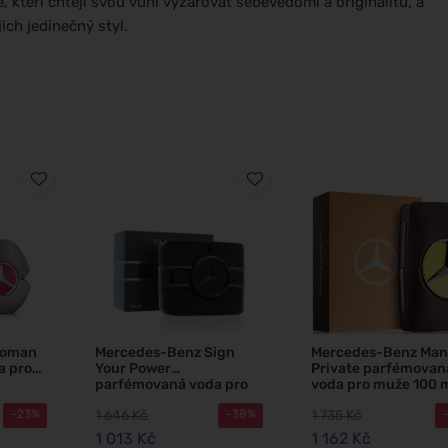
 kteří chtějí svou vůní vyzařovat sebevědomí a originalitu, a
ich jedinečný styl.
Woman
Mercedes-Benz Sign
Mercedes-Benz Man
a pro
Your Power
Private parfémovan
parfémovaná voda pro
voda pro muže 100 
muže 100 ml
1 646 Kč
1 735 Kč
-23%
-38%
1 013 Kč
1 162 Kč