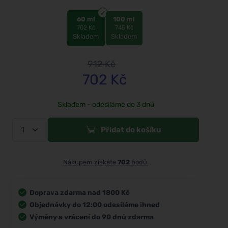
60 ml
100 ml
702 Kč
745 Kč
Skladem
Skladem
912
Kč
702
Kč
Skladem - odesíláme do 3 dnů
Přidat do košíku
Nákupem získáte
702
bodů.
Doprava zdarma nad 1800 Kč
Objednávky do 12:00 odesíláme ihned
Výměny a vrácení do 90 dnů zdarma