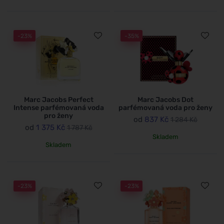
-23%
-35%
Marc Jacobs Perfect
Marc Jacobs Dot
Intense parfémovaná voda
parfémovaná voda pro ženy
pro ženy
od
837 Kč
1 284 Kč
od
1 375 Kč
1 787 Kč
Skladem
Skladem
-23%
-23%