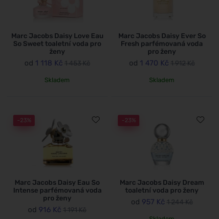
Marc Jacobs Daisy Love Eau
Marc Jacobs Daisy Ever So
So Sweet toaletní voda pro
Fresh parfémovaná voda
ženy
pro ženy
od
1 118 Kč
od
1 470 Kč
1 453 Kč
1 912 Kč
Skladem
Skladem
-23%
-23%
Marc Jacobs Daisy Eau So
Marc Jacobs Daisy Dream
Intense parfémovaná voda
toaletní voda pro ženy
pro ženy
od
957 Kč
1 244 Kč
od
916 Kč
1 191 Kč
Skladem