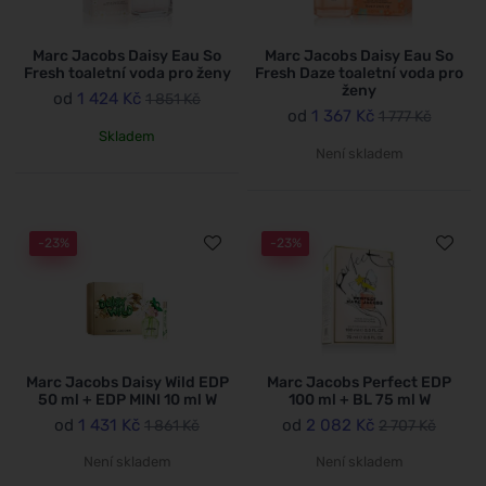
Marc Jacobs Daisy Eau So
Marc Jacobs Daisy Eau So
Fresh toaletní voda pro ženy
Fresh Daze toaletní voda pro
ženy
od
1 424 Kč
1 851 Kč
od
1 367 Kč
1 777 Kč
Skladem
Není skladem
-23%
-23%
Marc Jacobs Daisy Wild EDP
Marc Jacobs Perfect EDP
50 ml + EDP MINI 10 ml W
100 ml + BL 75 ml W
od
1 431 Kč
od
2 082 Kč
1 861 Kč
2 707 Kč
Není skladem
Není skladem