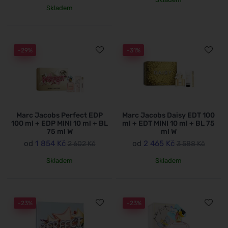
Skladem
-29%
-31%
Marc Jacobs Perfect EDP
Marc Jacobs Daisy EDT 100
100 ml + EDP MINI 10 ml + BL
ml + EDT MINI 10 ml + BL 75
75 ml W
ml W
od
1 854 Kč
od
2 465 Kč
2 602 Kč
3 588 Kč
Skladem
Skladem
-23%
-23%