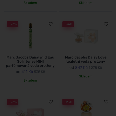
Skladem
Skladem
-23%
-34%
Marc Jacobs Daisy Wild Eau
Marc Jacobs Daisy Love
So Intense MINI
toaletní voda pro ženy
parfémovaná voda pro ženy
od
847 Kč
1 278 Kč
od
411 Kč
535 Kč
Skladem
Skladem
-23%
-23%