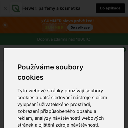
×
Ferwer: parfémy a kosmetika
Do aplikace
⚡
SUMMER sleva právě teď!
×
SUMMER
Do aplikace
Doprava zdarma nad 1800 Kč
0
Používáme soubory
cookies
Tyto webové stránky používají soubory
cookies a další sledovací nástroje s cílem
vylepšení uživatelského prostředí,
zobrazení přizpůsobeného obsahu a
reklam, analýzy návštěvnosti webových
stránek a zjištění zdroje návštěvnosti.