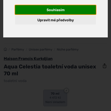
Souhlasím
Upravit mé předvolby
/
Parfémy
/
Unisex parfémy
/
Niche parfémy
Maison Francis Kurkdjian
Aqua Celestia toaletní voda unisex
70 ml
toaletní voda
70 ml
4 472 Kč
Není skladem