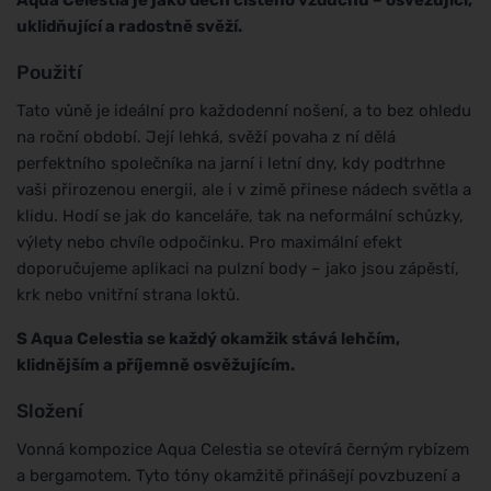
uklidňující a radostně svěží.
Použití
Tato vůně je ideální pro každodenní nošení, a to bez ohledu
na roční období. Její lehká, svěží povaha z ní dělá
perfektního společníka na jarní i letní dny, kdy podtrhne
vaši přirozenou energii, ale i v zimě přinese nádech světla a
klidu. Hodí se jak do kanceláře, tak na neformální schůzky,
výlety nebo chvíle odpočinku. Pro maximální efekt
doporučujeme aplikaci na pulzní body – jako jsou zápěstí,
krk nebo vnitřní strana loktů.
S Aqua Celestia se každý okamžik stává lehčím,
klidnějším a příjemně osvěžujícím.
Složení
Vonná kompozice Aqua Celestia se otevírá černým rybízem
a bergamotem. Tyto tóny okamžitě přinášejí povzbuzení a