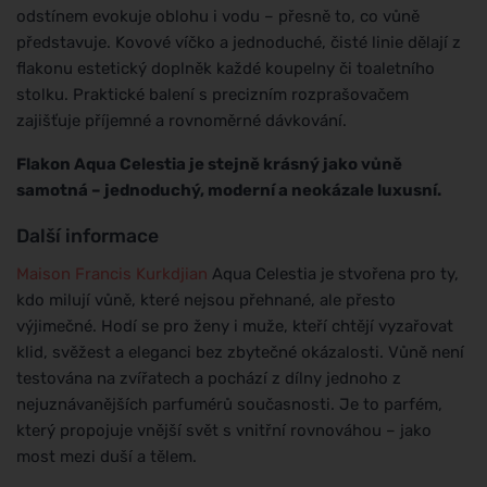
odstínem evokuje oblohu i vodu – přesně to, co vůně
představuje. Kovové víčko a jednoduché, čisté linie dělají z
flakonu estetický doplněk každé koupelny či toaletního
stolku. Praktické balení s precizním rozprašovačem
zajišťuje příjemné a rovnoměrné dávkování.
Flakon Aqua Celestia je stejně krásný jako vůně
samotná – jednoduchý, moderní a neokázale luxusní.
Další informace
Maison Francis Kurkdjian
Aqua Celestia je stvořena pro ty,
kdo milují vůně, které nejsou přehnané, ale přesto
výjimečné. Hodí se pro ženy i muže, kteří chtějí vyzařovat
klid, svěžest a eleganci bez zbytečné okázalosti. Vůně není
testována na zvířatech a pochází z dílny jednoho z
nejuznávanějších parfumérů současnosti. Je to parfém,
který propojuje vnější svět s vnitřní rovnováhou – jako
most mezi duší a tělem.