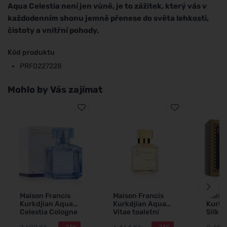
Aqua Celestia není jen vůně, je to zážitek, který vás v
každodenním shonu jemně přenese do světa lehkosti,
čistoty a vnitřní pohody.
Kód produktu
PRF0227228
Mohlo by Vás zajímat
Maison Francis
Maison Francis
Maiso
Kurkdjian Aqua
Kurkdjian Aqua
Kurkd
Celestia Cologne
Vitae toaletní
Silk 
Forte
voda unisex
parf
-23%
-23%