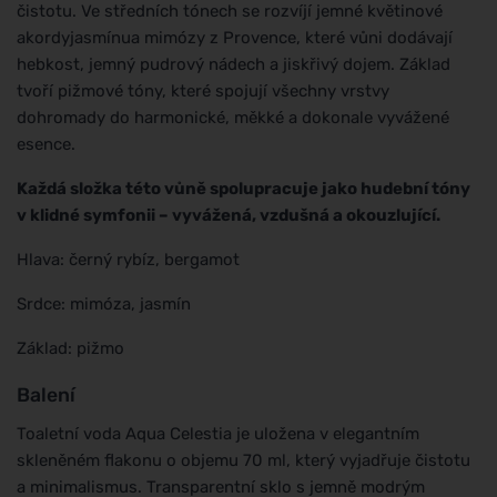
čistotu. Ve středních tónech se rozvíjí jemné květinové
akordyjasmínua mimózy z Provence, které vůni dodávají
hebkost, jemný pudrový nádech a jiskřivý dojem. Základ
tvoří pižmové tóny, které spojují všechny vrstvy
dohromady do harmonické, měkké a dokonale vyvážené
esence.
Každá složka této vůně spolupracuje jako hudební tóny
v klidné symfonii – vyvážená, vzdušná a okouzlující.
Hlava: černý rybíz, bergamot
Srdce: mimóza, jasmín
Základ: pižmo
Balení
Toaletní voda Aqua Celestia je uložena v elegantním
skleněném flakonu o objemu 70 ml, který vyjadřuje čistotu
a minimalismus. Transparentní sklo s jemně modrým