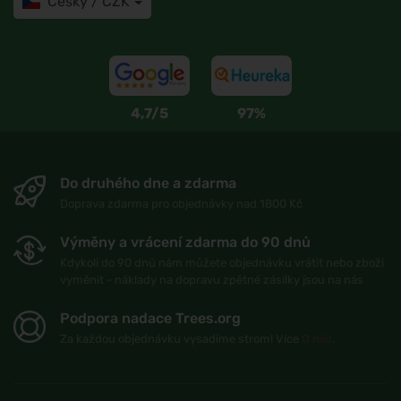
Česky / CZK
4,7/5
97%
Do druhého dne a zdarma
Doprava zdarma pro objednávky nad 1800 Kč
Výměny a vrácení zdarma do 90 dnů
Kdykoli do 90 dnů nám můžete objednávku vrátit nebo zboží
vyměnit - náklady na dopravu zpětné zásilky jsou na nás
Podpora nadace Trees.org
Za každou objednávku vysadíme strom! Více
O nás
.