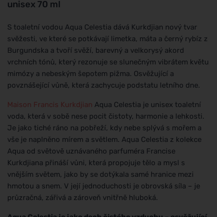
unisex 70 ml
S toaletní vodou Aqua Celestia dává Kurkdjian nový tvar
svěžesti, ve které se potkávají limetka, máta a černý rybíz z
Burgundska a tvoří svěží, barevný a velkorysý akord
vrchních tónů, který rezonuje se slunečným vibrátem květu
mimózy a nebeským šepotem pižma. Osvěžující a
povznášející vůně, která zachycuje podstatu letního dne.
Maison Francis Kurkdjian
Aqua Celestia je unisex toaletní
voda, která v sobě nese pocit čistoty, harmonie a lehkosti.
Je jako tiché ráno na pobřeží, kdy nebe splývá s mořem a
vše je naplněno mírem a světlem. Aqua Celestia z kolekce
Aqua od světově uznávaného parfuméra Francise
Kurkdjiana přináší vůni, která propojuje tělo a mysl s
vnějším světem, jako by se dotýkala samé hranice mezi
hmotou a snem. V její jednoduchosti je obrovská síla – je
průzračná, zářivá a zároveň vnitřně hluboká.
Aqua Celestia je jako dech čistého vzduchu – osvěžující,