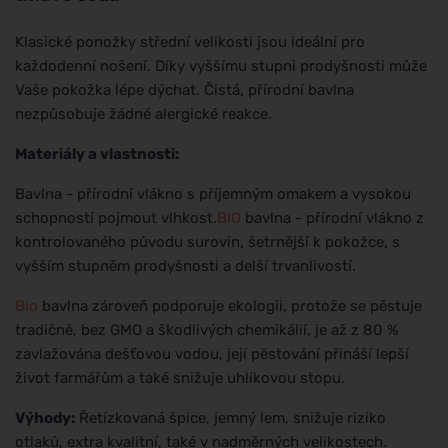
Klasické ponožky střední velikosti jsou ideální pro
každodenní nošení. Díky vyššímu stupni prodyšnosti může
Vaše pokožka lépe dýchat. Čistá, přírodní bavlna
nezpůsobuje žádné alergické reakce.
Materiály a vlastnosti:
Bavlna - přírodní vlákno s příjemným omakem a vysokou
schopností pojmout vlhkost.
BIO
bavlna - přírodní vlákno z
kontrolovaného původu surovin, šetrnější k pokožce, s
vyšším stupněm prodyšnosti a delší trvanlivostí.
Bio
bavlna zároveň podporuje ekologii, protože se pěstuje
tradičně, bez GMO a škodlivých chemikálií, je až z 80 %
zavlažována dešťovou vodou, její pěstování přináší lepší
život farmářům a také snižuje uhlíkovou stopu.
Výhody:
Řetízkovaná špice, jemný lem, snižuje riziko
otlaků, extra kvalitní, také v nadměrných velikostech.