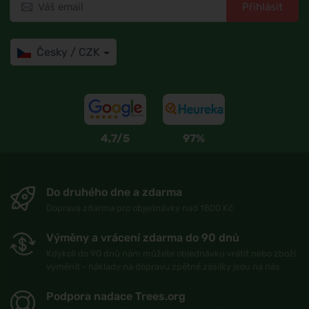
Přihlásit
Česky / CZK
4,7/5
97%
Do druhého dne a zdarma
Doprava zdarma pro objednávky nad 1800 Kč
Výměny a vrácení zdarma do 90 dnů
Kdykoli do 90 dnů nám můžete objednávku vrátit nebo zboží
vyměnit - náklady na dopravu zpětné zásilky jsou na nás
Podpora nadace Trees.org