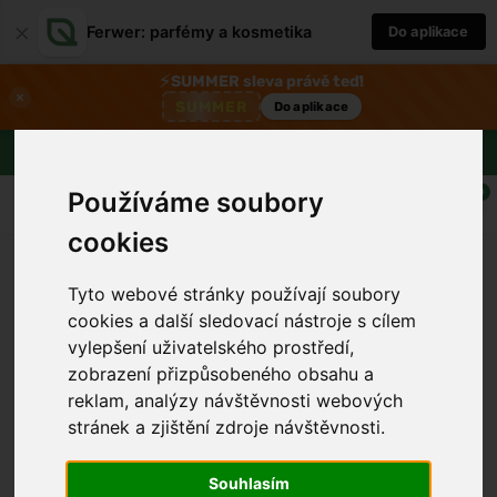
×
Ferwer: parfémy a kosmetika
Do aplikace
⚡
SUMMER sleva právě teď!
×
SUMMER
Do aplikace
Doprava zdarma nad 1800 Kč
0
Používáme soubory
cookies
Tyto webové stránky používají soubory
cookies a další sledovací nástroje s cílem
vylepšení uživatelského prostředí,
zobrazení přizpůsobeného obsahu a
reklam, analýzy návštěvnosti webových
stránek a zjištění zdroje návštěvnosti.
›
Souhlasím