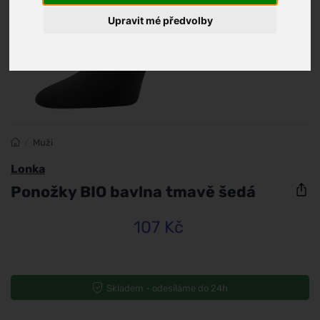
Upravit mé předvolby
/
Muži
Lonka
Ponožky BIO bavlna tmavě šedá
107 Kč
Skladem - odesíláme do 24h