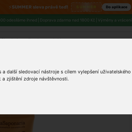
⚡
SUMMER sleva právě teď!
SUMMER
Do aplikace
00 odesíláme ihned |
Doprava zdarma nad 1800 Kč
| Výměny a vrácení
Tělo a hygiena
Děti
Muži
Zdraví
a další sledovací nástroje s cílem vylepšení uživatelskéh
a zjištění zdroje návštěvnosti.