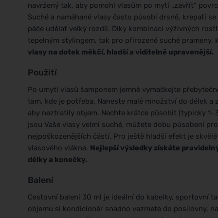
navržený tak, aby pomohl vlasům po mytí „zavřít“ povr
Suché a namáhané vlasy často působí drsně, krepatí se 
péče udělat velký rozdíl. Díky kombinaci výživných rost
tepelným stylingem, tak pro přirozeně suché prameny, k
vlasy na dotek měkčí, hladší a viditelně upravenější.
Použití
Po umytí vlasů šamponem jemně vymačkejte přebytečno
tam, kde je potřeba. Naneste malé množství do délek a
aby neztratily objem. Nechte krátce působit (typicky 1
jsou Vaše vlasy velmi suché, můžete dobu působení pro
nejpoškozenějších částí. Pro ještě hladší efekt je skvě
vlasového vlákna.
Nejlepší výsledky získáte pravide
délky a konečky.
Balení
Cestovní balení 30 ml je ideální do kabelky, sportovní 
objemu si kondicionér snadno vezmete do posilovny, na