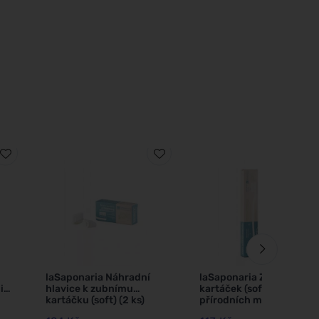
laSaponaria Náhradní
laSaponaria Zubní
i
hlavice k zubnímu
kartáček (soft) - 100 % z
kartáčku (soft) (2 ks)
přírodních materiálů