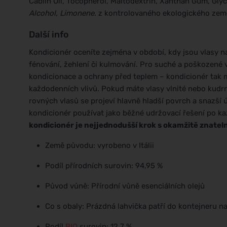
Cablin Oil, Tocopherol, Maltodextrin, Xanthan Gum, Gly
Alcohol, Limonene.
z kontrolovaného ekologického zeměd
Další info
Kondicionér oceníte zejména v období, kdy jsou vlasy 
fénování, žehlení či kulmování. Pro suché a poškozené 
kondicionace a ochrany před teplem – kondicionér tak 
každodenních vlivů. Pokud máte vlasy vlnité nebo kudrn
rovných vlasů se projeví hlavně hladší povrch a snazší
kondicionér používat jako běžné udržovací řešení po k
kondicionér je nejjednodušší krok s okamžitě znate
Země původu: vyrobeno v Itálii
Podíl přírodních surovin: 94,95 %
Původ vůně: Přírodní vůně esenciálních olejů
Co s obaly: Prázdná lahvička patří do kontejneru na
Podíl
BIO
surovin: 12,7 %