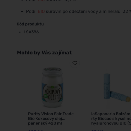
Podíl
BIO
surovin po odečtení vody a minerálů: 32 
Kód produktu
LSA386
Mohlo by Vás zajímat
Purity Vision Fair Trade
laSaponaria Balzám
Bio Kokosový olej
rty Biocao s kyselin
panenský 420 ml
hyaluronovou BIO (5
ml)