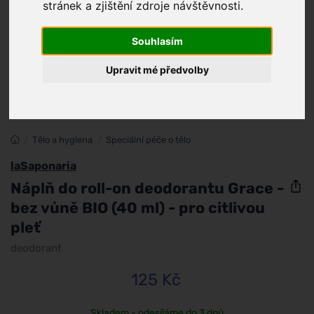
stránek a zjištění zdroje návštěvnosti.
Souhlasím
Upravit mé předvolby
/
Tělo a hygiena
/
Speciální péče o tělo
laSaponaria
Náplň do roll-on deodorantu Grace -
bez vůně BIO (40 ml) - pro citlivou
pleť
deodorant
125 Kč
Skladem - odesíláme do 3 dnů