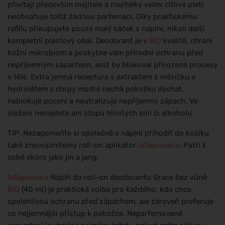
přivítají především majitelé a majitelky velmi citlivé pleti,
neobsahuje totiž žádnou parfemaci. Díky praktickému
refillu přikupujete pouze malý sáček s náplní, nikoli další
kompletní plastový obal. Deodorant je v
BIO
kvalitě, chrání
kožní mikrobiom a poskytne vám přírodní ochranu před
nepříjemným zápachem, aniž by blokoval přirozené procesy
v těle. Extra jemná receptura s extraktem z měsíčku a
hydrolátem z chrpy modré nechá pokožku dýchat,
neblokuje pocení a neutralizuje nepříjemný zápach. Ve
složení nenajdete ani stopu hlinitých solí či alkoholu.
TIP: Nezapomeňte si společně s náplní přihodit do košíku
také znovuplnitelný roll-on aplikátor
laSaponaria
. Patří k
sobě skoro jako jin a jang.
laSaponaria
Náplň do roll-on deodorantu Grace bez vůně
BIO
(40 ml) je praktická volba pro každého, kdo chce
spolehlivou ochranu před zápachem, ale zároveň preferuje
co nejjemnější přístup k pokožce. Neparfemované