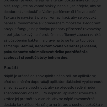
provedení je vhodné zejména tehdy, pokud máte citlivou
pleť, reagujete na vonné složky, nebo si jen přejete, aby se
deodorant „netloukl“ s Vaším parfémem či tělovou péčí.
Textura je navržená pro roll-on aplikaci, aby se produkt
nanášel rovnoměrně a v přiměřeném množství. Deodorant
obvykle funguje na principu podpory přirozené rovnováhy
– pot jako takový není problém, nepříjemný zápach vzniká
až působením bakterií, a právě na to se tento typ péče
zaměřuje.
Jemná, neparfemovaná varianta je ideální,
pokud chcete minimalizovat riziko podráždění a
zachovat si pocit čistoty během dne.
Použití
Náplň je určená do znovuplnitelného roll-on aplikátoru;
před doplněním doporučuji aplikátor důkladně vypláchnout
a nechat zcela vyschnout, aby se předešlo ředění nebo
znehodnocení obsahu. Po naplnění aplikátor uzavřete a
krátce jej protočte v dlaních, aby se náplň rovnoměrně
dostala ke kuličce. Nanášejte na čistou a suchou pokožku v