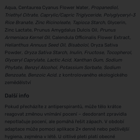
Aqua, Centaurea Cyanus Flower Water
, Propanediol,
Triethyl Citrate, Caprylic/Capric Triglyceride, Polyglyceryl-3
Rice Branate, Zinc Ricinoleate, Tapioca Starch
, Glycerin,
Zinc Lactate, Prunus Amygdalus Dulcis Oil
, Prunus
Armeniaca Kernel Oil
, Calendula Officinalis Flower Extract
,
Helianthus Annuus Seed Oil, Bisabolol
, Oryza Sativa
Powder
, Oryza Sativa Starch, Inulin, Fructose, Tocopherol,
Glyceryl Caprylate, Lactic Acid, Xanthan Gum, Sodium
Phytate, Benzyl Alcohol, Potassium Sorbate, Sodium
Benzoate, Benzoic Acid.
z kontrolovaného ekologického
zemědělství
Další info
Pokud přecházíte z antiperspirantů, může tělo krátce
reagovat změnou vnímání pocení – deodorant zpravidla
nepotlačuje pocení, ale pomáhá řešit zápach. V období
adaptace může pomoci aplikace 2× denně nebo pečlivější
hygiena, zejména v létě. U citlivé pleti platí obecné