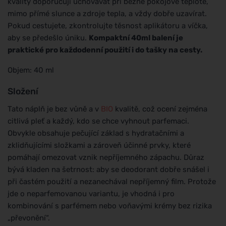
kvality doporučuji uchovávat při běžné pokojové teplotě,
mimo přímé slunce a zdroje tepla, a vždy dobře uzavírat.
Pokud cestujete, zkontrolujte těsnost aplikátoru a víčka,
aby se předešlo úniku.
Kompaktní 40ml balení je
praktické pro každodenní použití i do tašky na cesty.
Objem: 40 ml
Složení
Tato náplň je bez vůně a v
BIO
kvalitě, což ocení zejména
citlivá pleť a každý, kdo se chce vyhnout parfemaci.
Obvykle obsahuje pečující základ s hydratačními a
zklidňujícími složkami a zároveň účinné prvky, které
pomáhají omezovat vznik nepříjemného zápachu. Důraz
bývá kladen na šetrnost: aby se deodorant dobře snášel i
při častém použití a nezanechával nepříjemný film. Protože
jde o neparfemovanou variantu, je vhodná i pro
kombinování s parfémem nebo voňavými krémy bez rizika
„převonění“.