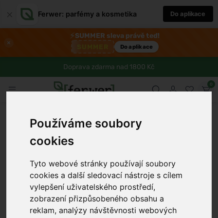
×
Ferwer: parfémy a kosmetika
Do aplikace
⚡
SUMMER sleva právě teď!
×
SUMMER
Do aplikace
Doprava zdarma nad 1800 Kč
0
Používáme soubory
cookies
Tyto webové stránky používají soubory
cookies a další sledovací nástroje s cílem
vylepšení uživatelského prostředí,
›
zobrazení přizpůsobeného obsahu a
reklam, analýzy návštěvnosti webových