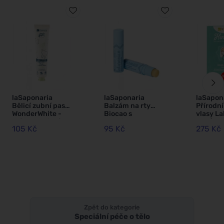
laSaponaria
laSaponaria
laSapon
Bělicí zubní pasta
Balzám na rty
Přírodní
WonderWhite -
Biocao s
vlasy L
máta a aktivní
kyselinou
BIO (100
105 Kč
95 Kč
275 Kč
uhlí BIO (75 ml)
hyaluronovou
lískový 
BIO (5,7 ml)
Zpět do kategorie
Speciální péče o tělo