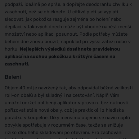
podpaží, ideálně po sprše, a dopřejte deodorantu chvilku k
zaschnutí, než se obléknete. U citlivé pleti se vyplatí
sledovat, jak pokožka reaguje zejména po holení nebo
depilaci; v takových dnech může být vhodné nanést menší
množství nebo aplikaci posunout. Podle potřeby můžete
během dne znovu použít, například při vyšší zátěži nebo v
horku.
Nejlepších výsledků dosáhnete pravidelnou
aplikací na suchou pokožku a krátkým časem na
zaschnutí.
Balení
Objem 40 ml je navržený tak, aby odpovídal běžné velikosti
roll-on obalů a byl skladný i na cestování. Náplň Vám
umožní udržet oblíbený aplikátor v provozu bez nutnosti
pořizovat stále nové obaly, což je praktické i z hlediska
pořádku v koupelně. Díky menšímu objemu se navíc náplň
obvykle spotřebuje v rozumném čase, takže se snižuje
riziko dlouhého skladování po otevření. Pro zachování