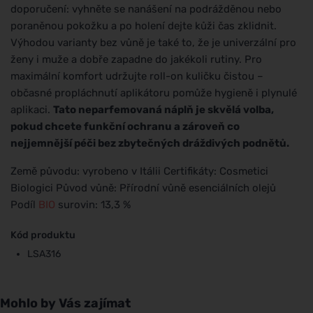
doporučení: vyhněte se nanášení na podrážděnou nebo
poraněnou pokožku a po holení dejte kůži čas zklidnit.
Výhodou varianty bez vůně je také to, že je univerzální pro
ženy i muže a dobře zapadne do jakékoli rutiny. Pro
maximální komfort udržujte roll-on kuličku čistou –
občasné propláchnutí aplikátoru pomůže hygieně i plynulé
aplikaci.
Tato neparfemovaná náplň je skvělá volba,
pokud chcete funkční ochranu a zároveň co
nejjemnější péči bez zbytečných dráždivých podnětů.
Země původu: vyrobeno v Itálii Certifikáty: Cosmetici
Biologici Původ vůně: Přírodní vůně esenciálních olejů
Podíl
BIO
surovin: 13,3 %
Kód produktu
LSA316
Mohlo by Vás zajímat