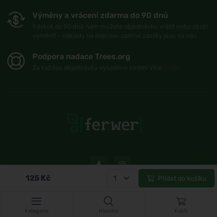
Výměny a vrácení zdarma do 90 dnů
Kdykoli do 90 dnů nám můžete objednávku vrátit nebo zboží
vyměnit - náklady na dopravu zpětné zásilky jsou na nás
Podpora nadace Trees.org
Za každou objednávku vysadíme strom! Více
O nás
.
125
Kč
Přidat do košíku
© Topshelf s.r.o. Všechna práva vyhrazena.
Kategorie
Hledání
Košík