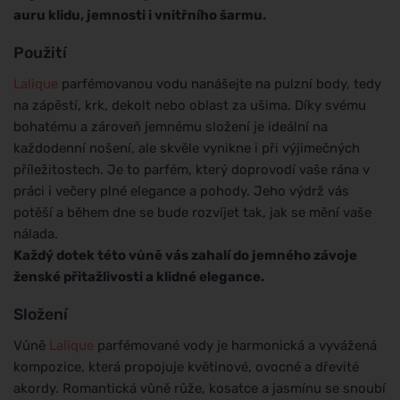
auru klidu, jemnosti i vnitřního šarmu.
Použití
Lalique
parfémovanou vodu nanášejte na pulzní body, tedy
na zápěstí, krk, dekolt nebo oblast za ušima. Díky svému
bohatému a zároveň jemnému složení je ideální na
každodenní nošení, ale skvěle vynikne i při výjimečných
příležitostech. Je to parfém, který doprovodí vaše rána v
práci i večery plné elegance a pohody. Jeho výdrž vás
potěší a během dne se bude rozvíjet tak, jak se mění vaše
nálada.
Každý dotek této vůně vás zahalí do jemného závoje
ženské přitažlivosti a klidné elegance.
Složení
Vůně
Lalique
parfémované vody je harmonická a vyvážená
kompozice, která propojuje květinové, ovocné a dřevité
akordy. Romantická vůně růže, kosatce a jasmínu se snoubí