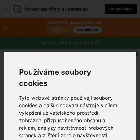
×
Ferwer: parfémy a kosmetika
Do aplikace
⚡
SUMMER sleva právě teď!
×
SUMMER
Do aplikace
Doprava zdarma nad 1800 Kč
0
Používáme soubory
cookies
Tyto webové stránky používají soubory
cookies a další sledovací nástroje s cílem
vylepšení uživatelského prostředí,
zobrazení přizpůsobeného obsahu a
reklam, analýzy návštěvnosti webových
stránek a zjištění zdroje návštěvnosti.