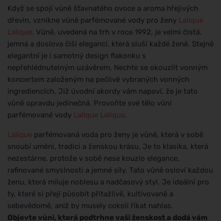
Když se spojí vůně šťavnatého ovoce a aroma hřejivých
dřevin, vznikne vůně parfémované vody pro ženy
Lalique
Lalique
. Vůně, uvedená na trh v roce 1992, je velmi čistá,
jemná a doslova čiší elegancí, která sluší každé ženě. Stejně
elegantní je i samotný design flakonku s
nepřehlédnutelným uzávěrem. Nechte se okouzlit vonným
koncertem založeným na pečlivě vybraných vonných
ingrediencích. Již úvodní akordy vám napoví, že je tato
vůně opravdu jedinečná. Provoňte své tělo vůní
parfémované vody
Lalique
Lalique
.
Lalique
parfémovaná voda pro ženy je vůně, která v sobě
snoubí umění, tradici a ženskou krásu. Je to klasika, která
nezestárne, protože v sobě nese kouzlo elegance,
rafinované smyslnosti a jemné síly. Tato vůně osloví každou
ženu, která miluje noblesu a nadčasový styl. Je ideální pro
ty, které si přejí působit přitažlivě, kultivovaně a
sebevědomě, aniž by musely cokoli říkat nahlas.
Objevte vůni, která podtrhne vaši ženskost a dodá vám