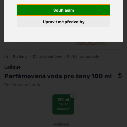
Souhlasím
Upravit mé předvolby
/
Parfémy
/
Dámské parfémy
/
Parfémované vody
Lalique
Parfémovaná voda pro ženy 100 ml
Parfémovaná voda
100 ml
707 Kč
Skladem
918
Kč