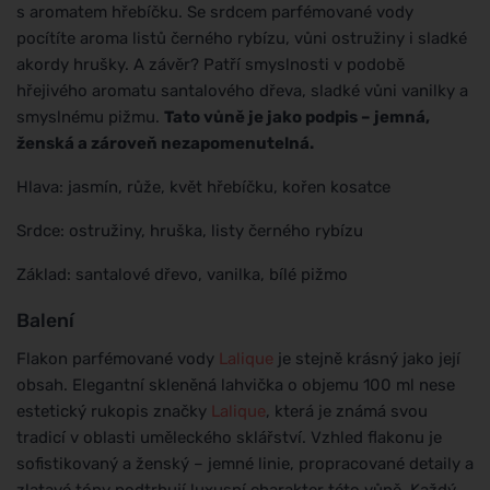
s aromatem hřebíčku. Se srdcem parfémované vody
pocítíte aroma listů černého rybízu, vůni ostružiny i sladké
akordy hrušky. A závěr? Patří smyslnosti v podobě
hřejivého aromatu santalového dřeva, sladké vůni vanilky a
smyslnému pižmu.
Tato vůně je jako podpis – jemná,
ženská a zároveň nezapomenutelná.
Hlava: jasmín, růže, květ hřebíčku, kořen kosatce
Srdce: ostružiny, hruška, listy černého rybízu
Základ: santalové dřevo, vanilka, bílé pižmo
Balení
Flakon parfémované vody
Lalique
je stejně krásný jako její
obsah. Elegantní skleněná lahvička o objemu 100 ml nese
estetický rukopis značky
Lalique
, která je známá svou
tradicí v oblasti uměleckého sklářství. Vzhled flakonu je
sofistikovaný a ženský – jemné linie, propracované detaily a
zlatavé tóny podtrhují luxusní charakter této vůně. Každý