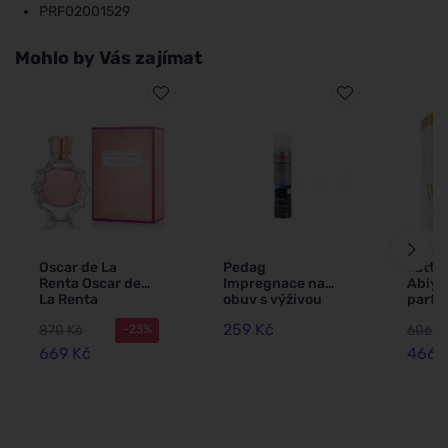
PRF02001529
Mohlo by Vás zajímat
Oscar de La
Pedag
Latta
Renta Oscar de
Impregnace na
Abiye
La Renta
obuv s výživou
parf
Extraordinary
250 ml
voda 
259 Kč
870 Kč
606 K
-23%
parfémovaná
ml
voda pro ženy
669 Kč
466 