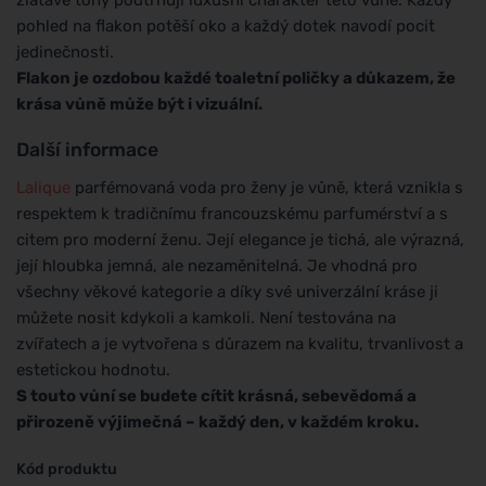
pohled na flakon potěší oko a každý dotek navodí pocit
jedinečnosti.
Flakon je ozdobou každé toaletní poličky a důkazem, že
krása vůně může být i vizuální.
Další informace
Lalique
parfémovaná voda pro ženy je vůně, která vznikla s
respektem k tradičnímu francouzskému parfumérství a s
citem pro moderní ženu. Její elegance je tichá, ale výrazná,
její hloubka jemná, ale nezaměnitelná. Je vhodná pro
všechny věkové kategorie a díky své univerzální kráse ji
můžete nosit kdykoli a kamkoli. Není testována na
zvířatech a je vytvořena s důrazem na kvalitu, trvanlivost a
estetickou hodnotu.
S touto vůní se budete cítit krásná, sebevědomá a
přirozeně výjimečná – každý den, v každém kroku.
Kód produktu