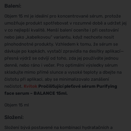
Balení:
Objem 15 ml je ideální pro koncentrované sérum, protože
umožňuje produkt spotřebovat v rozumné době a udržet jej
v co nejlepší kvalitě. Menší balení oceníte i při cestování
nebo jako „kabelkovou“ variantu, když nechcete nosit
plnohodnotné produkty. Vzhledem k tomu, že sérum se
dávkuje po kapkách, vystačí zpravidla na desítky aplikací—
přesná výdrž se odvíjí od toho, zda jej používáte jednou
denně, nebo ráno i večer. Pro optimální výsledky sérum
skladujte mimo přímé slunce a vysoké teploty a dbejte na
čistotu při aplikaci, aby se minimalizovalo zanášení
nečistot.
Kvitok
Pročišťující pleťové sérum Purifying
face serum – BALANCE 15ml.
Objem 15 ml
Složení:
Složení bývá postavené na kombinaci hydratačních a