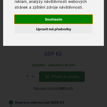
reklam, analýzy návštěvnosti webových
stránek a zjištění zdroje návštěvnosti.
/
Pleť
/
Péče o pleť
Souhlasím
Kvitok
Upravit mé předvolby
Pročišťující pleťové sérum Purifying
face serum – BALANCE 15ml
659 Kč
Skladem - odesíláme do 24h
Přidat do košíku
Nákupem získáte
659
bodů.
Doprava zdarma nad 1800 Kč