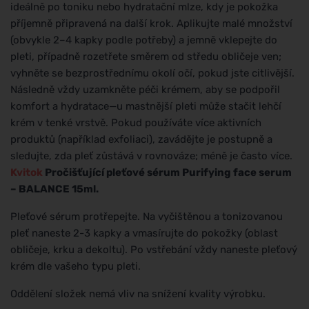
ideálně po toniku nebo hydratační mlze, kdy je pokožka
příjemně připravená na další krok. Aplikujte malé množství
(obvykle 2–4 kapky podle potřeby) a jemně vklepejte do
pleti, případně rozetřete směrem od středu obličeje ven;
vyhněte se bezprostřednímu okolí očí, pokud jste citlivější.
Následně vždy uzamkněte péči krémem, aby se podpořil
komfort a hydratace—u mastnější pleti může stačit lehčí
krém v tenké vrstvě. Pokud používáte více aktivních
produktů (například exfoliaci), zavádějte je postupně a
sledujte, zda pleť zůstává v rovnováze; méně je často více.
Kvitok
Pročišťující pleťové sérum Purifying face serum
– BALANCE 15ml.
Pleťové sérum protřepejte. Na vyčištěnou a tonizovanou
pleť naneste 2-3 kapky a vmasírujte do pokožky (oblast
obličeje, krku a dekoltu). Po vstřebání vždy naneste pleťový
krém dle vašeho typu pleti.
Oddělení složek nemá vliv na snížení kvality výrobku.