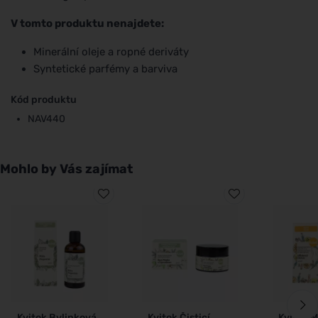
V tomto produktu nenajdete:
Minerální oleje a ropné deriváty
Syntetické parfémy a barviva
Kód produktu
NAV440
Mohlo by Vás zajímat
Kvitok Bylinková
Kvitok Čisticí
Kvitok 