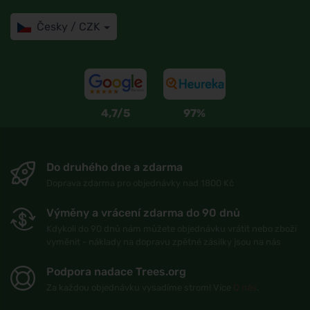
Česky / CZK
4,7/5
97%
Do druhého dne a zdarma
Doprava zdarma pro objednávky nad 1800 Kč
Výměny a vrácení zdarma do 90 dnů
Kdykoli do 90 dnů nám můžete objednávku vrátit nebo zboží
vyměnit - náklady na dopravu zpětné zásilky jsou na nás
Podpora nadace Trees.org
Za každou objednávku vysadíme strom! Více
O nás
.