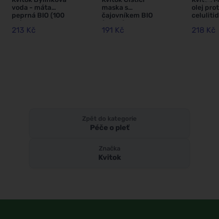
voda - máta
maska s
olej prot
peprná BIO (100
čajovníkem BIO
celuliti
ml)
(30 ml) - pro
Hloubko
213 Kč
191 Kč
218 Kč
problematickou
(50 ml) 
pleť
mikrocir
lymfy
Zpět do kategorie
Péče o pleť
Značka
Kvitok