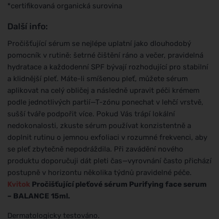
*certifikovaná organická surovina
Další info:
Pročišťující sérum se nejlépe uplatní jako dlouhodobý
pomocník v rutině: šetrné čištění ráno a večer, pravidelná
hydratace a každodenní SPF bývají rozhodující pro stabilní
a klidnější pleť. Máte-li smíšenou pleť, můžete sérum
aplikovat na celý obličej a následně upravit péči krémem
podle jednotlivých partií—T-zónu ponechat v lehčí vrstvě,
sušší tváře podpořit více. Pokud Vás trápí lokální
nedokonalosti, zkuste sérum používat konzistentně a
doplnit rutinu o jemnou exfoliaci v rozumné frekvenci, aby
se pleť zbytečně nepodráždila. Při zavádění nového
produktu doporučuji dát pleti čas—vyrovnání často přichází
postupně v horizontu několika týdnů pravidelné péče.
Kvitok
Pročišťující pleťové sérum Purifying face serum
– BALANCE 15ml.
Dermatologicky testováno.