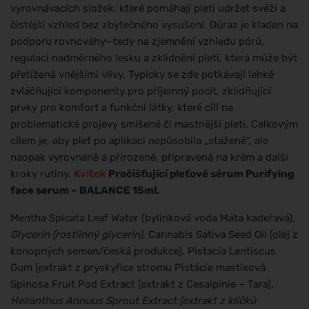
vyrovnávacích složek, které pomáhají pleti udržet svěží a
čistější vzhled bez zbytečného vysušení. Důraz je kladen na
podporu rovnováhy—tedy na zjemnění vzhledu pórů,
regulaci nadměrného lesku a zklidnění pleti, která může být
přetížená vnějšími vlivy. Typicky se zde potkávají lehké
zvláčňující komponenty pro příjemný pocit, zklidňující
prvky pro komfort a funkční látky, které cílí na
problematické projevy smíšené či mastnější pleti. Celkovým
cílem je, aby pleť po aplikaci nepůsobila „staženě“, ale
naopak vyrovnaně a přirozeně, připravená na krém a další
kroky rutiny.
Kvitok
Pročišťující pleťové sérum Purifying
face serum – BALANCE 15ml.
Mentha Spicata Leaf Water (bylinková voda Máta kadeřavá)
,
Glycerin (rostlinný glycerin)
, Cannabis Sativa Seed Oil (olej z
konopných semen/česká produkce), Pistacia Lentiscus
Gum (extrakt z pryskyřice stromu Pistácie mastixová
Spinosa Fruit Pod Extract (extrakt z Cesalpinie – Tara)
,
Helianthus Annuus Sprout Extract (extrakt z klíčků