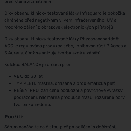
přečištěná a zmatněná
Díky obsahu klinicky testované látky Infraguard je pokožka
chráněna před negativním vlivem infračerveného, ​​UV a
modrého záření z obrazovek elektronických přístrojů
Díky obsahu klinicky testované látky Phycosaccharide®
ACG je regulována produkce séba, inhibován růst P.Acnes a
S.Aureus, čímž se snižuje tvorba akné a zánětů
Kolekce BALANCE je určena pro:
VĚK: do 30 let
TYP PLETI: mastná, smíšená a problematická pleť
ŘEŠENÍ PRO: zanícené podkožní a povrchové vyrážky,
podráždění, nadměrná produkce mazu, rozšířené póry,
tvorba komedonů.
Použití:
Sérum nanášejte na čistou pleť po odlíčení a dočištění,