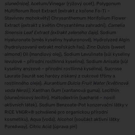
slunečnice)
, Acetum/Vinegar (rýžový ocet), Polygonum
Multiflorum Root Extract (extrakt z kořene Fo-Ti –
Stavivrev mohokvětý) Chrysanthemum Morifolium Flower
Extract (extrakt z květin Chryzantéma zahradní)
, Camelia
Sinensis Leaf Extract (extrakt zeleného čaje)
, Sodium
Hyaluronate (směs kyseliny hyaluronové), Hydrolyzed Algin
(hydrolyzovaný extrakt mořských řas), Zinc Dulcis (sweet
almond) Oil (mandlový olej), Sodium Levulinate (sůl kyseliny
levulové – přírodní rostlinná kyselina), Sodium Anisate (sůl
kyseliny anýzové – přírodní rostlinná kyselina), Sucrose
Laurate (laurát sac harózy získaný z cukrové třtiny a
rostlinného oleje)
, Aurantium Dulcis Fruit Water (květinová
voda Neroli)
, Xanthan Gum (xantanová guma), Lecithin
(slunečnicový lecitin), Maltodextrin (sacharid – nosič
aktivních látek), Sodium Benzoate-Pot konzervační látky v
RICE VNGR+® schválené pro organickou přírodní
kosmetiku), Aqua (voda), Alcohol (součást aktivní látky
PoreAway), Citric Acid (úprava pH)