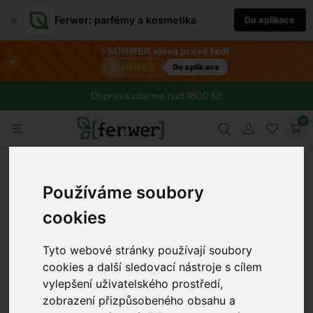
×
Ferwer: parfémy a kosmetika
Do aplikace
⚡
SUMMER sleva právě teď!
×
SUMMER
Do aplikace
Doprava zdarma nad 1800 Kč
0
Používáme soubory
cookies
›
Tyto webové stránky používají soubory
cookies a další sledovací nástroje s cílem
vylepšení uživatelského prostředí,
zobrazení přizpůsobeného obsahu a