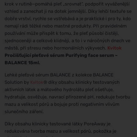
krok v rutině—pomáhá pleť „srovnat“, podpořit vyváženější
vzhled a zanechat ji na dotek jemnější. Díky lehčí textuře se
dobře vrství, rychle se vstřebává a je praktické i pro ty, kdo
nemají rádi těžké nebo mastné produkty. Při pravidelném
používání může přispět k tomu, že pleť působí čistěji,
sjednoceněji a celkově klidněji, a to i v náročných dnech ve
městě, při stresu nebo hormonálních výkyvech.
Kvitok
Pročišťující pleťové sérum Purifying face serum –
BALANCE 15ml.
Lehké pleťové sérum BALANCE z kolekce BALANCE
Solution by
Kvitok
® díky obsahu klinicky testovaných
aktivních látek a mátového hydrolátu pleť ošetřuje,
hydratuje, osvěžuje, navrací přirozené pH, redukuje tvorbu
mazu a velikost pórů a bojuje proti negativním vlivům
slunečního záření.
Díky obsahu klinicky testované látky PoreAway je
redukována tvorba mazu a velikost pórů, pokožka je