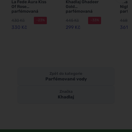
La Fede Aura Kiss
Khadlaj Ghadeer
Khadl
Of Rose
Gold
Night
parfémovaná
parfémovaná
parf
voda pro ženy
voda unisex 100
voda 
430 Kč
445 Kč
468 K
-23%
-33%
100 ml
ml
100 m
330 Kč
299 Kč
361 
Zpět do kategorie
Parfémované vody
Značka
Khadlaj