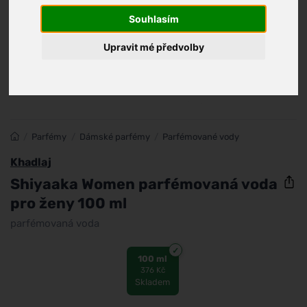
Souhlasím
Upravit mé předvolby
/
Parfémy
/
Dámské parfémy
/
Parfémované vody
Khadlaj
Shiyaaka Women parfémovaná voda
pro ženy 100 ml
parfémovaná voda
100 ml
376 Kč
Skladem