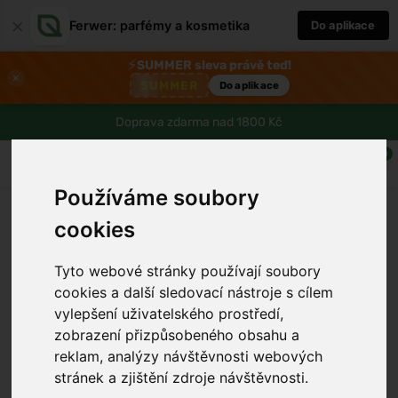
×
Ferwer: parfémy a kosmetika
Do aplikace
⚡
SUMMER sleva právě teď!
×
SUMMER
Do aplikace
Doprava zdarma nad 1800 Kč
0
Používáme soubory
cookies
Tyto webové stránky používají soubory
cookies a další sledovací nástroje s cílem
vylepšení uživatelského prostředí,
zobrazení přizpůsobeného obsahu a
reklam, analýzy návštěvnosti webových
›
stránek a zjištění zdroje návštěvnosti.