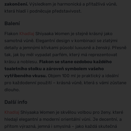
zakončení.
Výsledkem je harmonická a přitažlivá vůně,
která hladí i podněcuje představivost.
Balení
Flakon
Khadlaj
Shiyaaka Women je stejně krásný jako
samotná vůně. Elegantní design v kombinaci se zlatými
detaily a jemnými křivkami působí luxusně a ženský. Přesně
tak, jak by měl vypadat parfém, který má reprezentovat
krásu a noblesu.
Flakon se stane ozdobou každého
toaletního stolku a zároveň symbolem vašeho
vytříbeného vkusu.
Objem 100 ml je praktický a ideální
pro každodenní použití – krásná vůně, která s vámi zůstane
dlouho.
Další info
Khadlaj
Shiyaaka Women je skvělou volbou pro ženy, které
hledají elegantní a moderní orientální vůni. Je decentní, a
přitom výrazná, jemná i smyslná – jako každá skutečná