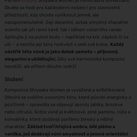
Parfém
Khadlaj
Shiyaaka Women je mimořádně univerzální.
Skvěle se hodí pro každodenní nošení i pro slavnostní
příležitosti, kdy chcete vyniknout jemně, ale
nezapomenutelně. Její decentní, avšak smyslný charakter
oceníte jak při ranní kávě, tak i během večerního rande.
Aplikujte ji na pulzní body – například na krk, zápěstí či za
uši – a nechte její tóny rozkvést v celé své kráse.
Každý
nástřik této vůně je jako dotek sametu – příjemný,
elegantní a uklidňující.
Díky své harmonické kompozici
nezatíží, ale přitom dlouho vydrží.
Složení
Kompozice Shiyaaka Women je vyvážená a sofistikovaná.
Otevírá se svěžími ovocnými tóny, které působí energicky a
pozitivně – zpravidla se objevují akordy jablka, broskve
nebo citrusů. Srdce vůně je květinové, plné jasmínu, růže a
konvalinky, které dodávají parfému ženský a něžný
charakter.
Základ tvoří hřejivá ambra, bílé pižmo a
vanilka, jež dodávají vůni smyslnost a jemné orientální