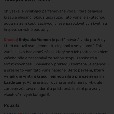
Shiyaaka je vynikající parfémovaná voda, která oslavuje
krásu a eleganci okouzlující růže. Tato vůně je skutečnou
ódou na ženskost, zachycující esenci rozkvetlých květin a
hřejivé, smyslné podtóny.
Khadlaj
Shiyaaka Women
je parfémovaná voda pro ženy,
která okouzlí svou jemností, elegancí a smyslností. Tato
vůně je jako hedvábný závoj, který se s lehkostí vine kolem
vašeho těla a zanechává za sebou stopu ženskosti a
sofistikovanosti. Shiyaaka v překladu znamená „elegance“ –
a přesně to vám tato vůně nabídne.
Je to parfém, který
vyjadřuje vnitřní krásu, jemnou sílu a přirozený šarm
každé ženy.
Vůně je inspirována orientálními prvky, ale
zároveň zůstává moderní a přístupná, ideální pro ženy
všech věkových kategorií.
Použití