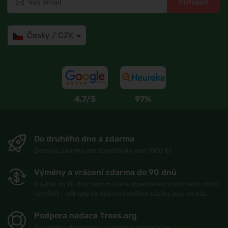
Přihlásit
Česky / CZK
4,7/5
97%
Do druhého dne a zdarma
Doprava zdarma pro objednávky nad 1800 Kč
Výměny a vrácení zdarma do 90 dnů
Kdykoli do 90 dnů nám můžete objednávku vrátit nebo zboží
vyměnit - náklady na dopravu zpětné zásilky jsou na nás
Podpora nadace Trees.org
Za každou objednávku vysadíme strom! Více
O nás
.