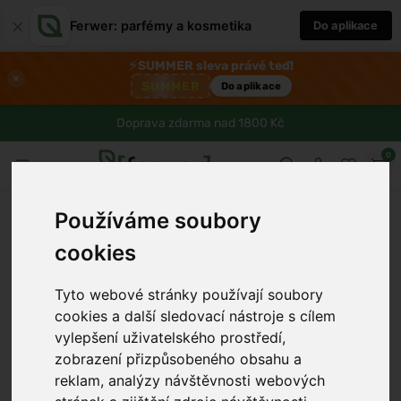
×
Ferwer: parfémy a kosmetika
Do aplikace
⚡
SUMMER sleva právě teď!
×
SUMMER
Do aplikace
Doprava zdarma nad 1800 Kč
0
Používáme soubory
cookies
Tyto webové stránky používají soubory
cookies a další sledovací nástroje s cílem
vylepšení uživatelského prostředí,
zobrazení přizpůsobeného obsahu a
reklam, analýzy návštěvnosti webových