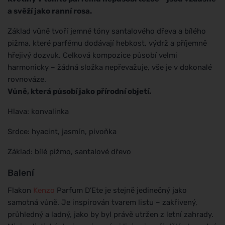
a svěží jako ranní rosa.
Základ vůně tvoří jemné tóny santalového dřeva a bílého
pižma, které parfému dodávají hebkost, výdrž a příjemně
hřejivý dozvuk. Celková kompozice působí velmi
harmonicky – žádná složka nepřevažuje, vše je v dokonalé
rovnováze.
Vůně, která působí jako přírodní objetí.
Hlava: konvalinka
Srdce: hyacint, jasmín, pivoňka
Základ: bílé pižmo, santalové dřevo
Balení
Flakon
Kenzo
Parfum D’Ete je stejně jedinečný jako
samotná vůně. Je inspirován tvarem listu – zakřivený,
průhledný a ladný, jako by byl právě utržen z letní zahrady.