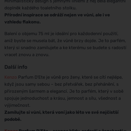
Minimalistický design s jemnými liniemi z něj dělá elegantní
doplněk každého toaletního stolku.
Přírodní inspirace se odráží nejen ve vůni, ale i ve
vzhledu flakonu.
Balení o objemu 75 ml je ideální pro každodenní použití,
aniž byste se musela bát, že vůně brzy dojde. Je to parfém,
který si snadno zamilujete a ke kterému se budete s radostí
vracet znovu a znovu.
Další info
Kenzo
Parfum D'Ete je vůně pro ženy, které se cítí nejlépe,
když jsou samy sebou – bez přetvářek, bez přehánění, s
přirozeným šarmem a elegancí. Je to parfém, který v sobě
spojuje jednoduchost a krásu, jemnost a sílu, všednost a
výjimečnost.
Zamilujte si vůni, která voní jako léto ve své nejčistší
podobě.
Kenzo
Parfum D’Ete – esence klidu, radosti a ženskosti v