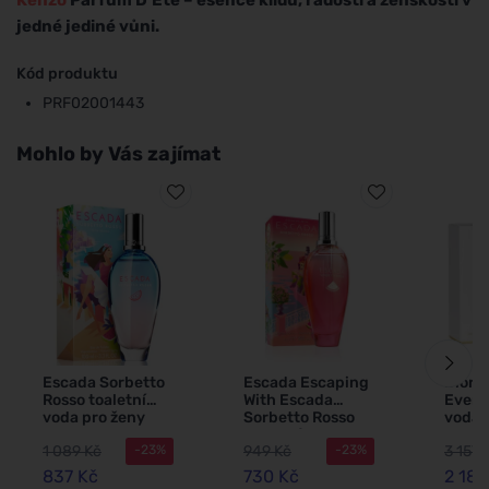
jedné jediné vůni.
Kód produktu
PRF02001443
Mohlo by Vás zajímat
Escada Sorbetto
Escada Escaping
Dior 
Rosso toaletní
With Escada
Ever D
voda pro ženy
Sorbetto Rosso
voda
100 ml
toaletní voda pro
1 089 Kč
949 Kč
3 157 
-23%
-23%
ženy 100 ml
837 Kč
730 Kč
2 189