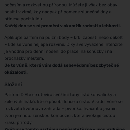
počasím a rozkvetlou přírodou. Můžete ji však bez obav
nosit i v zimě, kdy naopak připomene slunečné dny a
přinese pocit klidu.
Každý den se s ní promění v okamžik radosti a lehkosti.
Aplikujte parfém na pulzní body – krk, zápěstí nebo dekolt
– kde se vůně nejlépe rozvine. Díky své vyvážené intenzitě
je vhodná pro denní nošení do práce, na schůzky i na
procházky městem.
Je to vůně, která vám dodá sebevědomí bez zbytečné
okázalosti.
Složení
Parfum D’Ete se otevírá svěžími tóny listů konvalinky a
zelených lístků, které působí lehce a čistě. V srdci vůně se
rozkvétá květinová zahrada – pivoňka, hyacint a jasmín
tvoří jemnou, ženskou kompozici, která evokuje čistou
krásu přírody.
Květiny v tomto parfému nepůsobí těžce – jsou vzdušné