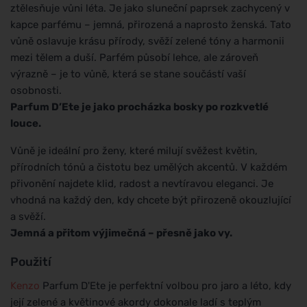
ztělesňuje vůni léta. Je jako sluneční paprsek zachycený v
kapce parfému – jemná, přirozená a naprosto ženská. Tato
vůně oslavuje krásu přírody, svěží zelené tóny a harmonii
mezi tělem a duší. Parfém působí lehce, ale zároveň
výrazně – je to vůně, která se stane součástí vaší
osobnosti.
Parfum D’Ete je jako procházka bosky po rozkvetlé
louce.
Vůně je ideální pro ženy, které milují svěžest květin,
přírodních tónů a čistotu bez umělých akcentů. V každém
přivonění najdete klid, radost a nevtíravou eleganci. Je
vhodná na každý den, kdy chcete být přirozeně okouzlující
a svěží.
Jemná a přitom výjimečná – přesně jako vy.
Použití
Kenzo
Parfum D'Ete je perfektní volbou pro jaro a léto, kdy
její zelené a květinové akordy dokonale ladí s teplým