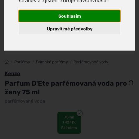
stránek a zjištění zdroje návštěvnosti.
Souhlasím
Upravit mé předvolby
/
Parfémy
/
Dámské parfémy
/
Parfémované vody
Kenzo
Parfum D'Ete parfémovaná voda pro
ženy 75 ml
parfémovaná voda
75 ml
1 427 Kč
Skladem