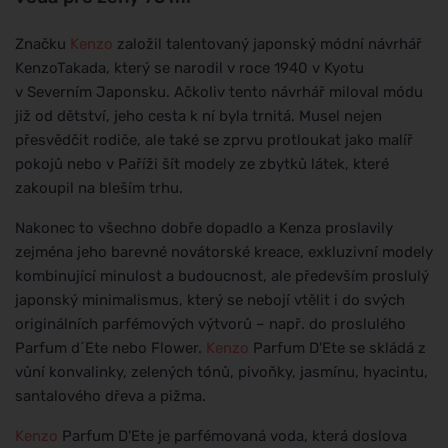
Značku
Kenzo
založil talentovaný japonský módní návrhář
KenzoTakada, který se narodil v roce 1940 v Kyotu
v Severním Japonsku. Ačkoliv tento návrhář miloval módu
již od dětství, jeho cesta k ní byla trnitá. Musel nejen
přesvědčit rodiče, ale také se zprvu protloukat jako malíř
pokojů nebo v Paříži šít modely ze zbytků látek, které
zakoupil na bleším trhu.
Nakonec to všechno dobře dopadlo a Kenza proslavily
zejména jeho barevné novátorské kreace, exkluzivní modely
kombinující minulost a budoucnost, ale především proslulý
japonský minimalismus, který se nebojí vtělit i do svých
originálních parfémových výtvorů – např. do proslulého
Parfum d´Ete nebo Flower.
Kenzo
Parfum D'Ete se skládá z
vůní konvalinky, zelených tónů, pivoňky, jasmínu, hyacintu,
santalového dřeva a pižma.
Kenzo
Parfum D'Ete je parfémovaná voda, která doslova