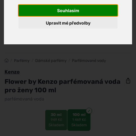
Souhlasím
Upravit mé předvolby
/
Parfémy
/
Dámské parfémy
/
Parfémované vody
Kenzo
Flower by Kenzo parfémovaná voda
pro ženy 100 ml
parfémovaná voda
30 ml
100 ml
949 Kč
1 469 Kč
Skladem
Skladem