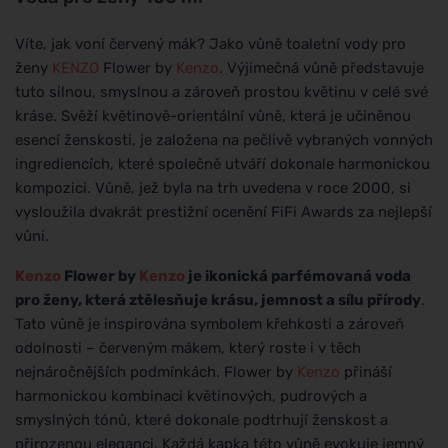
Víte, jak voní červený mák? Jako vůně toaletní vody pro
ženy
KENZO
Flower by
Kenzo
. Výjimečná vůně představuje
tuto silnou, smyslnou a zároveň prostou květinu v celé své
kráse. Svěží květinově-orientální vůně, která je učiněnou
esencí ženskosti, je založena na pečlivě vybraných vonných
ingrediencích, které společně utváří dokonale harmonickou
kompozici. Vůně, jež byla na trh uvedena v roce 2000, si
vysloužila dvakrát prestižní ocenění FiFi Awards za nejlepší
vůni.
Kenzo
Flower by
Kenzo
je ikonická parfémovaná voda
pro ženy, která ztělesňuje krásu, jemnost a sílu přírody
.
Tato vůně je inspirována symbolem křehkosti a zároveň
odolnosti – červeným mákem, který roste i v těch
nejnáročnějších podmínkách. Flower by
Kenzo
přináší
harmonickou kombinaci květinových, pudrových a
smyslných tónů, které dokonale podtrhují ženskost a
přirozenou eleganci. Každá kapka této vůně evokuje jemný