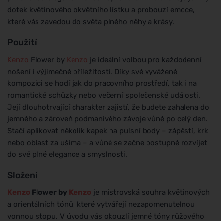
dotek květinového okvětního lístku a probouzí emoce,
které vás zavedou do světa plného něhy a krásy.
Použití
Kenzo
Flower by
Kenzo
je ideální volbou pro každodenní
nošení i výjimečné příležitosti. Díky své vyvážené
kompozici se hodí jak do pracovního prostředí, tak i na
romantické schůzky nebo večerní společenské události.
Její dlouhotrvající charakter zajistí, že budete zahalena do
jemného a zároveň podmanivého závoje vůně po celý den.
Stačí aplikovat několik kapek na pulsní body – zápěstí, krk
nebo oblast za ušima – a vůně se začne postupně rozvíjet
do své plné elegance a smyslnosti.
Složení
Kenzo
Flower by
Kenzo
je mistrovská souhra květinových
a orientálních tónů, které vytvářejí nezapomenutelnou
vonnou stopu. V úvodu vás okouzlí jemné tóny růžového