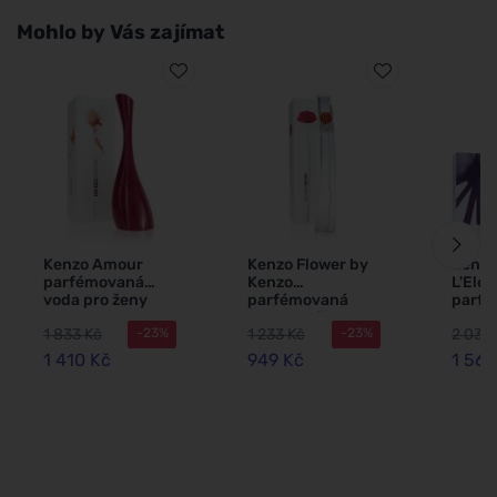
Mohlo by Vás zajímat
Kenzo Amour
Kenzo Flower by
Kenzo
parfémovaná
Kenzo
L'Ele
voda pro ženy
parfémovaná
parf
100 ml
voda pro ženy 30
voda 
1 833 Kč
1 233 Kč
2 039
-23%
-23%
ml
100 m
1 410 Kč
949 Kč
1 568