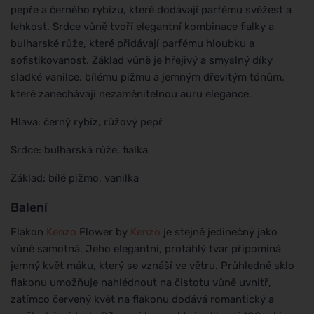
pepře a černého rybízu, které dodávají parfému svěžest a
lehkost. Srdce vůně tvoří elegantní kombinace fialky a
bulharské růže, které přidávají parfému hloubku a
sofistikovanost. Základ vůně je hřejivý a smyslný díky
sladké vanilce, bílému pižmu a jemným dřevitým tónům,
které zanechávají nezaměnitelnou auru elegance.
Hlava: černý rybíz, růžový pepř
Srdce: bulharská růže, fialka
Základ: bílé pižmo, vanilka
Balení
Flakon
Kenzo
Flower by
Kenzo
je stejně jedinečný jako
vůně samotná. Jeho elegantní, protáhlý tvar připomíná
jemný květ máku, který se vznáší ve větru. Průhledné sklo
flakonu umožňuje nahlédnout na čistotu vůně uvnitř,
zatímco červený květ na flakonu dodává romantický a