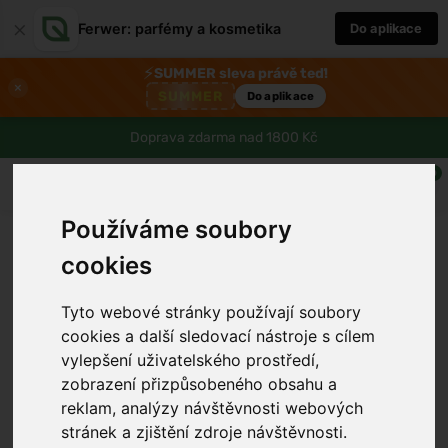
×
Ferwer: parfémy a kosmetika
Do aplikace
⚡
SUMMER sleva právě teď!
×
SUMMER
Do aplikace
Doprava zdarma nad 1800 Kč
0
Používáme soubory
cookies
Tyto webové stránky používají soubory
cookies a další sledovací nástroje s cílem
vylepšení uživatelského prostředí,
zobrazení přizpůsobeného obsahu a
reklam, analýzy návštěvnosti webových
stránek a zjištění zdroje návštěvnosti.