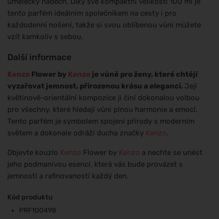
umělecký nádech. Díky své kompaktní velikosti 100 ml je
tento parfém ideálním společníkem na cesty i pro
každodenní nošení, takže si svou oblíbenou vůni můžete
vzít kamkoliv s sebou.
Další informace
Kenzo
Flower by
Kenzo
je vůně pro ženy, které chtějí
vyzařovat jemnost, přirozenou krásu a eleganci.
Její
květinově-orientální kompozice ji činí dokonalou volbou
pro všechny, které hledají vůni plnou harmonie a emocí.
Tento parfém je symbolem spojení přírody s moderním
světem a dokonale odráží ducha značky
Kenzo
.
Objevte kouzlo
Kenzo
Flower by
Kenzo
a nechte se unést
jeho podmanivou esencí, která vás bude provázet s
jemností a rafinovaností každý den.
Kód produktu
PRF100498