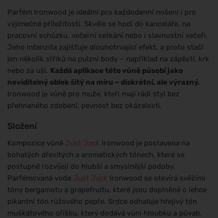
Parfém Ironwood je ideální pro každodenní nošení i pro
výjimečné příležitosti. Skvěle se hodí do kanceláře, na
pracovní schůzku, večerní setkání nebo i slavnostní večeři.
Jeho intenzita zajišťuje dlouhotrvající efekt, a proto stačí
jen několik střiků na pulzní body – například na zápěstí, krk
nebo za uši.
Každá aplikace této vůně působí jako
neviditelný oblek šitý na míru – diskrétní, ale výrazný.
Ironwood je vůně pro muže, kteří mají rádi styl bez
přehnaného zdobení, pevnost bez okázalosti.
Složení
Kompozice vůně
Just Jack
Ironwood je postavena na
bohatých dřevitých a aromatických tónech, které se
postupně rozvíjejí do hlubší a smyslnější podoby.
Parfémovaná voda
Just Jack
Ironwood se otevírá svěžími
tóny bergamotu a grapefruitu, které jsou doplněné o lehce
pikantní tón růžového pepře. Srdce odhaluje hřejivý tón
muškátového oříšku, který dodává vůni hloubku a půvab.