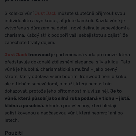
S kolekcí vůní
Just Jack
můžete skutečně přijmout svou
individualitu a vyniknout, ať jdete kamkoli. Každá vůně je
vytvořena s důrazem na detail, nově definuje sebevědomí a
charisma. Každý střik podpoří vaši sebejistotu a zajistí, že
zanecháte trvalý dojem.
Just Jack
Ironwood
je parfémovaná voda pro muže, která
představuje dokonalé ztělesnění elegance, síly a klidu. Tato
vůně je hluboká, charismatická a mužná – jako pevný
strom, který odolává všem bouřím. Ironwood není o křiku,
ale o tichém sebevědomí, o muži, který nemusí nic
dokazovat, protože jeho přítomnost mluví za něj.
Je to
vůně, která působí jako silná ruka podaná v tichu – jistá,
klidná a působivá.
Vhodná pro všechny, kteří hledají
sofistikovanou a nadčasovou vůni, která neomrzí ani po
letech.
Použití