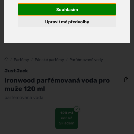
Souhlasím
Upravit mé předvolby
/
Parfémy
/
Pánské parfémy
/
Parfémované vody
Just Jack
Ironwood parfémovaná voda pro
muže 120 ml
parfémovaná voda
120 ml
662 Kč
Skladem