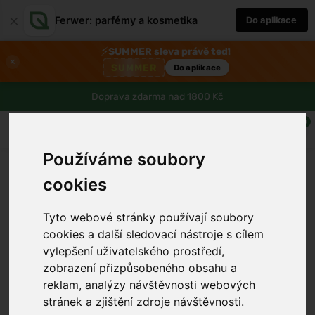
×
Ferwer: parfémy a kosmetika
Do aplikace
⚡
SUMMER sleva právě teď!
×
SUMMER
Do aplikace
Doprava zdarma nad 1800 Kč
0
Používáme soubory
cookies
Tyto webové stránky používají soubory
cookies a další sledovací nástroje s cílem
vylepšení uživatelského prostředí,
zobrazení přizpůsobeného obsahu a
reklam, analýzy návštěvnosti webových
stránek a zjištění zdroje návštěvnosti.