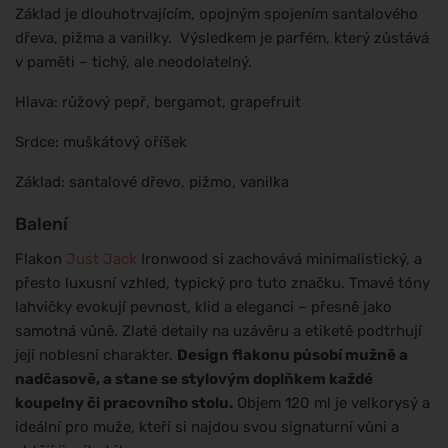
Základ je dlouhotrvajícím, opojným spojením santalového
dřeva, pižma a vanilky. Výsledkem je parfém, který zůstává
v paměti – tichý, ale neodolatelný.
Hlava: růžový pepř, bergamot, grapefruit
Srdce: muškátový oříšek
Základ: santalové dřevo, pižmo, vanilka
Balení
Flakon
Just Jack
Ironwood si zachovává minimalistický, a
přesto luxusní vzhled, typický pro tuto značku. Tmavé tóny
lahvičky evokují pevnost, klid a eleganci – přesně jako
samotná vůně. Zlaté detaily na uzávěru a etiketě podtrhují
její noblesní charakter.
Design flakonu působí mužně a
nadčasově, a stane se stylovým doplňkem každé
koupelny či pracovního stolu.
Objem 120 ml je velkorysý a
ideální pro muže, kteří si najdou svou signaturní vůni a