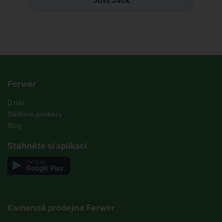
Just Jack
Ferwer
O nás
Dárkové poukazy
Blog
Stáhněte si aplikaci
Get it on
Google Play
Kamenná prodejna Ferwer