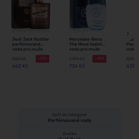
Just Jack Rustler
Mercedes-Benz
Paco 
parfémovaná
The Move toaletní
Paco 
voda pro muže
voda pro muže
voda 
120 ml
100 ml
ml
860 Kč
1 194 Kč
829 K
-23%
-38%
662 Kč
736 Kč
638 
Zpět do kategorie
Parfémované vody
Značka