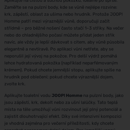
Aplikujte na čistou a suchou pokožku, ideálně po sprše.
Zaměřte se na pulzní body, kde se vůně nejlépe rozvine:
krk, zápěstí, oblast za ušima nebo hrudník. Protože JOOP!
Homme patří mezi výraznější vůně, doporučuji začít
střídmě – pro běžné nošení často stačí 1–3 střiky. Na večer
nebo do chladnějšího počasí můžete přidat jeden střik
navíc, ale vždy je lepší dávkovat s citem, aby vůně působila
elegantně a nevtíravě. Po aplikaci vůni netřete, aby se
neporušil její vývoj na pokožce. Pro delší výdrž pomáhá
lehce hydratovaná pokožka (například neparfémovaným
krémem). Pokud chcete jemnější stopu, aplikujte spíše na
hrudník pod oblečení; pokud chcete výraznější dojem,
zvolte krk.
Aplikujte toaletní vodu
JOOP! Homme
na pulzní body, jako
jsou zápěstí, krk, dekolt nebo za ušní lalůčky. Tato teplá
místa na těle umožňují vůni rozvinout její plný potenciál a
zajistit dlouhotrvající efekt. Díky své intenzivní kompozici
je vhodná zejména pro večerní příležitosti, kdy chcete