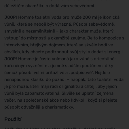
důležitém okamžiku a dodá vám sebevědomí.
JOOP! Homme toaletní voda pro muže 200 ml je ikonická
vůně, která se nebojí být výrazná. Působí sebevědomě,
smyslně a nezaměnitelně – jako charakter muže, který
vstoupí do místnosti a okamžitě zaujme. Je to kompozice s
intenzivním, hřejivým dojmem, která se skvěle hodí ve
chvílích, kdy chcete podtrhnout svůj styl a dodat si energii.
JOOP! Homme je často vnímaná jako vůně s orientálně-
kořeněným vyzněním a jemně sladším podtónem, díky
čemuž působí velmi přitažlivě a „podpisově“. Nejde o
nenápadnou klasiku do pozadí – naopak, tato toaletní voda
je pro muže, kteří mají rádi originalitu a chtějí, aby jejich
vůně byla zapamatovatelná. Skvěle se uplatní zejména
večer, na společenské akce nebo kdykoli, když si přejete
působit odvážněji a charismaticky.
Použití