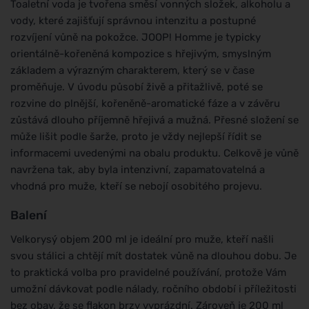
Toaletní voda je tvořena směsí vonných složek, alkoholu a
vody, které zajišťují správnou intenzitu a postupné
rozvíjení vůně na pokožce. JOOP! Homme je typicky
orientálně-kořeněná kompozice s hřejivým, smyslným
základem a výrazným charakterem, který se v čase
proměňuje. V úvodu působí živě a přitažlivě, poté se
rozvine do plnější, kořeněně-aromatické fáze a v závěru
zůstává dlouho příjemně hřejivá a mužná. Přesné složení se
může lišit podle šarže, proto je vždy nejlepší řídit se
informacemi uvedenými na obalu produktu. Celkově je vůně
navržena tak, aby byla intenzivní, zapamatovatelná a
vhodná pro muže, kteří se nebojí osobitého projevu.
Balení
Velkorysý objem 200 ml je ideální pro muže, kteří našli
svou stálici a chtějí mít dostatek vůně na dlouhou dobu. Je
to praktická volba pro pravidelné používání, protože Vám
umožní dávkovat podle nálady, ročního období i příležitosti
bez obav, že se flakon brzy vyprázdní. Zároveň je 200 ml