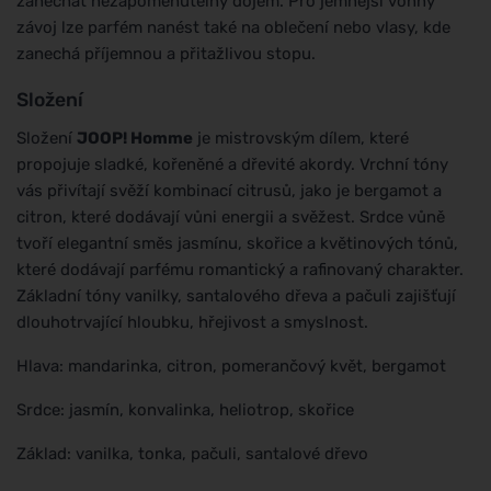
zanechat nezapomenutelný dojem. Pro jemnější vonný
závoj lze parfém nanést také na oblečení nebo vlasy, kde
zanechá příjemnou a přitažlivou stopu.
Složení
Složení
JOOP! Homme
je mistrovským dílem, které
propojuje sladké, kořeněné a dřevité akordy. Vrchní tóny
vás přivítají svěží kombinací citrusů, jako je bergamot a
citron, které dodávají vůni energii a svěžest. Srdce vůně
tvoří elegantní směs jasmínu, skořice a květinových tónů,
které dodávají parfému romantický a rafinovaný charakter.
Základní tóny vanilky, santalového dřeva a pačuli zajišťují
dlouhotrvající hloubku, hřejivost a smyslnost.
Hlava: mandarinka, citron, pomerančový květ, bergamot
Srdce: jasmín, konvalinka, heliotrop, skořice
Základ: vanilka, tonka, pačuli, santalové dřevo