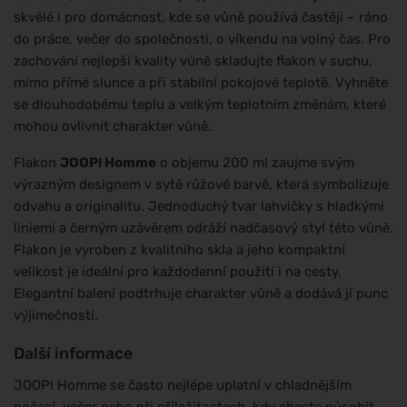
skvělé i pro domácnost, kde se vůně používá častěji – ráno
do práce, večer do společnosti, o víkendu na volný čas. Pro
zachování nejlepší kvality vůně skladujte flakon v suchu,
mimo přímé slunce a při stabilní pokojové teplotě. Vyhněte
se dlouhodobému teplu a velkým teplotním změnám, které
mohou ovlivnit charakter vůně.
Flakon
JOOP! Homme
o objemu 200 ml zaujme svým
výrazným designem v sytě růžové barvě, která symbolizuje
odvahu a originalitu. Jednoduchý tvar lahvičky s hladkými
liniemi a černým uzávěrem odráží nadčasový styl této vůně.
Flakon je vyroben z kvalitního skla a jeho kompaktní
velikost je ideální pro každodenní použití i na cesty.
Elegantní balení podtrhuje charakter vůně a dodává jí punc
výjimečnosti.
Další informace
JOOP! Homme se často nejlépe uplatní v chladnějším
počasí, večer nebo při příležitostech, kdy chcete působit