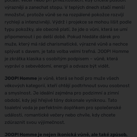
výrazněji a zanechat stopu. V teplých dnech stačí menší
množství, protože vůně se na rozpálené pokožce rozvíjí
rychleji a intenzivněji. Výdrž i projekce se mohou lišit podle
typu pokožky, ale obecně platí, že jde o vůni, která se umí
připomenout i po delší době. Pokud hledáte dárek pro
muže, který má rád charismatické, výrazné vůně a nechce
splývat s davem, je tato volba velmi trefná. JOOP! Homme
je zkrátka klasika s osobitým podpisem – vůně, která
vypráví o sebevědomí, energii a odvaze být vidět.
JOOP! Homme
je vůně, která se hodí pro muže všech
věkových kategorií, kteří chtějí podtrhnout svou osobnost
a smyslnost. Je ideální zejména pro podzimní a zimní
období, kdy její hřejivé tóny dokonale vyniknou. Tato
toaletní voda je perfektním doplňkem pro společenské
události, romantické večery nebo chvíle, kdy chcete
zdůraznit svou výjimečnost.
JOOP! Homme je nejen ikonická vůně, ale také způsob,