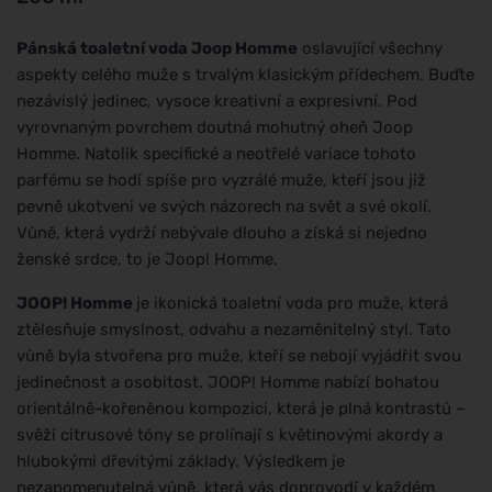
Pánská toaletní voda Joop Homme
oslavující všechny
aspekty celého muže s trvalým klasickým přídechem. Buďte
nezávislý jedinec, vysoce kreativní a expresivní. Pod
vyrovnaným povrchem doutná mohutný oheň Joop
Homme. Natolik specifické a neotřelé variace tohoto
parfému se hodí spíše pro vyzrálé muže, kteří jsou již
pevně ukotveni ve svých názorech na svět a své okolí.
Vůně, která vydrží nebývale dlouho a získá si nejedno
ženské srdce, to je Joop! Homme.
JOOP! Homme
je ikonická toaletní voda pro muže, která
ztělesňuje smyslnost, odvahu a nezaměnitelný styl. Tato
vůně byla stvořena pro muže, kteří se nebojí vyjádřit svou
jedinečnost a osobitost. JOOP! Homme nabízí bohatou
orientálně-kořeněnou kompozici, která je plná kontrastů –
svěží citrusové tóny se prolínají s květinovými akordy a
hlubokými dřevitými základy. Výsledkem je
nezapomenutelná vůně, která vás doprovodí v každém