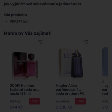
jak vyjádřit své sebevědomí a jedinečnost.
Kód produktu
PRF299164
Mohlo by Vás zajímat
JOOP! Homme
Mugler Alien
Mugle
toaletní voda pro
parfémovaná
parf
muže 125 ml
voda pro ženy 90
voda 
ml plnitelný
100 ml
837 Kč
3 588 Kč
4 101 
-23%
-34%
flakón
flakó
644 Kč
2 380 Kč
3 00