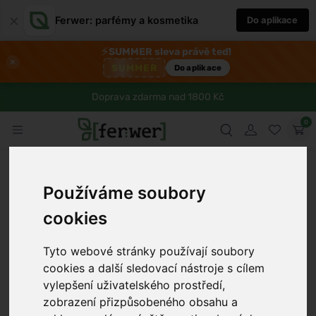
×
Ferwer: parfémy a kosmetika
Do aplikace
⚡
SUMMER sleva právě teď!
×
SUMMER
Do aplikace
Doprava zdarma nad 1800 Kč
0
Používáme soubory
cookies
Tyto webové stránky používají soubory
cookies a další sledovací nástroje s cílem
vylepšení uživatelského prostředí,
zobrazení přizpůsobeného obsahu a