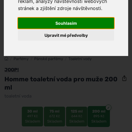
reklam, analýzy návštěvnosti webových
stránek a zjištění zdroje návštěvnosti.
Souhlasím
Upravit mé předvolby
/
Parfémy
/
Pánské parfémy
/
Toaletní vody
JOOP!
Homme toaletní voda pro muže 200
ml
toaletní voda
30 ml
75 ml
125 ml
200 ml
497 Kč
672 Kč
644 Kč
895 Kč
Skladem
Skladem
Skladem
Skladem