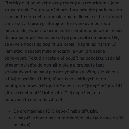
Éterický olej používejte vždy ředěný a s respektem k jeho
koncentraci. Pro provonění prostoru přidejte pár kapek do
aromadifuzéru nebo aromalampy podle velikosti místnosti
a intenzity, kterou preferujete. Pro venkovní pohodu
můžete olej využít také do misky s vodou u posezení nebo
do aroma odpařovače, pokud jej používáte na terase. Olej
se skvěle hodí i do doplňků s kapslí (například náramků),
kam stačí nakapat malé množství a vůni průběžně
obnovovat. Pokud chcete olej použít na pokožku, vždy jej
předem nařeďte do nosného oleje a proveďte test
snášenlivosti na malé ploše; vyhněte se očím, sliznicím a
citlivým partiím. U dětí, těhotných a citlivých osob
postupujte obzvlášť opatrně a volte raději nepřímé použití
(difuzér) nebo nižší intenzitu. Olej nepožívejte a
uchovávejte mimo dosah dětí.
Do aromalampy (3-5 kapek) nebo difuzéru.
K masáži v kombinaci s rostlinnými oleji (6 kapek do 30
ml oleje).