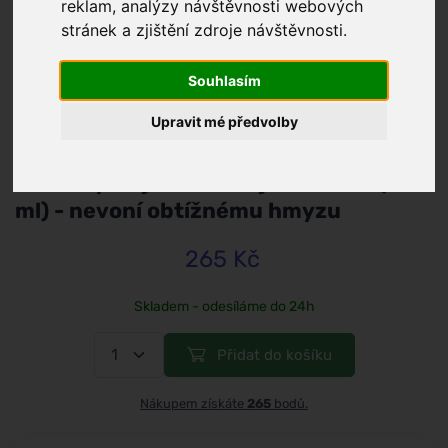
reklam, analýzy návštěvnosti webových
stránek a zjištění zdroje návštěvnosti.
Souhlasím
/
Tělo a hygiena
Upravit mé předvolby
Incognito
Éterický olej Citronela jávská BIO (10
ml) - nevoní obtížnému hmyzu
265 Kč
Skladem - odesíláme do 24h
Přidat do košíku
Nákupem získáte
265
bodů.