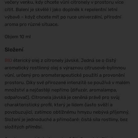
večery venku, kdy chcete vůni citronely v prostoru více
cítit. Balení je skvělé i jako doplněk k repelentní letní
výbavě – když chcete mít po ruce univerzální, přírodní
aroma pro různé situace.
Objem 10 ml
Složení
BIO
éterický olej z citronely jávské. Jedná se o čistý
aromatický rostlinný olej s výraznou citrusově-bylinnou
vůní, určený pro aromaterapeutické použití a provonění
prostoru. Díky své přirozené intenzitě se používá v malém
množství a nejčastěji nepřímo (difuzér, aromalampa,
odpařovač). Citronela jávská je ceněná právě pro svůj
charakteristický profil, který je lidem často svěží a
povzbuzující, zatímco obtížnému hmyzu nebývá příjemný.
Složení je jednoduché a přímočaré: čistá síla rostliny, bez
složitých příměsí.