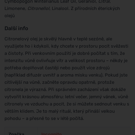
Cymbopogon Winterianus Leaf Oil, Geraniol
, Citral
,
Limonene
, Citronellol
, Linalool
.
Z přírodních éterických
olejů
Další info
Citronelový olej je skvělý hlavně v teplé sezóně, ale
využijete ho i kdykoli, kdy chcete v prostoru pocit svěžesti
a čistoty. Při venkovním použití je dobré počítat s tím, že
intenzitu vůně ovlivňuje vítr a velikost prostoru – někdy je
potřeba doplňovat častěji nebo použít více zdrojů
(například difuzér uvnitř a aroma misku venku). Pokud jste
citlivější na vůně, začněte opravdu opatrně, protože
citronela je výrazná. Při správném zacházení však dokáže
vytvořit krásnou atmosféru: letní večer, jemný vánek, vůně
citronely ve vzduchu a pocit, že si můžete sednout venku s
větším klidem. Je to malý rituál, který přináší velkou
pohodu – a přesně to se v létě počítá.
Značka
Incognito