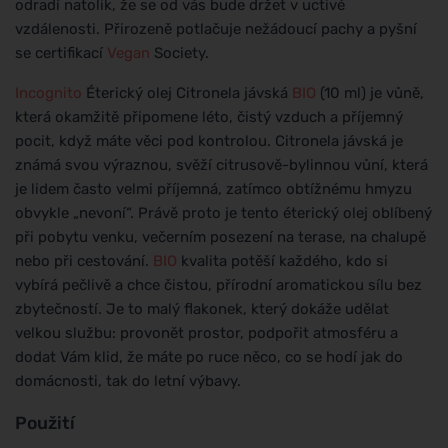
odradí natolik, že se od vás bude držet v uctivé
vzdálenosti. Přirozeně potlačuje nežádoucí pachy a pyšní
se certifikací
Vegan
Society.
Incognito
Éterický olej Citronela jávská
BIO
(10 ml) je vůně,
která okamžitě připomene léto, čistý vzduch a příjemný
pocit, když máte věci pod kontrolou. Citronela jávská je
známá svou výraznou, svěží citrusově-bylinnou vůní, která
je lidem často velmi příjemná, zatímco obtížnému hmyzu
obvykle „nevoní“. Právě proto je tento éterický olej oblíbený
při pobytu venku, večerním posezení na terase, na chalupě
nebo při cestování.
BIO
kvalita potěší každého, kdo si
vybírá pečlivě a chce čistou, přírodní aromatickou sílu bez
zbytečností. Je to malý flakonek, který dokáže udělat
velkou službu: provonět prostor, podpořit atmosféru a
dodat Vám klid, že máte po ruce něco, co se hodí jak do
domácnosti, tak do letní výbavy.
Použití