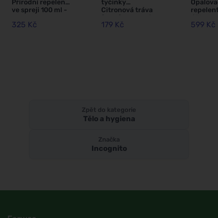
Přírodní repelent
tyčinky
Opalova
ve spreji 100 ml -
Citronová tráva
repelen
100% ochrana
(10 ks) - nevoní
účinkem
325 Kč
179 Kč
599 Kč
proti veškerému
obtížnému
(100 ml)
hmyzu
hmyzu
i pro dět
měsíců
Zpět do kategorie
Tělo a hygiena
Značka
Incognito