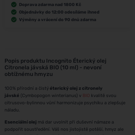
Doprava zdarma nad 1800 Kč
Objednávky do 12:00 odesíláme ihned
Výměny a vrácení do 90 dnů zdarma
Popis produktu
Incognito Éterický olej
Citronela jávská BIO (10 ml) - nevoní
obtížnému hmyzu
100% přírodní a čistý
éterický olej z citronely
jávské
(Cymbopogon winterianus) v
BIO
kvalitě svou
citrusovo-bylinnou vůní harmonizuje psychiku a zlepšuje
náladu.
Esenciální olej
má dar uvolnit při duševní námaze a
podpořit soustředění. Váš nos jistojistě potěší, hmyz ale