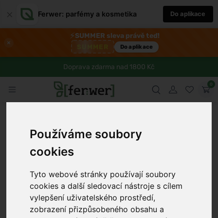
×
Ferwer: parfémy a kosmetika
Do aplikace
⚡
SUMMER sleva právě teď!
×
SUMMER
Do aplikace
Doprava zdarma nad 1800 Kč
0
Používáme soubory
cookies
Tyto webové stránky používají soubory
cookies a další sledovací nástroje s cílem
vylepšení uživatelského prostředí,
zobrazení přizpůsobeného obsahu a