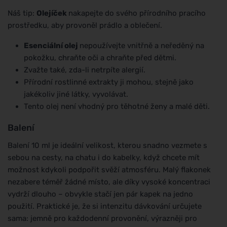
Náš tip:
Olejíček
nakapejte do svého přírodního pracího
prostředku, aby provoněl prádlo a oblečení.
Esenciální olej
nepoužívejte vnitřně a neředěný na
pokožku, chraňte oči a chraňte před dětmi.
Zvažte také, zda-li netrpíte alergií.
Přírodní rostlinné extrakty ji mohou, stejně jako
jakékoliv jiné látky, vyvolávat.
Tento olej není vhodný pro těhotné ženy a malé děti.
Balení
Balení 10 ml je ideální velikost, kterou snadno vezmete s
sebou na cesty, na chatu i do kabelky, když chcete mít
možnost kdykoli podpořit svěží atmosféru. Malý flakonek
nezabere téměř žádné místo, ale díky vysoké koncentraci
vydrží dlouho – obvykle stačí jen pár kapek na jedno
použití. Praktické je, že si intenzitu dávkování určujete
sama: jemně pro každodenní provonění, výrazněji pro