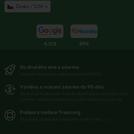
Česky / CZK
4,7/5
97%
Do druhého dne a zdarma
Doprava zdarma pro objednávky nad 1800 Kč
Výměny a vrácení zdarma do 90 dnů
Kdykoli do 90 dnů nám můžete objednávku vrátit nebo zboží
vyměnit - náklady na dopravu zpětné zásilky jsou na nás
Podpora nadace Trees.org
Za každou objednávku vysadíme strom! Více
O nás
.