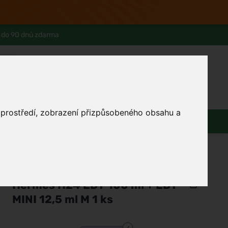
 do 90 dnů zdarma
0
Přihlásit se
Košík
Můj účet
Ferwer Club
Prodejna v Praze
Kontakty
o prostředí, zobrazení přizpůsobeného obsahu a
Domácnost
Dárky
Obuv / oblečení
/
Parfémy
/
Pánské parfémy
/
Dárkové kazety
Hermes
Hermès H24 EDT 100 ml + EDT
MINI 12,5 ml M 1 ks