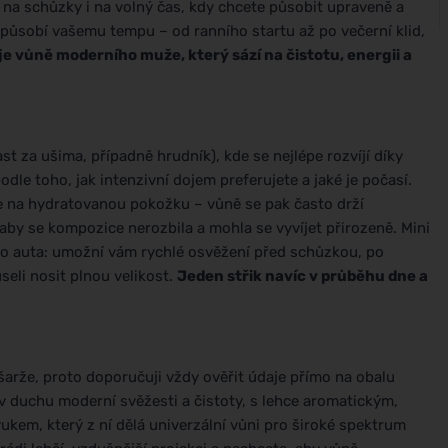
 na schůzky i na volný čas, kdy chcete působit upraveně a
způsobí vašemu tempu – od ranního startu až po večerní klid,
je vůně moderního muže, který sází na čistotu, energii a
ast za ušima, případně hrudník), kde se nejlépe rozvíjí díky
dle toho, jak intenzivní dojem preferujete a jaké je počasí.
e na hydratovanou pokožku – vůně se pak často drží
 aby se kompozice nerozbila a mohla se vyvíjet přirozeně. Mini
o do auta: umožní vám rychlé osvěžení před schůzkou, po
eli nosit plnou velikost.
Jeden střik navíc v průběhu dne a
šarže, proto doporučuji vždy ověřit údaje přímo na obalu
 duchu moderní svěžesti a čistoty, s lehce aromatickým,
kem, který z ní dělá univerzální vůni pro široké spektrum