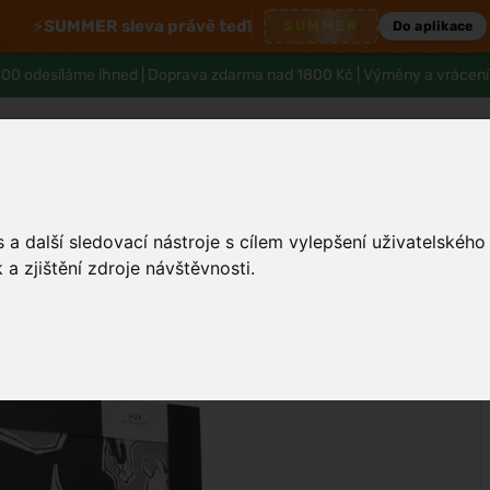
⚡
SUMMER sleva právě teď!
SUMMER
Do aplikace
00 odesíláme ihned |
Doprava zdarma nad 1800 Kč
| Výměny a vrácení
a další sledovací nástroje s cílem vylepšení uživatelskéh
Tělo a hygiena
Děti
Muži
Zdraví
a zjištění zdroje návštěvnosti.