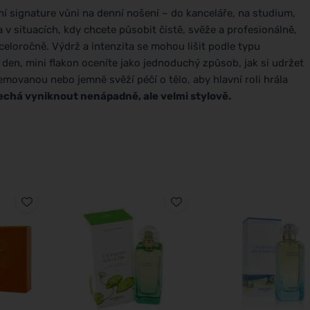
lní signature vůni na denní nošení – do kanceláře, na studium,
a v situacích, kdy chcete působit čistě, svěže a profesionálně,
celoročně. Výdrž a intenzita se mohou lišit podle typu
den, mini flakon oceníte jako jednoduchý způsob, jak si udržet
movanou nebo jemně svěží péčí o tělo, aby hlavní roli hrála
nechá vyniknout nenápadně, ale velmi stylově.