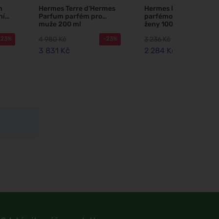
n
Hermes Terre d'Hermes
Hermes Barénia
ní
Parfum parfém pro
parfémovaná voda pro
muže 200 ml
ženy 100 ml
4 980 Kč
3 236 Kč
-23%
-23%
-2
3 831 Kč
2 284 Kč