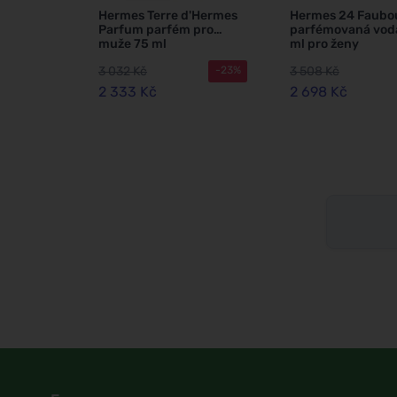
Hermes Terre d'Hermes
Hermes 24 Faubo
Parfum parfém pro
parfémovaná vod
muže 75 ml
ml pro ženy
3 032 Kč
3 508 Kč
-23%
2 333 Kč
2 698 Kč