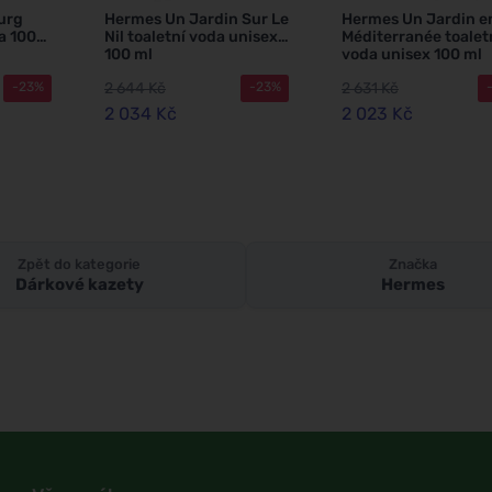
urg
Hermes Un Jardin Sur Le
Hermes Un Jardin e
a 100
Nil toaletní voda unisex
Méditerranée toalet
100 ml
voda unisex 100 ml
2 644 Kč
2 631 Kč
-23%
-23%
2 034 Kč
2 023 Kč
Zpět do kategorie
Značka
Dárkové kazety
Hermes