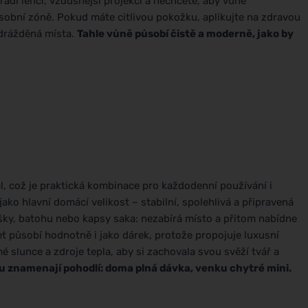
 rádi lehčí, vzdušnější projekci a nechcete, aby vůně
sobní zóně. Pokud máte citlivou pokožku, aplikujte na zdravou
odrážděná místa.
Tahle vůně působí čistě a moderně, jako by
, což je praktická kombinace pro každodenní používání i
jako hlavní domácí velikost – stabilní, spolehlivá a připravená
tašky, batohu nebo kapsy saka: nezabírá místo a přitom nabídne
et působí hodnotně i jako dárek, protože propojuje luxusní
é slunce a zdroje tepla, aby si zachovala svou svěží tvář a
tu znamenají pohodlí: doma plná dávka, venku chytré mini.