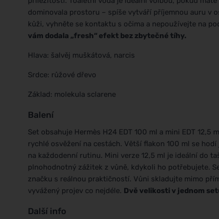
příležitostí. Toaletní voda je ideální volbou, pokud máte
dominovala prostoru – spíše vytváří příjemnou auru v o
kůži, vyhněte se kontaktu s očima a nepoužívejte na p
vám dodala „fresh“ efekt bez zbytečné tíhy.
Hlava: šalvěj muškátová, narcis
Srdce: růžové dřevo
Základ: molekula sclarene
Balení
Set obsahuje Hermès H24 EDT 100 ml a mini EDT 12,5 ml
rychlé osvěžení na cestách. Větší flakon 100 ml se hodí 
na každodenní rutinu. Mini verze 12,5 ml je ideální do 
plnohodnotný zážitek z vůně, kdykoli ho potřebujete. S
značku s reálnou praktičností. Vůni skladujte mimo přím
vyvážený projev co nejdéle.
Dvě velikosti v jednom se
Další info