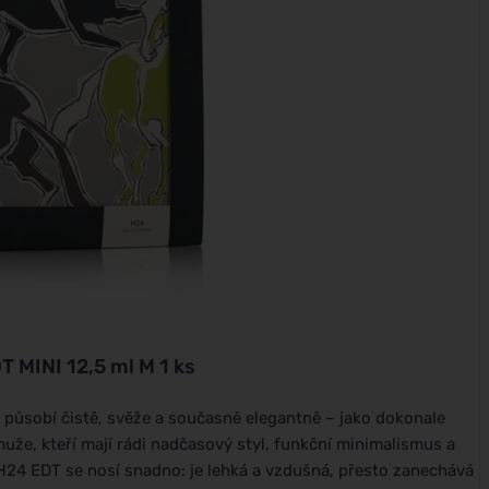
 MINI 12,5 ml M 1 ks
 působí čistě, svěže a současně elegantně – jako dokonale
uže, kteří mají rádi nadčasový styl, funkční minimalismus a
. H24 EDT se nosí snadno: je lehká a vzdušná, přesto zanechává