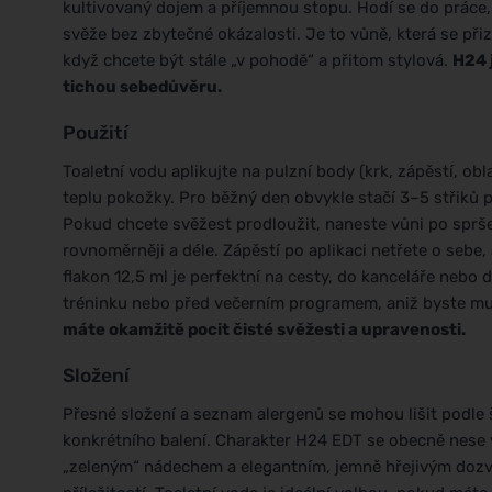
kultivovaný dojem a příjemnou stopu. Hodí se do práce,
svěže bez zbytečné okázalosti. Je to vůně, která se při
když chcete být stále „v pohodě“ a přitom stylová.
H24 
tichou sebedůvěru.
Použití
Toaletní vodu aplikujte na pulzní body (krk, zápěstí, obl
teplu pokožky. Pro běžný den obvykle stačí 3–5 střiků po
Pokud chcete svěžest prodloužit, naneste vůni po sprš
rovnoměrněji a déle. Zápěstí po aplikaci netřete o sebe,
flakon 12,5 ml je perfektní na cesty, do kanceláře neb
tréninku nebo před večerním programem, aniž byste mus
máte okamžitě pocit čisté svěžesti a upravenosti.
Složení
Přesné složení a seznam alergenů se mohou lišit podle 
konkrétního balení. Charakter H24 EDT se obecně nese v
„zeleným“ nádechem a elegantním, jemně hřejivým dozvu