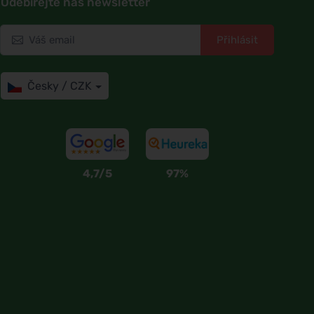
Odebírejte náš newsletter
Přihlásit
Česky / CZK
4,7/5
97%