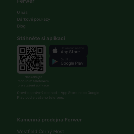
Ferwer
O nás
Dárkové poukazy
Blog
Stáhněte si aplikaci
Download on the
App Store
Get it on
Google Play
Naskenujte
mobilním telefonem
pro stažení aplikace
Otevře správný obchod – App Store nebo Google
Play podle vašeho telefonu.
Kamenná prodejna Ferwer
Westfield Černý Most