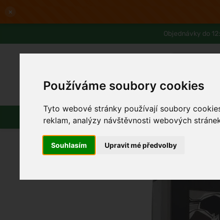
×
Objednávky do 12:
Používáme soubory cookies
Slevy až -80%
Blog
Lexikon
Tyto webové stránky používají soubory cookies 
Parfémy
Líčení
Vlasy
Pleť
reklam, analýzy návštěvnosti webových stránek 
Souhlasím
Upravit mé předvolby