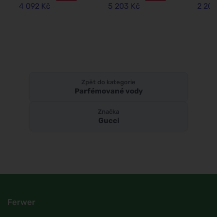
voda 
4 092 Kč
5 203 Kč
2 202
100 m
Zpět do kategorie
Parfémované vody
Značka
Gucci
Ferwer