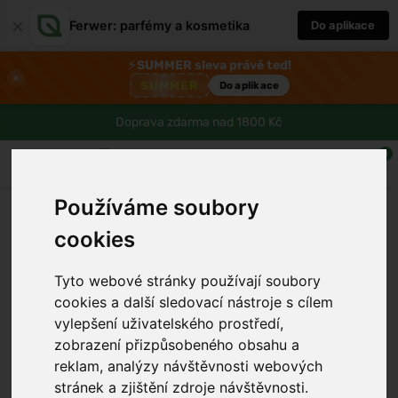
×
Ferwer: parfémy a kosmetika
Do aplikace
⚡
SUMMER sleva právě teď!
×
SUMMER
Do aplikace
Doprava zdarma nad 1800 Kč
0
Používáme soubory
cookies
Tyto webové stránky používají soubory
cookies a další sledovací nástroje s cílem
vylepšení uživatelského prostředí,
zobrazení přizpůsobeného obsahu a
reklam, analýzy návštěvnosti webových
stránek a zjištění zdroje návštěvnosti.