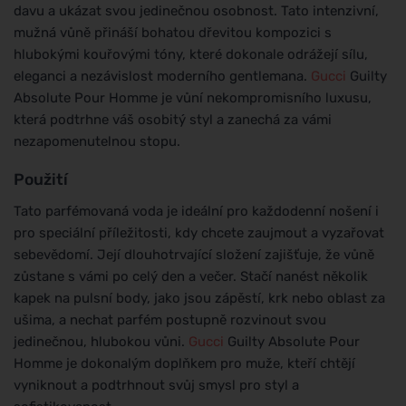
davu a ukázat svou jedinečnou osobnost. Tato intenzivní,
mužná vůně přináší bohatou dřevitou kompozici s
hlubokými kouřovými tóny, které dokonale odrážejí sílu,
eleganci a nezávislost moderního gentlemana.
Gucci
Guilty
Absolute Pour Homme je vůní nekompromisního luxusu,
která podtrhne váš osobitý styl a zanechá za vámi
nezapomenutelnou stopu.
Použití
Tato parfémovaná voda je ideální pro každodenní nošení i
pro speciální příležitosti, kdy chcete zaujmout a vyzařovat
sebevědomí. Její dlouhotrvající složení zajišťuje, že vůně
zůstane s vámi po celý den a večer. Stačí nanést několik
kapek na pulsní body, jako jsou zápěstí, krk nebo oblast za
ušima, a nechat parfém postupně rozvinout svou
jedinečnou, hlubokou vůni.
Gucci
Guilty Absolute Pour
Homme je dokonalým doplňkem pro muže, kteří chtějí
vyniknout a podtrhnout svůj smysl pro styl a