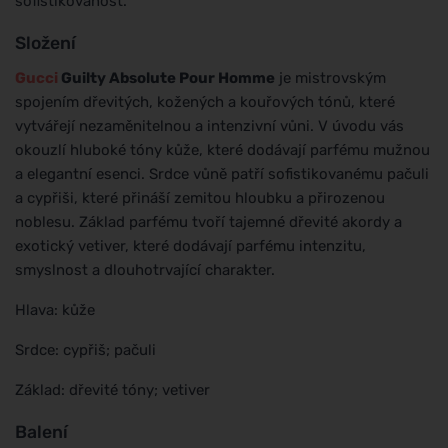
sofistikovanost.
Složení
Gucci
Guilty Absolute Pour Homme
je mistrovským
spojením dřevitých, kožených a kouřových tónů, které
vytvářejí nezaměnitelnou a intenzivní vůni. V úvodu vás
okouzlí hluboké tóny kůže, které dodávají parfému mužnou
a elegantní esenci. Srdce vůně patří sofistikovanému pačuli
a cypřiši, které přináší zemitou hloubku a přirozenou
noblesu. Základ parfému tvoří tajemné dřevité akordy a
exotický vetiver, které dodávají parfému intenzitu,
smyslnost a dlouhotrvající charakter.
Hlava: kůže
Srdce: cypřiš; pačuli
Základ: dřevité tóny; vetiver
Balení