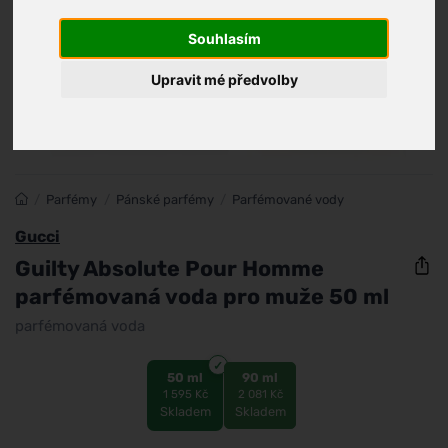
Souhlasím
Upravit mé předvolby
/
Parfémy
/
Pánské parfémy
/
Parfémované vody
Gucci
Guilty Absolute Pour Homme
parfémovaná voda pro muže 50 ml
parfémovaná voda
50 ml
90 ml
1 595 Kč
2 081 Kč
Skladem
Skladem