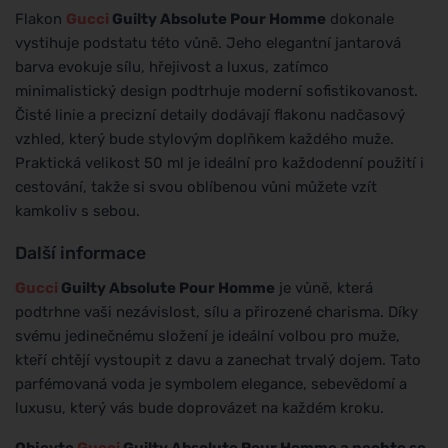
Flakon
Gucci
Guilty Absolute Pour Homme
dokonale
vystihuje podstatu této vůně. Jeho elegantní jantarová
barva evokuje sílu, hřejivost a luxus, zatímco
minimalistický design podtrhuje moderní sofistikovanost.
Čisté linie a precizní detaily dodávají flakonu nadčasový
vzhled, který bude stylovým doplňkem každého muže.
Praktická velikost 50 ml je ideální pro každodenní použití i
cestování, takže si svou oblíbenou vůni můžete vzít
kamkoliv s sebou.
Další informace
Gucci
Guilty Absolute Pour Homme
je vůně, která
podtrhne vaši nezávislost, sílu a přirozené charisma. Díky
svému jedinečnému složení je ideální volbou pro muže,
kteří chtějí vystoupit z davu a zanechat trvalý dojem. Tato
parfémovaná voda je symbolem elegance, sebevědomí a
luxusu, který vás bude doprovázet na každém kroku.
Objevte
Gucci
Guilty Absolute Pour Homme a nechte se