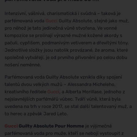
Intenzivní, vášnivá, charismatická i svůdná – taková je
parfémovaná voda
Gucci
Guilty Absolute, stejně jako muž,
pro něhož je tato jedinečná vůně stvořena. Ve vonné
kompozice se prolínají výrazně mužné kožené akordy s
pačuli, cypřišem, podmanivým vetiverem a dřevitými tóny.
Jednotlivé složky jsou natolik provázané, že aroma, které
společně vytvářejí, je od prvního přivonění po celou dobu
nošení neměnné.
Parfémovaná voda Guilty Absolute vznikla díky spojení
talentů dvou velkých mužů – Alessandra Micheleho,
kreativního ředitele
Gucci
, a Alberta Morillase, jednoho z
nejslavnějších parfémářů vůbec. Tváří vůně, která byla
uvedena na trh v roce 2017, se stal další talentovaný muž, a
to herec a zpěvák Jared Leto.
Gucci
Guilty Absolute Pour Homme
je výjimečná
parfémovaná voda pro muže, kteří se nebojí vystoupit z