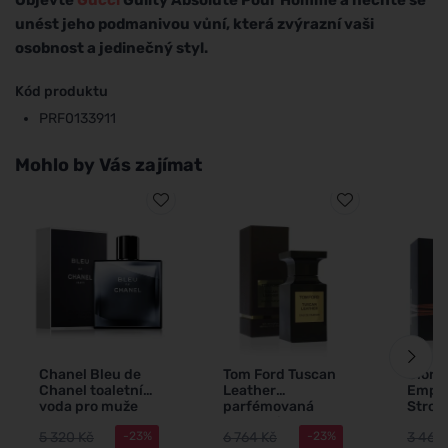
unést jeho podmanivou vůní, která zvýrazní vaši
osobnost a jedinečný styl.
Kód produktu
PRF0133911
Mohlo by Vás zajímat
Chanel Bleu de
Tom Ford Tuscan
Giorg
Chanel toaletní
Leather
Empor
voda pro muže
parfémovaná
Stron
100 ml
voda unisex 50
You A
5 320 Kč
6 764 Kč
3 464
-23%
-23%
ml
parf