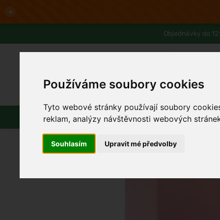
×
Objednávky do 12:
Používáme soubory cookies
Slevy až -80%
Blog
Lexikon
Tyto webové stránky používají soubory cookies 
Parfémy
Líčení
Vlasy
Pleť
reklam, analýzy návštěvnosti webových stránek 
Souhlasím
Upravit mé předvolby