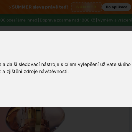
⚡
SUMMER sleva právě teď!
SUMMER
Do aplikace
00 odesíláme ihned |
Doprava zdarma nad 1800 Kč
| Výměny a vrácení
a další sledovací nástroje s cílem vylepšení uživatelskéh
Tělo a hygiena
Děti
Muži
Zdraví
a zjištění zdroje návštěvnosti.