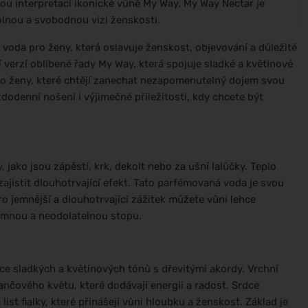
ou interpretaci ikonické vůně My Way. My Way Nectar je
lnou a svobodnou vizi ženskosti.
voda pro ženy, která oslavuje ženskost, objevování a důležité
í verzí oblíbené řady My Way, která spojuje sladké a květinové
ro ženy, které chtějí zanechat nezapomenutelný dojem svou
odenní nošení i výjimečné příležitosti, kdy chcete být
, jako jsou zápěstí, krk, dekolt nebo za ušní lalůčky. Teplo
zajistit dlouhotrvající efekt. Tato parfémovaná voda je svou
ro jemnější a dlouhotrvající zážitek můžete vůni lehce
jemnou a neodolatelnou stopu.
e sladkých a květinových tónů s dřevitými akordy. Vrchní
ančového květu, které dodávají energii a radost. Srdce
st fialky, které přinášejí vůni hloubku a ženskost. Základ je