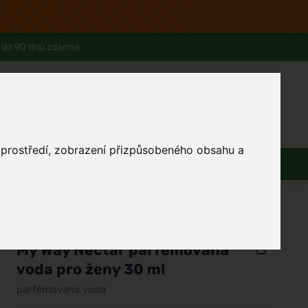
 do 90 dnů zdarma
0
Přihlásit se
Košík
Můj účet
Ferwer Club
Prodejna v Praze
Kontakty
o prostředí, zobrazení přizpůsobeného obsahu a
Domácnost
Dárky
Obuv / oblečení
/
Parfémy
/
Dámské parfémy
/
Parfémované vody
Giorgio Armani
My Way Nectar parfémovaná
voda pro ženy 30 ml
parfémovaná voda