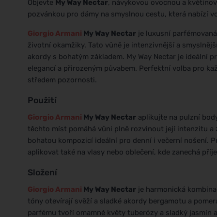
Objevte
My Way Nectar
, návykovou ovocnou a květinov
pozvánkou pro dámy na smyslnou cestu, která nabízí vo
Giorgio Armani
My Way Nectar
je luxusní parfémovaná 
životní okamžiky. Tato vůně je intenzivnější a smyslnějš
akordy s bohatým základem. My Way Nectar je ideální p
elegancí a přirozeným půvabem. Perfektní volba pro každ
středem pozornosti.
Použití
Giorgio Armani
My Way Nectar
aplikujte na pulzní body
těchto míst pomáhá vůni plně rozvinout její intenzitu a 
bohatou kompozicí ideální pro denní i večerní nošení. P
aplikovat také na vlasy nebo oblečení, kde zanechá pří
Složení
Giorgio Armani
My Way Nectar
je harmonická kombinac
tóny otevírají svěží a sladké akordy bergamotu a pomer
parfému tvoří omamné květy tuberózy a sladký jasmín a li