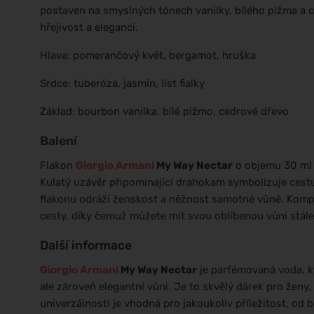
postaven na smyslných tónech vanilky, bílého pižma a c
hřejivost a eleganci.
Hlava: pomerančový květ, bergamot, hruška
Srdce: tuberóza, jasmín, list fialky
Základ: bourbon vanilka, bílé pižmo, cedrové dřevo
Balení
Flakon
Giorgio Armani
My Way Nectar
o objemu 30 ml j
Kulatý uzávěr připomínající drahokam symbolizuje cest
flakonu odráží ženskost a něžnost samotné vůně. Kompak
cesty, díky čemuž můžete mít svou oblíbenou vůni stále
Další informace
Giorgio Armani
My Way Nectar
je parfémovaná voda, kt
ale zároveň elegantní vůni. Je to skvělý dárek pro ženy,
univerzálnosti je vhodná pro jakoukoliv příležitost, od 