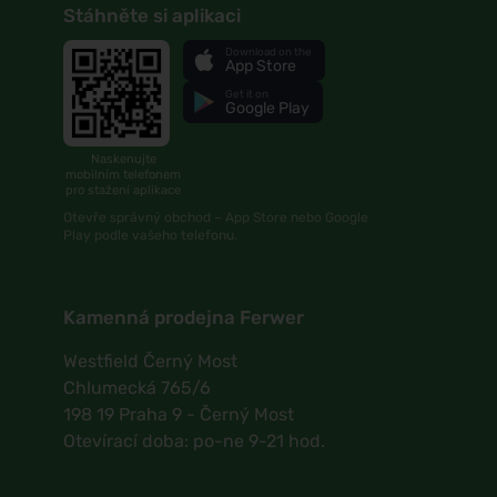
Stáhněte si aplikaci
Download on the
App Store
Get it on
Google Play
Naskenujte
mobilním telefonem
pro stažení aplikace
Otevře správný obchod – App Store nebo Google
Play podle vašeho telefonu.
Kamenná prodejna Ferwer
Westfield Černý Most
Chlumecká 765/6
198 19 Praha 9 - Černý Most
Otevírací doba: po-ne 9-21 hod.