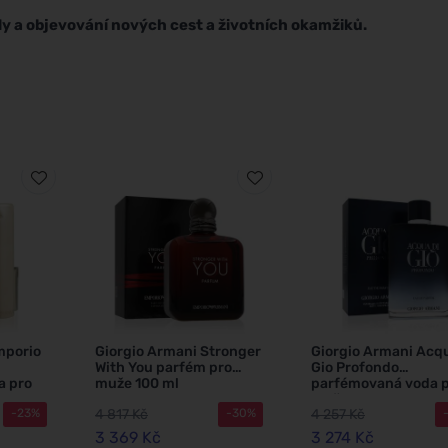
íly a objevování nových cest a životních okamžiků.
mporio
Giorgio Armani Stronger
Giorgio Armani Acqu
With You parfém pro
Gio Profondo
a pro
muže 100 ml
parfémovaná voda 
muže 200 ml
4 817 Kč
4 257 Kč
-23%
-30%
3 369 Kč
3 274 Kč