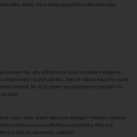
edrového dřeva, které dodávají parfému dlouhotrvající
e navržen tak, aby ztělesňoval luxus a moderní eleganci.
u a objevování nových zážitků. Jemně růžová tekutina uvnitř
tní velikost 30 ml je ideální pro každodenní použití i na
 po ruce.
erá osloví ženy všech věkových kategorií hledající sladkou,
 které ocení luxusní a sofistikované parfémy. Díky své
běžných dnů po slavnostní události.