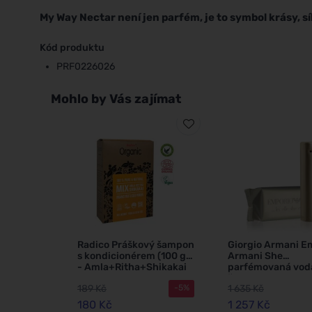
My Way Nectar není jen parfém, je to symbol krásy, s
Kód produktu
PRF0226026
Mohlo by Vás zajímat
Radico Práškový šampon
Giorgio Armani E
s kondicionérem (100 g)
Armani She
- Amla+Ritha+Shikakai
parfémovaná vod
ženy 100 ml
189 Kč
1 635 Kč
-5%
180 Kč
1 257 Kč