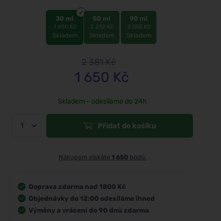
30 ml
50 ml
90 ml
1 650 Kč
2 232 Kč
3 055 Kč
Skladem
Skladem
Skladem
2 381
Kč
1 650
Kč
Skladem - odesíláme do 24h
Přidat do košíku
Nákupem získáte
1 650
bodů.
Doprava zdarma nad 1800 Kč
Objednávky do 12:00 odesíláme ihned
Výměny a vrácení do 90 dnů zdarma