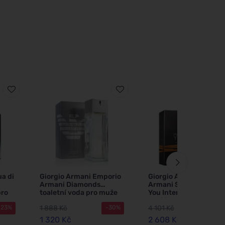
a di
Giorgio Armani Emporio
Giorgio Armani Empor
Armani Diamonds
Armani Stronger With
pro
toaletní voda pro muže
You Intensely
75 ml
parfémovaná voda pro
1 888 Kč
4 101 Kč
-23%
-30%
-3
muže 100 ml
1 320 Kč
2 608 Kč