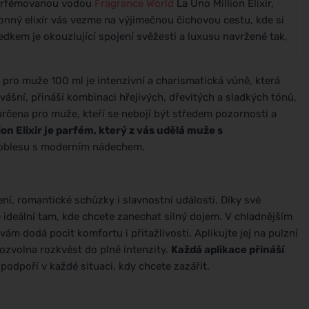
 parfémovanou vodou
Fragrance World
La Uno Million Elixir,
vonný elixír vás vezme na výjimečnou čichovou cestu, kde si
dkem je okouzlující spojení svěžesti a luxusu navržené tak,
 pro muže 100 ml je intenzivní a charismatická vůně, která
vášní, přináší kombinaci hřejivých, dřevitých a sladkých tónů,
rčena pro muže, kteří se nebojí být středem pozornosti a
ion Elixir je parfém, který z vás udělá muže s
noblesu s moderním nádechem.
šení, romantické schůzky i slavnostní události. Díky své
e ideální tam, kde chcete zanechat silný dojem. V chladnějším
ám dodá pocit komfortu i přitažlivosti. Aplikujte jej na pulzní
ozvolna rozkvést do plné intenzity.
Každá aplikace přináší
odpoří v každé situaci, kdy chcete zazářit.