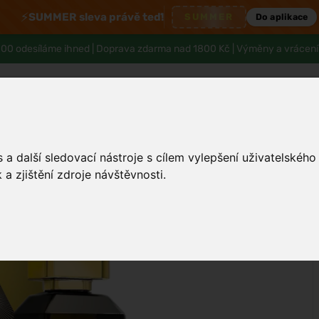
⚡
SUMMER sleva právě teď!
SUMMER
Do aplikace
00 odesíláme ihned |
Doprava zdarma nad 1800 Kč
| Výměny a vrácení
a další sledovací nástroje s cílem vylepšení uživatelskéh
Tělo a hygiena
Děti
Muži
Zdraví
a zjištění zdroje návštěvnosti.