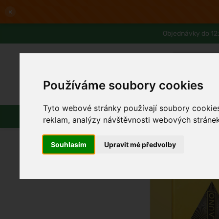
×
Objednávky do 12:
Používáme soubory cookies
Slevy až -80%
Blog
Lexikon
Tyto webové stránky používají soubory cookies 
Parfémy
Líčení
Vlasy
Pleť
reklam, analýzy návštěvnosti webových stránek 
Souhlasím
Upravit mé předvolby