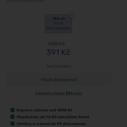
parfémovaná voda
100 ml
391 Kč
Není skladem
508
Kč
391
Kč
Není skladem
Hlídat dostupnost
Nákupem získáte
391
bodů.
Doprava zdarma nad 1800 Kč
Objednávky do 12:00 odesíláme ihned
Výměny a vrácení do 90 dnů zdarma