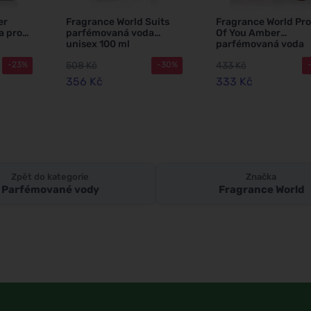
er
Fragrance World Suits
Fragrance World Pr
a pro
parfémovaná voda
Of You Amber
unisex 100 ml
parfémovaná voda
unisex 100 ml
508 Kč
433 Kč
-23%
-30%
356 Kč
333 Kč
Zpět do kategorie
Značka
Parfémované vody
Fragrance World