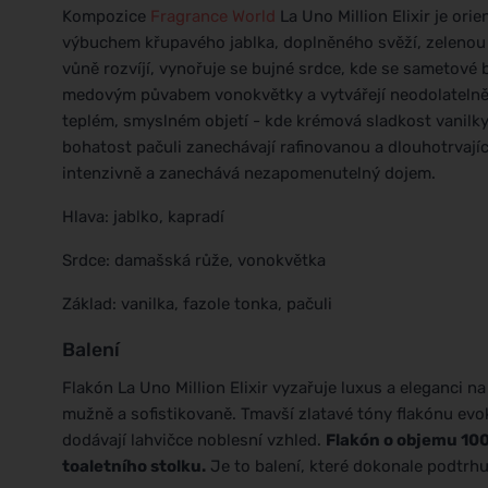
Kompozice
Fragrance World
La Uno Million Elixir je ori
výbuchem křupavého jablka, doplněného svěží, zelenou vů
vůně rozvíjí, vynořuje se bujné srdce, kde se sametové 
medovým půvabem vonokvětky a vytvářejí neodolatelně o
teplém, smyslném objetí - kde krémová sladkost vanilky
bohatost pačuli zanechávají rafinovanou a dlouhotrvají
intenzivně a zanechává nezapomenutelný dojem.
Hlava: jablko, kapradí
Srdce: damašská růže, vonokvětka
Základ: vanilka, fazole tonka, pačuli
Balení
Flakón La Uno Million Elixir vyzařuje luxus a eleganci 
mužně a sofistikovaně. Tmavší zlatavé tóny flakónu evoku
dodávají lahvičce noblesní vzhled.
Flakón o objemu 100
toaletního stolku.
Je to balení, které dokonale podtrh