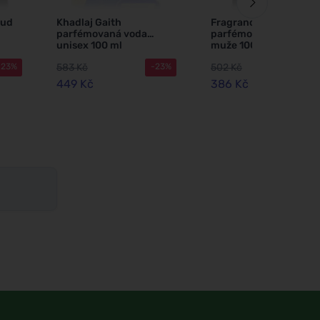
oud
Khadlaj Gaith
Fragrance World Hayaa
parfémovaná voda
parfémovaná voda pro
unisex 100 ml
muže 100 ml
583 Kč
502 Kč
-23%
-23%
-2
449 Kč
386 Kč