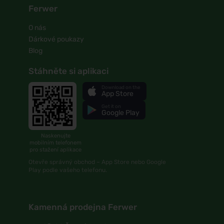
Ferwer
O nás
Dárkové poukazy
Blog
Stáhněte si aplikaci
Download on the
App Store
Get it on
Google Play
Naskenujte
mobilním telefonem
pro stažení aplikace
Otevře správný obchod – App Store nebo Google
Play podle vašeho telefonu.
Kamenná prodejna Ferwer