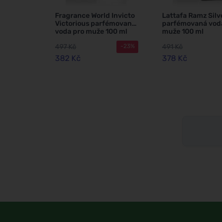
Fragrance World Invicto
Lattafa Ramz Silv
Victorious parfémovaná
parfémovaná vod
voda pro muže 100 ml
muže 100 ml
497 Kč
491 Kč
-23%
382 Kč
378 Kč