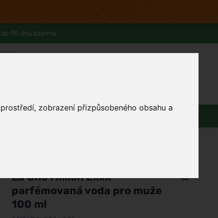
 do 90 dnů zdarma
0
Přihlásit se
Košík
Můj účet
Ferwer Club
Prodejna v Praze
Kontakty
o prostředí, zobrazení přizpůsobeného obsahu a
Domácnost
Dárky
Obuv / oblečení
/
Parfémy
/
Pánské parfémy
/
Parfémované vody
Fragrance World
La Uno Million Elixir
parfémovaná voda pro muže
100 ml