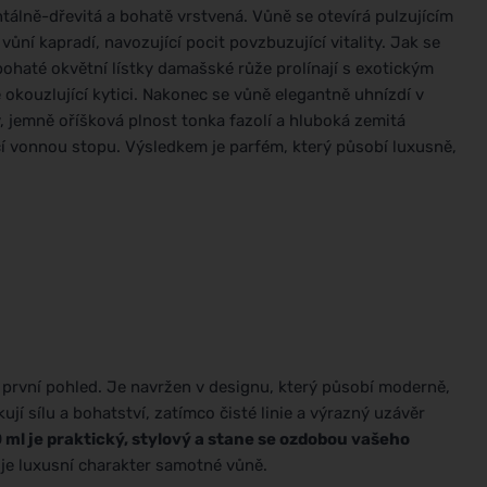
entálně-dřevitá a bohatě vrstvená. Vůně se otevírá pulzujícím
ní kapradí, navozující pocit povzbuzující vitality. Jak se
bohaté okvětní lístky damašské růže prolínají s exotickým
kouzlující kytici. Nakonec se vůně elegantně uhnízdí v
, jemně oříšková plnost tonka fazolí a hluboká zemitá
cí vonnou stopu. Výsledkem je parfém, který působí luxusně,
na první pohled. Je navržen v designu, který působí moderně,
jí sílu a bohatství, zatímco čisté linie a výrazný uzávěr
 ml je praktický, stylový a stane se ozdobou vašeho
uje luxusní charakter samotné vůně.