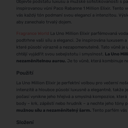
Objevte podstatu luxusu a mužské sofistikovanosti s
inspirovanou vůní Paco Rabanne 1 Million Elixir. Tento 
vás každý tón podmaní svou elegancí a intenzitou. Výsle
aby zanechalo trvalý dojem.
Fragrance World
La Uno Million Elixir parfémovaná voda
podtrhne vaši sílu a eleganci. Je inspirována luxusem a 
které působí výrazně a nezapomenutelně. Tato vůně je u
chtějí vyjádřit svou sebejistotu i smyslnost.
La Uno Mill
nezaměnitelnou aurou.
Je to vůně, která kombinuje 
Použití
La Uno Million Elixir je perfektní volbou pro večerní no
intenzitě a hloubce působí luxusně a elegantně, takže j
počasí vynikne jeho hřejivá a smyslná kompozice, která v
body – krk, zápěstí nebo hrudník – a nechte jeho tóny p
mužnou sílu a nezaměnitelný šarm.
Tento parfém vás p
Složení