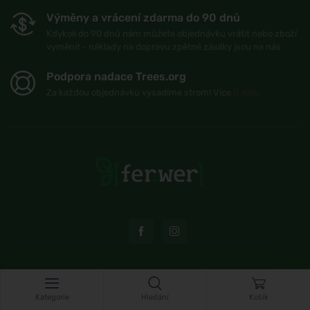
Výměny a vrácení zdarma do 90 dnů
Kdykoli do 90 dnů nám můžete objednávku vrátit nebo zboží
vyměnit - náklady na dopravu zpětné zásilky jsou na nás
Podpora nadace Trees.org
Za každou objednávku vysadíme strom! Více
O nás
.
© Topshelf s.r.o. Všechna práva vyhrazena.
Kategorie
Hledání
Košík