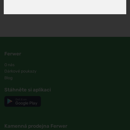
tím, že poskytuje svým zákazníkům nejen produkty, ale i
zážitky, které přinášejí skutečnou přidanou hodnotu a
zlepšují kvalitu každodenního života.
Ferwer
O nás
Dárkové poukazy
Blog
Stáhněte si aplikaci
Get it on
Google Play
Kamenná prodejna Ferwer