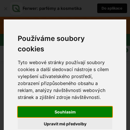
×
Ferwer: parfémy a kosmetika
Do aplikace
⚡
SUMMER sleva právě teď!
×
SUMMER
Do aplikace
Používáme soubory
Doprava zdarma nad 1800 Kč
cookies
0
Tyto webové stránky používají soubory
Esi
cookies a další sledovací nástroje s cílem
vylepšení uživatelského prostředí,
Esi je renomovaná značka, která se specializuje na
zobrazení přizpůsobeného obsahu a
výrobu vysoce kvalitních produktů, jež uspokojují
reklam, analýzy návštěvnosti webových
potřeby moderních spotřebitelů. S důrazem na inovaci
...
stránek a zjištění zdroje návštěvnosti.
a udržitelnost, Esi nabízí řešení, která harmonicky
spojují pokročilé technologie s ekologickým přístupem.
Souhlasím
Klíčovou hodnotou značky je závazek k excelenci, což
se odráží v pečlivě navrženém sortimentu, který
Upravit mé předvolby
zajišťuje dlouhou životnost a spolehlivost. Esi se pyšní