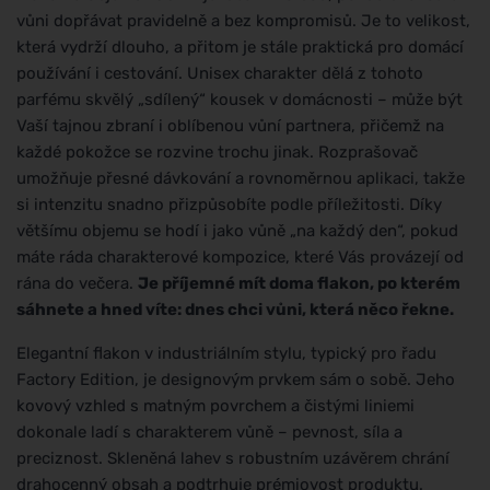
vůni dopřávat pravidelně a bez kompromisů. Je to velikost,
která vydrží dlouho, a přitom je stále praktická pro domácí
používání i cestování. Unisex charakter dělá z tohoto
parfému skvělý „sdílený“ kousek v domácnosti – může být
Vaší tajnou zbraní i oblíbenou vůní partnera, přičemž na
každé pokožce se rozvine trochu jinak. Rozprašovač
umožňuje přesné dávkování a rovnoměrnou aplikaci, takže
si intenzitu snadno přizpůsobíte podle příležitosti. Díky
většímu objemu se hodí i jako vůně „na každý den“, pokud
máte ráda charakterové kompozice, které Vás provázejí od
rána do večera.
Je příjemné mít doma flakon, po kterém
sáhnete a hned víte: dnes chci vůni, která něco řekne.
Elegantní flakon v industriálním stylu, typický pro řadu
Factory Edition, je designovým prvkem sám o sobě. Jeho
kovový vzhled s matným povrchem a čistými liniemi
dokonale ladí s charakterem vůně – pevnost, síla a
preciznost. Skleněná lahev s robustním uzávěrem chrání
drahocenný obsah a podtrhuje prémiovost produktu.