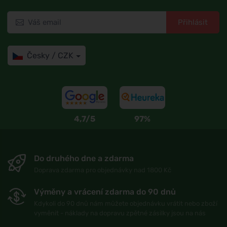
Přihlásit
Česky / CZK
4,7/5
97%
Do druhého dne a zdarma
Doprava zdarma pro objednávky nad 1800 Kč
Výměny a vrácení zdarma do 90 dnů
Kdykoli do 90 dnů nám můžete objednávku vrátit nebo zboží
vyměnit - náklady na dopravu zpětné zásilky jsou na nás