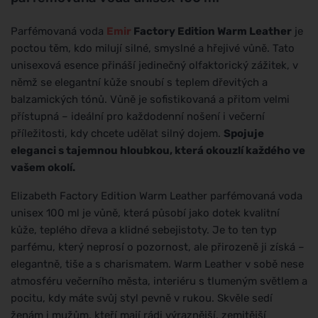
Parfémovaná voda
Emir
Factory Edition Warm Leather
je
poctou těm, kdo milují silné, smyslné a hřejivé vůně. Tato
unisexová esence přináší jedinečný olfaktorický zážitek, v
němž se elegantní kůže snoubí s teplem dřevitých a
balzamických tónů. Vůně je sofistikovaná a přitom velmi
přístupná – ideální pro každodenní nošení i večerní
příležitosti, kdy chcete udělat silný dojem.
Spojuje
eleganci s tajemnou hloubkou, která okouzlí každého ve
vašem okolí.
Elizabeth Factory Edition Warm Leather parfémovaná voda
unisex 100 ml je vůně, která působí jako dotek kvalitní
kůže, teplého dřeva a klidné sebejistoty. Je to ten typ
parfému, který neprosí o pozornost, ale přirozeně ji získá –
elegantně, tiše a s charismatem. Warm Leather v sobě nese
atmosféru večerního města, interiéru s tlumeným světlem a
pocitu, kdy máte svůj styl pevně v rukou. Skvěle sedí
ženám i mužům, kteří mají rádi výraznější, zemitější