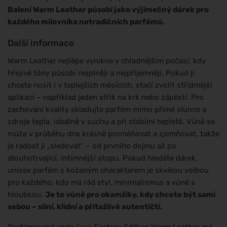
Balení Warm Leather působí jako výjimečný dárek pro
každého milovníka netradičních parfémů.
Další informace
Warm Leather nejlépe vynikne v chladnějším počasí, kdy
hřejivé tóny působí nejplněji a nejpříjemněji. Pokud ji
chcete nosit i v teplejších měsících, stačí zvolit střídmější
aplikaci – například jeden střik na krk nebo zápěstí. Pro
zachování kvality skladujte parfém mimo přímé slunce a
zdroje tepla, ideálně v suchu a při stabilní teplotě. Vůně se
může v průběhu dne krásně proměňovat a zjemňovat, takže
je radost ji „sledovat“ – od prvního dojmu až po
dlouhotrvající, intimnější stopu. Pokud hledáte dárek,
unisex parfém s koženým charakterem je skvělou volbou
pro každého, kdo má rád styl, minimalismus a vůně s
hloubkou.
Je to vůně pro okamžiky, kdy chcete být sami
sebou – silní, klidní a přitažlivě autentičtí.
Parfémovaná voda
Emir
Factory Edition Warm Leather má