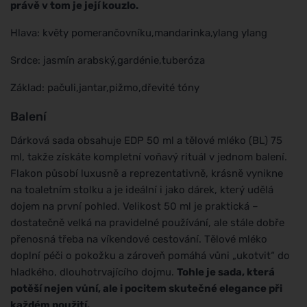
právě v tom je její kouzlo.
Hlava: květy pomerančovníku,mandarinka,ylang ylang
Srdce: jasmín arabský,gardénie,tuberóza
Základ: pačuli,jantar,pižmo,dřevité tóny
Balení
Dárková sada obsahuje EDP 50 ml a tělové mléko (BL) 75
ml, takže získáte kompletní voňavý rituál v jednom balení.
Flakon působí luxusně a reprezentativně, krásně vynikne
na toaletním stolku a je ideální i jako dárek, který udělá
dojem na první pohled. Velikost 50 ml je praktická –
dostatečně velká na pravidelné používání, ale stále dobře
přenosná třeba na víkendové cestování. Tělové mléko
doplní péči o pokožku a zároveň pomáhá vůni „ukotvit“ do
hladkého, dlouhotrvajícího dojmu.
Tohle je sada, která
potěší nejen vůní, ale i pocitem skutečné elegance při
každém použití.