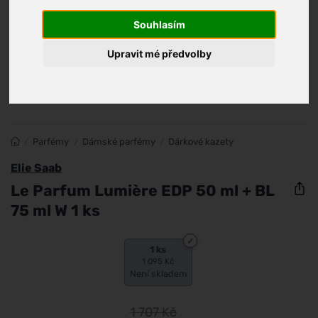
Souhlasím
Upravit mé předvolby
/
Parfémy
/
Dámské parfémy
/
Dárkové kazety
Elie Saab
Le Parfum Lumière EDP 50 ml + BL
75 ml W 1 ks
1 ks
1 095 Kč
Není skladem
1 707
Kč