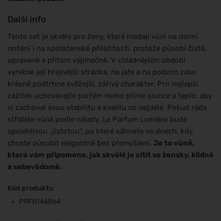
Další info
Tento set je skvělý pro ženy, které hledají vůni na denní
nošení i na společenské příležitosti, protože působí čistě,
upraveně a přitom výjimečně. V chladnějším období
vynikne její hřejivější stránka, na jaře a na podzim zase
krásně podtrhne svěžejší, zářivý charakter. Pro nejlepší
zážitek uchovávejte parfém mimo přímé slunce a teplo, aby
si zachoval svou stabilitu a kvalitu co nejdéle. Pokud ráda
střídáte vůně podle nálady, Le Parfum Lumière bude
spolehlivou „jistotou“, po které sáhnete ve dnech, kdy
chcete působit elegantně bez přemýšlení.
Je to vůně,
která vám připomene, jak skvělé je cítit se žensky, klidně
a sebevědomě.
Kód produktu
PRFB146864