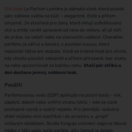
Elie Saab
Le Parfum Lumière je dámská vůně, která působí
jako záblesk světla na kůži – elegantně, čistě a přitom
smyslně. Je stvořená pro ženy, které milují sofistikovaný
styl a chtějí vonět upraveně od rána do večera, ať už míří
do práce, na večeři nebo na slavnostní událost. Charakter
parfému je zářivý a ženský, s pocitem luxusu, který
nepůsobí těžce ani okázale. Vůně se krásně hodí pro chvíle,
kdy chcete působit sebejistě a přitom přirozeně, bez snahy
na sebe upozorňovat za každou cenu.
Stačí pár střiků a
den dostane jemný, noblesní lesk.
Použití
Parfémovanou vodu (EDP) aplikujte na pulzní body – krk,
zápěstí, dekolt nebo vnitřní stranu loktů – kde se vůně
postupně rozvíjí a vydrží nejdéle. Pro jemnější, vzdušný
efekt můžete vůni nastříkat i do prostoru a „projít“
voňavým obláčkem. Skvěle funguje vrstvení: nejprve tělové
mléko z této sady, poté parfém, díky čemuž je dojem