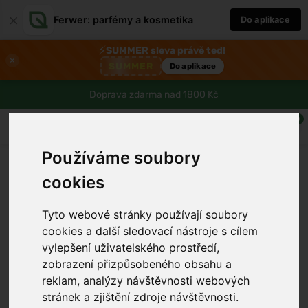
×
Ferwer: parfémy a kosmetika
Do aplikace
⚡
SUMMER sleva právě teď!
×
SUMMER
Do aplikace
Doprava zdarma nad 1800 Kč
0
Používáme soubory
cookies
Tyto webové stránky používají soubory
cookies a další sledovací nástroje s cílem
vylepšení uživatelského prostředí,
zobrazení přizpůsobeného obsahu a
›
reklam, analýzy návštěvnosti webových
stránek a zjištění zdroje návštěvnosti.