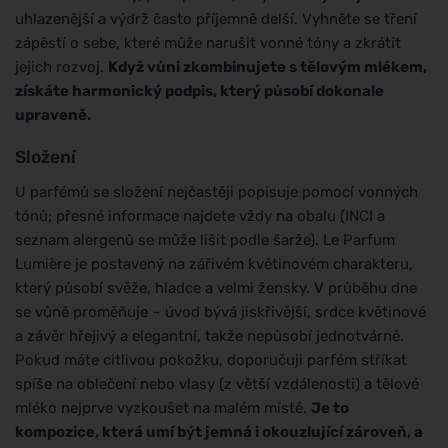
uhlazenější a výdrž často příjemně delší. Vyhněte se tření
zápěstí o sebe, které může narušit vonné tóny a zkrátit
jejich rozvoj.
Když vůni zkombinujete s tělovým mlékem,
získáte harmonický podpis, který působí dokonale
upraveně.
Složení
U parfémů se složení nejčastěji popisuje pomocí vonných
tónů; přesné informace najdete vždy na obalu (INCI a
seznam alergenů se může lišit podle šarže). Le Parfum
Lumière je postavený na zářivém květinovém charakteru,
který působí svěže, hladce a velmi žensky. V průběhu dne
se vůně proměňuje – úvod bývá jiskřivější, srdce květinové
a závěr hřejivý a elegantní, takže nepůsobí jednotvárně.
Pokud máte citlivou pokožku, doporučuji parfém stříkat
spíše na oblečení nebo vlasy (z větší vzdálenosti) a tělové
mléko nejprve vyzkoušet na malém místě.
Je to
kompozice, která umí být jemná i okouzlující zároveň, a